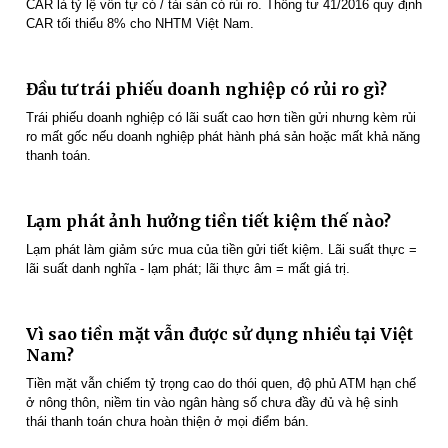
CAR là tỷ lệ vốn tự có / tài sản có rủi ro. Thông tư 41/2016 quy định
CAR tối thiểu 8% cho NHTM Việt Nam.
Đầu tư trái phiếu doanh nghiệp có rủi ro gì?
Trái phiếu doanh nghiệp có lãi suất cao hơn tiền gửi nhưng kèm rủi
ro mất gốc nếu doanh nghiệp phát hành phá sản hoặc mất khả năng
thanh toán.
Lạm phát ảnh hưởng tiền tiết kiệm thế nào?
Lạm phát làm giảm sức mua của tiền gửi tiết kiệm. Lãi suất thực =
lãi suất danh nghĩa - lạm phát; lãi thực âm = mất giá trị.
Vì sao tiền mặt vẫn được sử dụng nhiều tại Việt
Nam?
Tiền mặt vẫn chiếm tỷ trọng cao do thói quen, độ phủ ATM hạn chế
ở nông thôn, niềm tin vào ngân hàng số chưa đầy đủ và hệ sinh
thái thanh toán chưa hoàn thiện ở mọi điểm bán.