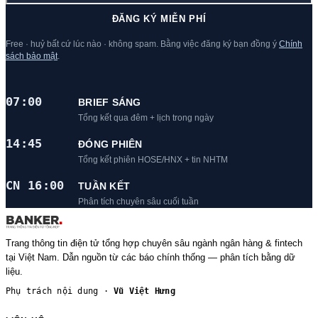
ĐĂNG KÝ MIỄN PHÍ
Free · huỷ bất cứ lúc nào · không spam. Bằng việc đăng ký bạn đồng ý
Chính
sách bảo mật
.
07:00
BRIEF SÁNG
Tổng kết qua đêm + lịch trong ngày
14:45
ĐÓNG PHIÊN
Tổng kết phiên HOSE/HNX + tin NHTM
CN 16:00
TUẦN KẾT
Phân tích chuyên sâu cuối tuần
Trang thông tin điện tử tổng hợp chuyên sâu ngành ngân hàng & fintech
tại Việt Nam. Dẫn nguồn từ các báo chính thống — phân tích bằng dữ
liệu.
Phụ trách nội dung ·
Vũ Việt Hưng