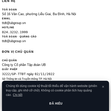
LIÊN HỆ
TOÀ SOẠN
Số 16 Văn Cao, phường Liễu Giai, Ba Đình, Hà Nội
EMAIL
ttdt@ubgroup.vn
HOTLINE
024.3232.1999
TOÀ SOẠN · QUẢNG CÁO
ttdt@ubgroup.vn
ĐƠN VỊ CHỦ QUẢN
CHỦ QUẢN
Công ty Cổ phần Tập đoàn UB
GIẤY PHÉP
3222/GP-TTĐT
02/11/2022
ngày
Sở Thông tin và Truyền thông TP. Hà Nội
Sửa đổi của 2489/GP-TTĐT ngày 24/8/2020
Chúng tôi dùng cookie kỹ thuật tối thiểu để vận hành website (phiên
ĐKKD
truy cập, ghi nhớ cỡ chữ). Không có cookie phân tích hay quảng
0106080414
09/01/2013
· cấp
cáo.
Chi tiết
© 2026 Banker.vn
Điều khoản
·
Chính sách bảo mật
·
Cookies
·
Liên hệ
·
RSS
·
Sitemap
ĐÃ HIỂU