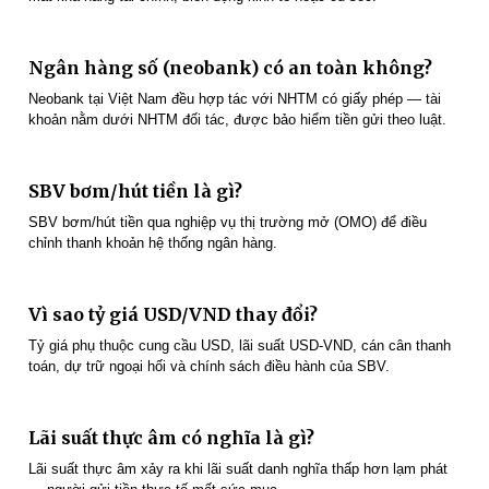
Ngân hàng số (neobank) có an toàn không?
Neobank tại Việt Nam đều hợp tác với NHTM có giấy phép — tài
khoản nằm dưới NHTM đối tác, được bảo hiểm tiền gửi theo luật.
SBV bơm/hút tiền là gì?
SBV bơm/hút tiền qua nghiệp vụ thị trường mở (OMO) để điều
chỉnh thanh khoản hệ thống ngân hàng.
Vì sao tỷ giá USD/VND thay đổi?
Tỷ giá phụ thuộc cung cầu USD, lãi suất USD-VND, cán cân thanh
toán, dự trữ ngoại hối và chính sách điều hành của SBV.
Lãi suất thực âm có nghĩa là gì?
Lãi suất thực âm xảy ra khi lãi suất danh nghĩa thấp hơn lạm phát