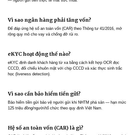
— người gửi tiền thực tế mất sức mua.
Vì sao ngân hàng phải tăng vốn?
Để đáp ứng hệ số an toàn vốn (CAR) theo Thông tư 41/2016, mở
rộng quy mô cho vay và chống đỡ rủi ro.
eKYC hoạt động thế nào?
eKYC định danh khách hàng từ xa bằng cách kết hợp OCR đọc
CCCD, đối chiếu khuôn mặt với chip CCCD và xác thực sinh trắc
học (liveness detection).
Vì sao cần bảo hiểm tiền gửi?
Bảo hiểm tiền gửi bảo vệ người gửi khi NHTM phá sản — hạn mức
125 triệu đồng/người/tổ chức theo quy định Việt Nam.
Hệ số an toàn vốn (CAR) là gì?