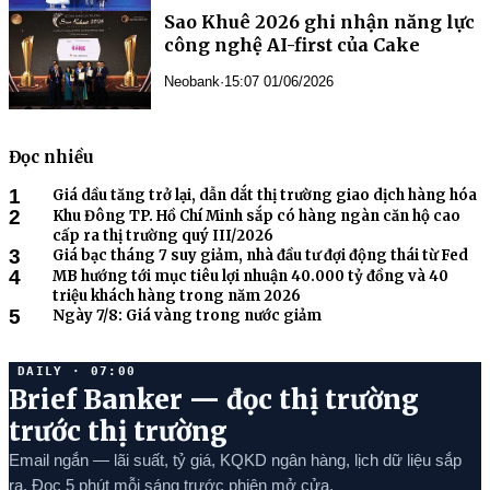
Sao Khuê 2026 ghi nhận năng lực
công nghệ AI-first của Cake
Neobank
·
15:07 01/06/2026
Đọc nhiều
1
Giá dầu tăng trở lại, dẫn dắt thị trường giao dịch hàng hóa
2
Khu Đông TP. Hồ Chí Minh sắp có hàng ngàn căn hộ cao
cấp ra thị trường quý III/2026
3
Giá bạc tháng 7 suy giảm, nhà đầu tư đợi động thái từ Fed
4
MB hướng tới mục tiêu lợi nhuận 40.000 tỷ đồng và 40
triệu khách hàng trong năm 2026
5
Ngày 7/8: Giá vàng trong nước giảm
DAILY · 07:00
Brief Banker — đọc thị trường
trước thị trường
Email ngắn — lãi suất, tỷ giá, KQKD ngân hàng, lịch dữ liệu sắp
ra. Đọc 5 phút mỗi sáng trước phiên mở cửa.