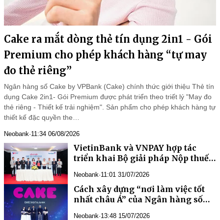
Cake ra mắt dòng thẻ tín dụng 2in1 - Gói
Premium cho phép khách hàng “tự may
đo thẻ riêng”
Ngân hàng số Cake by VPBank (Cake) chính thức giới thiệu Thẻ tín
dụng Cake 2in1- Gói Premium được phát triển theo triết lý "May đo
thẻ riêng - Thiết kế trải nghiệm". Sản phẩm cho phép khách hàng tự
thiết kế đặc quyền the…
Neobank
·
11:34 06/08/2026
VietinBank và VNPAY hợp tác
triển khai Bộ giải pháp Nộp thuế
số, đồng hành cùng hộ kinh
Neobank
·
11:01 31/07/2026
doanh chuyển đổi số
Cách xây dựng “nơi làm việc tốt
nhất châu Á” của Ngân hàng số
Cake
Neobank
·
13:48 15/07/2026