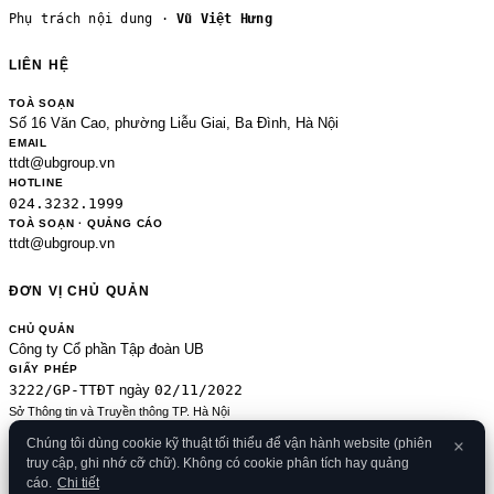
Phụ trách nội dung ·
Vũ Việt Hưng
LIÊN HỆ
TOÀ SOẠN
Số 16 Văn Cao, phường Liễu Giai, Ba Đình, Hà Nội
EMAIL
ttdt@ubgroup.vn
HOTLINE
024.3232.1999
TOÀ SOẠN · QUẢNG CÁO
ttdt@ubgroup.vn
ĐƠN VỊ CHỦ QUẢN
CHỦ QUẢN
Công ty Cổ phần Tập đoàn UB
GIẤY PHÉP
3222/GP-TTĐT
02/11/2022
ngày
Sở Thông tin và Truyền thông TP. Hà Nội
Sửa đổi của 2489/GP-TTĐT ngày 24/8/2020
Chúng tôi dùng cookie kỹ thuật tối thiểu để vận hành website (phiên
ĐKKD
truy cập, ghi nhớ cỡ chữ). Không có cookie phân tích hay quảng
0106080414
09/01/2013
· cấp
cáo.
Chi tiết
© 2026 Banker.vn