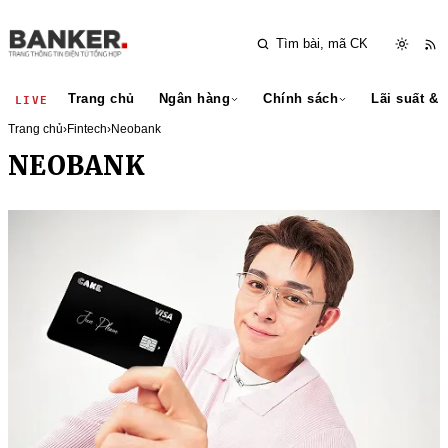
Trang chủ
Ngân hàng
Chính sách
Lãi suất & 
LIVE
Trang chủ
›
Fintech
›
Neobank
NEOBANK