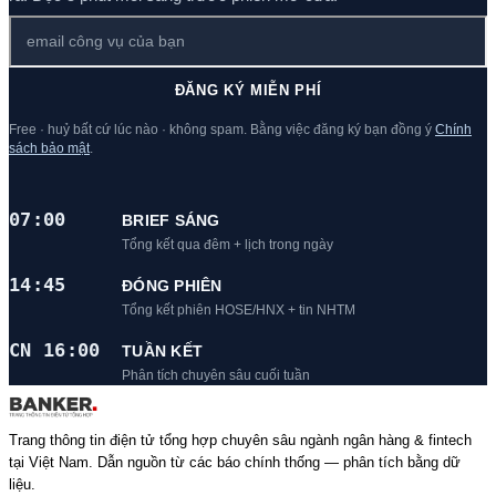
ĐĂNG KÝ MIỄN PHÍ
Free · huỷ bất cứ lúc nào · không spam. Bằng việc đăng ký bạn đồng ý
Chính
sách bảo mật
.
07:00
BRIEF SÁNG
Tổng kết qua đêm + lịch trong ngày
14:45
ĐÓNG PHIÊN
Tổng kết phiên HOSE/HNX + tin NHTM
CN 16:00
TUẦN KẾT
Phân tích chuyên sâu cuối tuần
Trang thông tin điện tử tổng hợp chuyên sâu ngành ngân hàng & fintech
tại Việt Nam. Dẫn nguồn từ các báo chính thống — phân tích bằng dữ
liệu.