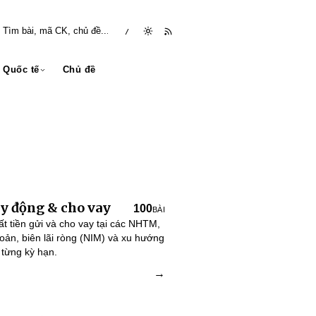
/
Quốc tế
Chủ đề
uy động & cho vay
100
BÀI
ất tiền gửi và cho vay tại các NHTM,
oản, biên lãi ròng (NIM) và xu hướng
 từng kỳ hạn.
→