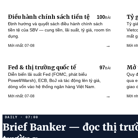
Điều hành chính sách tiền tệ
Tỷ 
100
BÀI
Định hướng và quyết sách điều hành chính sách
Tỷ gi
tiền tệ của SBV — cung tiền, lãi suất, tỷ giá, room tín
Vietc
dụng.
mất g
→
Mới nhất: 07-08
Mới nh
Fed & thị trường quốc tế
Mở 
97
BÀI
Diễn biến lãi suất Fed (FOMC, phát biểu
Quy đ
Powell/Warsh), ECB, BoJ và tác động lên tỷ giá,
qua e
dòng vốn vào hệ thống ngân hàng Việt Nam.
giao d
→
Mới nhất: 07-08
Mới nh
DAILY · 07:00
Brief Banker — đọc thị trư