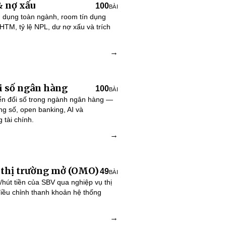
& nợ xấu
100
BÀI
n dụng toàn ngành, room tín dụng
HTM, tỷ lệ NPL, dư nợ xấu và trích
→
i số ngân hàng
100
BÀI
yển đổi số trong ngành ngân hàng —
g số, open banking, AI và
 tài chính.
→
 thị trường mở (OMO)
49
BÀI
hút tiền của SBV qua nghiệp vụ thị
iều chỉnh thanh khoản hệ thống
→