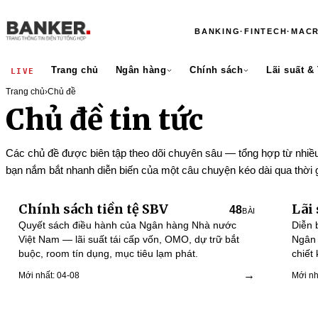
BANKING
·
FINTECH
·
MAC
Trang chủ
Ngân hàng
Chính sách
Lãi suất &
LIVE
Trang chủ
›
Chủ đề
Chủ đề tin tức
Các chủ đề được biên tập theo dõi chuyên sâu — tổng hợp từ nhiều
bạn nắm bắt nhanh diễn biến của một câu chuyện kéo dài qua thời g
Chính sách tiền tệ SBV
Lãi
48
BÀI
Quyết sách điều hành của Ngân hàng Nhà nước
Diễn 
Việt Nam — lãi suất tái cấp vốn, OMO, dự trữ bắt
Ngân 
buộc, room tín dụng, mục tiêu lạm phát.
chiết
ngân 
→
Mới nhất: 04-08
Mới nh