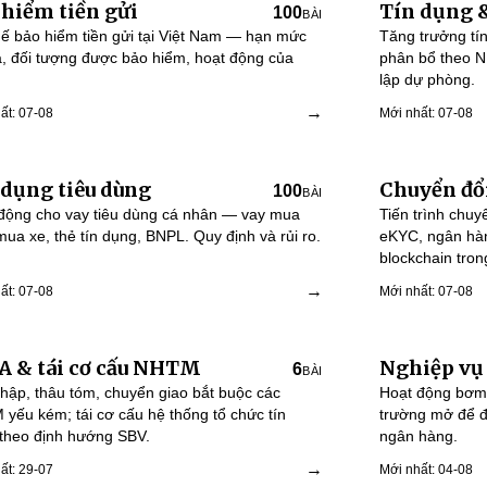
 hiểm tiền gửi
Tín dụng 
100
BÀI
ế bảo hiểm tiền gửi tại Việt Nam — hạn mức
Tăng trưởng tí
rả, đối tượng được bảo hiểm, hoạt động của
phân bổ theo N
lập dự phòng.
→
ất: 07-08
Mới nhất: 07-08
 dụng tiêu dùng
Chuyển đổ
100
BÀI
động cho vay tiêu dùng cá nhân — vay mua
Tiến trình chu
mua xe, thẻ tín dụng, BNPL. Quy định và rủi ro.
eKYC, ngân hàn
blockchain trong
→
ất: 07-08
Mới nhất: 07-08
 & tái cơ cấu NHTM
Nghiệp vụ
6
BÀI
hập, thâu tóm, chuyển giao bắt buộc các
Hoạt động bơm/
yếu kém; tái cơ cấu hệ thống tổ chức tín
trường mở để đ
theo định hướng SBV.
ngân hàng.
→
ất: 29-07
Mới nhất: 04-08