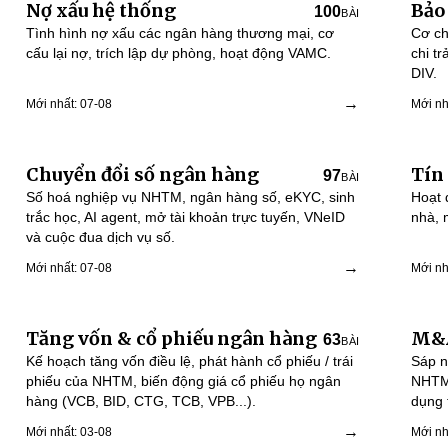
Nợ xấu hệ thống
Bảo
100
BÀI
Tình hình nợ xấu các ngân hàng thương mại, cơ
Cơ ch
cấu lại nợ, trích lập dự phòng, hoạt động VAMC.
chi t
DIV.
→
Mới nhất: 07-08
Mới nh
Chuyển đổi số ngân hàng
Tín
97
BÀI
Số hoá nghiệp vụ NHTM, ngân hàng số, eKYC, sinh
Hoạt 
trắc học, AI agent, mở tài khoản trực tuyến, VNeID
nhà, 
và cuộc đua dịch vụ số.
→
Mới nhất: 07-08
Mới nh
Tăng vốn & cổ phiếu ngân hàng
M&A
63
BÀI
Kế hoạch tăng vốn điều lệ, phát hành cổ phiếu / trái
Sáp n
phiếu của NHTM, biến động giá cổ phiếu họ ngân
NHTM 
hàng (VCB, BID, CTG, TCB, VPB...).
dụng 
→
Mới nhất: 03-08
Mới nh