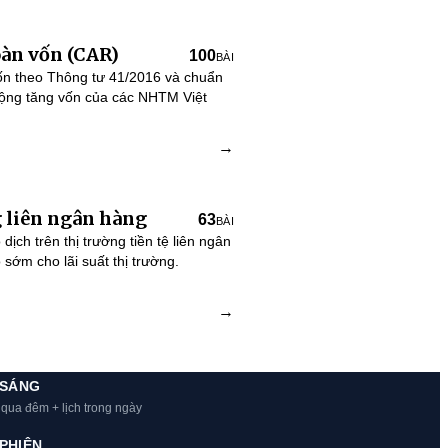
oàn vốn (CAR)
100
BÀI
vốn theo Thông tư 41/2016 và chuẩn
ộng tăng vốn của các NHTM Việt
→
 liên ngân hàng
63
BÀI
 dịch trên thị trường tiền tệ liên ngân
sớm cho lãi suất thị trường.
→
 SÁNG
 qua đêm + lịch trong ngày
PHIÊN