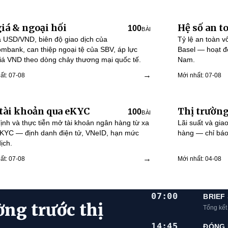
giá & ngoại hối
Hệ số an t
100
BÀI
á USD/VND, biên độ giao dịch của
Tỷ lệ an toàn 
ombank, can thiệp ngoại tệ của SBV, áp lực
Basel — hoạt đ
iá VND theo dòng chảy thương mại quốc tế.
Nam.
→
ất: 07-08
Mới nhất: 07-08
tài khoản qua eKYC
Thị trường
100
BÀI
ịnh và thực tiễn mở tài khoản ngân hàng từ xa
Lãi suất và giao
KYC — định danh điện tử, VNeID, hạn mức
hàng — chỉ báo 
ịch.
→
ất: 07-08
Mới nhất: 04-08
07:00
BRIEF
ờng trước thị
Tổng kết
14:45
ĐÓNG 