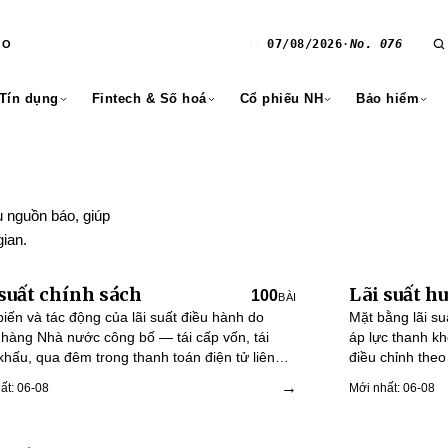
07/08/2026
·
No. 076
RO
T6
 Tín dụng
Fintech & Số hoá
Cổ phiếu NH
Bảo hiểm
 nguồn báo, giúp
ian.
 suất chính sách
Lãi suất h
100
BÀI
biến và tác động của lãi suất điều hành do
Mặt bằng lãi su
hàng Nhà nước công bố — tái cấp vốn, tái
áp lực thanh kh
 khấu, qua đêm trong thanh toán điện tử liên
điều chỉnh theo
hàng.
→
ất: 06-08
Mới nhất: 06-08