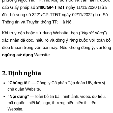
phường Ngọc Hà, TP. Hà Nội) sở hữu và vận hành, được
cấp Giấy phép số
3490/GP-TTĐT
ngày 11/11/2020 (sửa
đổi, bổ sung số 3221/GP-TTĐT ngày 02/11/2022) bởi Sở
Thông tin và Truyền thông TP. Hà Nội.
Khi truy cập hoặc sử dụng Website, bạn (
"Người dùng"
)
xác nhận đã đọc, hiểu rõ và đồng ý ràng buộc với toàn bộ
điều khoản trong văn bản này. Nếu không đồng ý, vui lòng
ngừng sử dụng
Website.
2. Định nghĩa
"Chúng tôi"
— Công ty Cổ phần Tập đoàn UB, đơn vị
chủ quản Website.
"Nội dung"
— toàn bộ tin bài, hình ảnh, video, dữ liệu,
mã nguồn, thiết kế, logo, thương hiệu hiển thị trên
Website.