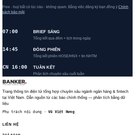
Free · huỷ bất cứ lúc nào · không spam. Bằng việc đăng ký bạn đồng ý
Chính
sách bảo mật
.
07:00
BRIEF SÁNG
Tổng kết qua đêm + lịch trong ngày
14:45
ĐÓNG PHIÊN
Tổng kết phiên HOSE/HNX + tin NHTM
CN 16:00
TUẦN KẾT
Phân tích chuyên sâu cuối tuần
Trang thông tin điện tử tổng hợp chuyên sâu ngành ngân hàng & fintech
tại Việt Nam. Dẫn nguồn từ các báo chính thống — phân tích bằng dữ
liệu.
Phụ trách nội dung ·
Vũ Việt Hưng
LIÊN HỆ
TOÀ SOẠN