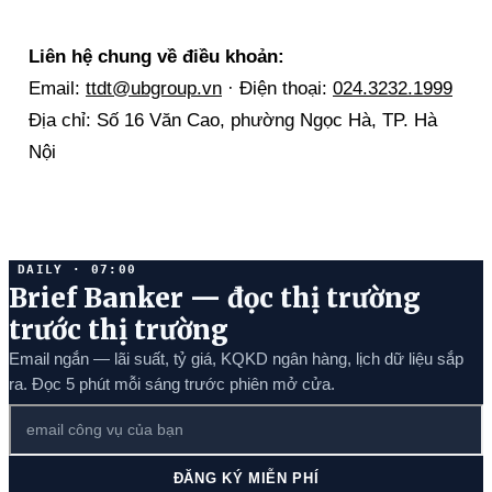
Liên hệ chung về điều khoản:
Email:
ttdt@ubgroup.vn
· Điện thoại:
024.3232.1999
Địa chỉ: Số 16 Văn Cao, phường Ngọc Hà, TP. Hà
Nội
DAILY · 07:00
Brief Banker — đọc thị trường
trước thị trường
Email ngắn — lãi suất, tỷ giá, KQKD ngân hàng, lịch dữ liệu sắp
ra. Đọc 5 phút mỗi sáng trước phiên mở cửa.
ĐĂNG KÝ MIỄN PHÍ