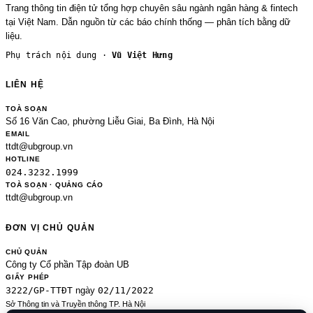
Trang thông tin điện tử tổng hợp chuyên sâu ngành ngân hàng & fintech
tại Việt Nam. Dẫn nguồn từ các báo chính thống — phân tích bằng dữ
liệu.
Phụ trách nội dung ·
Vũ Việt Hưng
LIÊN HỆ
TOÀ SOẠN
Số 16 Văn Cao, phường Liễu Giai, Ba Đình, Hà Nội
EMAIL
ttdt@ubgroup.vn
HOTLINE
024.3232.1999
TOÀ SOẠN · QUẢNG CÁO
ttdt@ubgroup.vn
ĐƠN VỊ CHỦ QUẢN
CHỦ QUẢN
Công ty Cổ phần Tập đoàn UB
GIẤY PHÉP
3222/GP-TTĐT
02/11/2022
ngày
Sở Thông tin và Truyền thông TP. Hà Nội