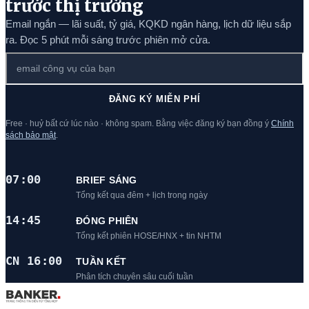
trước thị trường
Email ngắn — lãi suất, tỷ giá, KQKD ngân hàng, lịch dữ liệu sắp
ra. Đọc 5 phút mỗi sáng trước phiên mở cửa.
ĐĂNG KÝ MIỄN PHÍ
Free · huỷ bất cứ lúc nào · không spam. Bằng việc đăng ký bạn đồng ý
Chính
sách bảo mật
.
07:00
BRIEF SÁNG
Tổng kết qua đêm + lịch trong ngày
14:45
ĐÓNG PHIÊN
Tổng kết phiên HOSE/HNX + tin NHTM
CN 16:00
TUẦN KẾT
Phân tích chuyên sâu cuối tuần