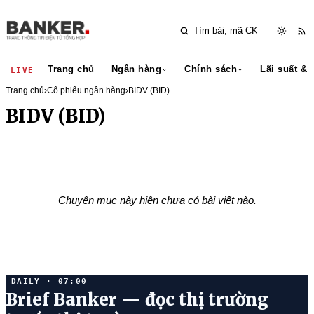
Trang chủ
Ngân hàng
Chính sách
Lãi suất & 
LIVE
Trang chủ
›
Cổ phiếu ngân hàng
›
BIDV (BID)
BIDV (BID)
Chuyên mục này hiện chưa có bài viết nào.
DAILY · 07:00
Brief Banker — đọc thị trường