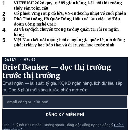
1
VIETFISH 2026 quy tụ 585 gian hàng, kết nối thị trường
thủy sản toàn cầu
2
Cổ phiếu Vingroup đỏ lửa, VN-Index hạ nhiệt về cuối phiên
3
Phó Thủ tướng Hồ Quốc Dũng thăm và làm việc tại Tập
đoàn Công nghệ CMC
4
AI và sự dịch chuyển trong tư duy quản trị rủi ro ngân
hàng
5
Việt Nam kết nối mạng lưới chuyên gia quốc tế, mở đường
phát triển y học bào thai và di truyền học trước sinh
DAILY · 07:00
Brief Banker — đọc thị trường
trước thị trường
Email ngắn — lãi suất, tỷ giá, KQKD ngân hàng, lịch dữ liệu sắp
ra. Đọc 5 phút mỗi sáng trước phiên mở cửa.
ĐĂNG KÝ MIỄN PHÍ
Free · huỷ bất cứ lúc nào · không spam. Bằng việc đăng ký bạn đồng ý
Chính