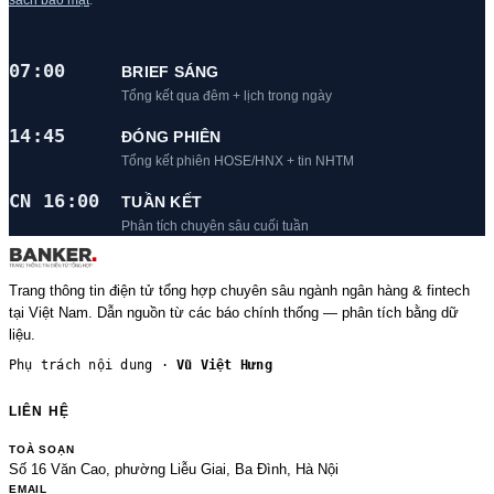
sách bảo mật
.
07:00
BRIEF SÁNG
Tổng kết qua đêm + lịch trong ngày
14:45
ĐÓNG PHIÊN
Tổng kết phiên HOSE/HNX + tin NHTM
CN 16:00
TUẦN KẾT
Phân tích chuyên sâu cuối tuần
Trang thông tin điện tử tổng hợp chuyên sâu ngành ngân hàng & fintech
tại Việt Nam. Dẫn nguồn từ các báo chính thống — phân tích bằng dữ
liệu.
Phụ trách nội dung ·
Vũ Việt Hưng
LIÊN HỆ
TOÀ SOẠN
Số 16 Văn Cao, phường Liễu Giai, Ba Đình, Hà Nội
EMAIL