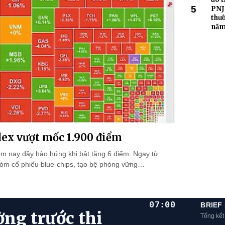
5
PNJ 
thườ
năm
dex vượt mốc 1.900 điểm
ôm nay đầy hào hứng khi bật tăng 6 điểm. Ngay từ
hóm cổ phiếu blue-chips, tạo bệ phóng vững…
07:00
BRIEF
ờng trước thị
Tổng kết