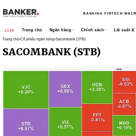
BANKING
·
FINTECH
·
MAC
Trang chủ
Ngân hàng
Chính sách
Lãi suất &
LIVE
Trang chủ
›
Cổ phiếu ngân hàng
›
Sacombank (STB)
SACOMBANK (STB)