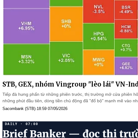
STB, GEX, nhóm Vingroup "lèo lái" VN-In
Tiếp đà hưng phấn từ những phiên trước, thị trường mở cửa phiên h
những phút đầu tiên, dòng tiền chủ động đã "đổ bộ" mạnh mẽ vào n
Sacombank (STB)
·
18:59 07/05/2026
DAILY · 07:00
Brief Banker — đọc thị trư