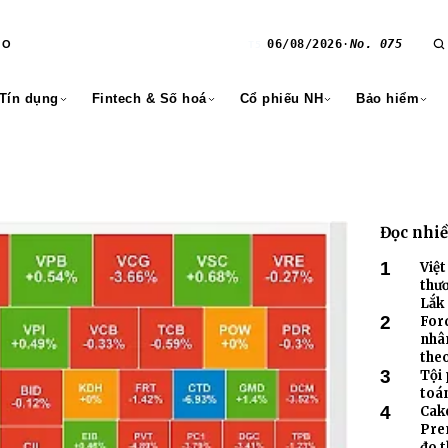
06/08/2026
·
No. 075
RO
T5
 Tín dụng
Fintech & Số hoá
Cổ phiếu NH
Bảo hiểm
Đọc nhi
1
Việ
thươ
Lắk
2
Ford
nhâ
theo
3
Tội
toán
4
Cake
Pre
đo t