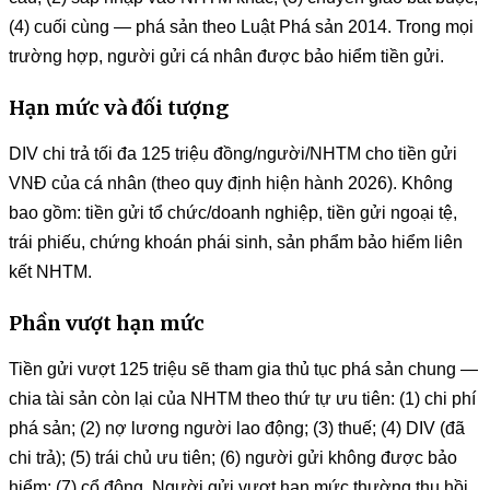
(4) cuối cùng — phá sản theo Luật Phá sản 2014. Trong mọi
trường hợp, người gửi cá nhân được bảo hiểm tiền gửi.
Hạn mức và đối tượng
DIV chi trả tối đa 125 triệu đồng/người/NHTM cho tiền gửi
VNĐ của cá nhân (theo quy định hiện hành 2026). Không
bao gồm: tiền gửi tổ chức/doanh nghiệp, tiền gửi ngoại tệ,
trái phiếu, chứng khoán phái sinh, sản phẩm bảo hiểm liên
kết NHTM.
Phần vượt hạn mức
Tiền gửi vượt 125 triệu sẽ tham gia thủ tục phá sản chung —
chia tài sản còn lại của NHTM theo thứ tự ưu tiên: (1) chi phí
phá sản; (2) nợ lương người lao động; (3) thuế; (4) DIV (đã
chi trả); (5) trái chủ ưu tiên; (6) người gửi không được bảo
hiểm; (7) cổ đông. Người gửi vượt hạn mức thường thu hồi