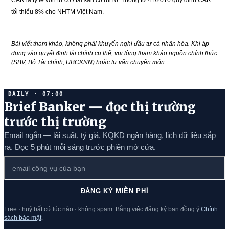
CAR là tỷ lệ vốn tự có / tài sản có rủi ro. Thông tư 41/2016 quy định CAR
tối thiểu 8% cho NHTM Việt Nam.
Bài viết tham khảo, không phải khuyến nghị đầu tư cá nhân hóa. Khi áp
dụng vào quyết định tài chính cụ thể, vui lòng tham khảo nguồn chính thức
(SBV, Bộ Tài chính, UBCKNN) hoặc tư vấn chuyên môn.
DAILY · 07:00
Brief Banker — đọc thị trường
trước thị trường
Email ngắn — lãi suất, tỷ giá, KQKD ngân hàng, lịch dữ liệu sắp
ra. Đọc 5 phút mỗi sáng trước phiên mở cửa.
ĐĂNG KÝ MIỄN PHÍ
Free · huỷ bất cứ lúc nào · không spam. Bằng việc đăng ký bạn đồng ý
Chính
sách bảo mật
.