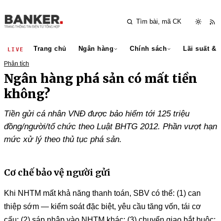
Trang chủ
Ngân hàng
Chính sách
Lãi suất & 
LIVE
Phân tích
Ngân hàng phá sản có mất tiền
không?
Tiền gửi cá nhân VNĐ được bảo hiểm tới 125 triệu
đồng/người/tổ chức theo Luật BHTG 2012. Phần vượt hạn
mức xử lý theo thủ tục phá sản.
Cơ chế bảo vệ người gửi
Khi NHTM mất khả năng thanh toán, SBV có thể: (1) can
thiệp sớm — kiểm soát đặc biệt, yêu cầu tăng vốn, tái cơ
cấu; (2) sáp nhập vào NHTM khác; (3) chuyển giao bắt buộc;