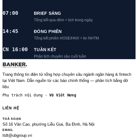
07:00
BRIEF SÁNG
Tổng kết qua đêm + lịch trong ngày
14:45
ĐÓNG PHIÊN
Tổng kết phiên HOSE/HNX + tin NHTM
CN 16:00
TUẦN KẾT
Phân tích chuyên sâu cuối tuần
Trang thông tin điện tử tổng hợp chuyên sâu ngành ngân hàng & fintech
tại Việt Nam. Dẫn nguồn từ các báo chính thống — phân tích bằng dữ
liệu.
Phụ trách nội dung ·
Vũ Việt Hưng
LIÊN HỆ
TOÀ SOẠN
Số 16 Văn Cao, phường Liễu Giai, Ba Đình, Hà Nội
EMAIL
ttdt@ubgroup.vn