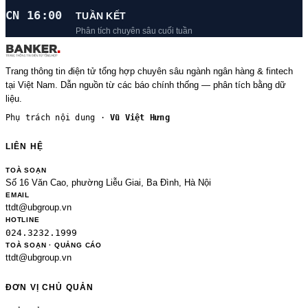
CN 16:00
TUẦN KẾT
Phân tích chuyên sâu cuối tuần
Trang thông tin điện tử tổng hợp chuyên sâu ngành ngân hàng & fintech
tại Việt Nam. Dẫn nguồn từ các báo chính thống — phân tích bằng dữ
liệu.
Phụ trách nội dung ·
Vũ Việt Hưng
LIÊN HỆ
TOÀ SOẠN
Số 16 Văn Cao, phường Liễu Giai, Ba Đình, Hà Nội
EMAIL
ttdt@ubgroup.vn
HOTLINE
024.3232.1999
TOÀ SOẠN · QUẢNG CÁO
ttdt@ubgroup.vn
ĐƠN VỊ CHỦ QUẢN