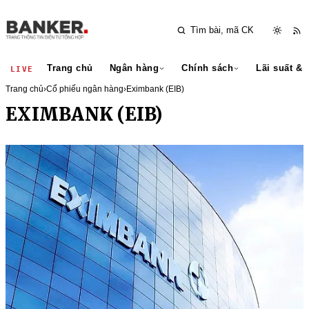
Trang chủ
Ngân hàng
Chính sách
Lãi suất & 
LIVE
Trang chủ
›
Cổ phiếu ngân hàng
›
Eximbank (EIB)
EXIMBANK (EIB)