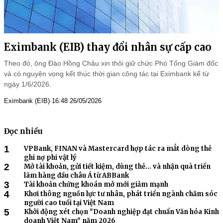
Eximbank (EIB) thay đổi nhân sự cấp cao
Theo đó, ông Đào Hồng Châu xin thôi giữ chức Phó Tổng Giám đốc
và có nguyện vọng kết thúc thời gian công tác tại Eximbank kể từ
ngày 1/6/2026.
Eximbank (EIB)
·
16:48 26/05/2026
Đọc nhiều
1
VPBank, FINAN và Mastercard hợp tác ra mắt dòng thẻ
ghi nợ phi vật lý
2
Mở tài khoản, gửi tiết kiệm, dùng thẻ… và nhận quà triển
lãm hàng đầu châu Á từ ABBank
3
Tài khoản chứng khoán mở mới giảm mạnh
4
Khơi thông nguồn lực tư nhân, phát triển ngành chăm sóc
người cao tuổi tại Việt Nam
5
Khởi động xét chọn "Doanh nghiệp đạt chuẩn Văn hóa Kinh
doanh Việt Nam" năm 2026