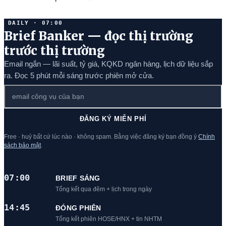
DAILY · 07:00
Brief Banker — đọc thị trường
trước thị trường
Email ngắn — lãi suất, tỷ giá, KQKD ngân hàng, lịch dữ liệu sắp
ra. Đọc 5 phút mỗi sáng trước phiên mở cửa.
ĐĂNG KÝ MIỄN PHÍ
Free · huỷ bất cứ lúc nào · không spam. Bằng việc đăng ký bạn đồng ý
Chính
sách bảo mật
.
07:00
BRIEF SÁNG
Tổng kết qua đêm + lịch trong ngày
14:45
ĐÓNG PHIÊN
Tổng kết phiên HOSE/HNX + tin NHTM