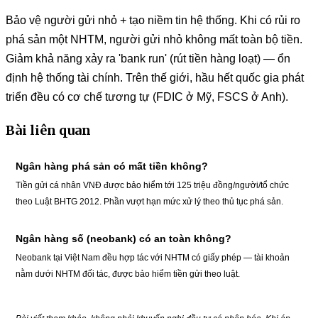
Bảo vệ người gửi nhỏ + tạo niềm tin hệ thống. Khi có rủi ro
phá sản một NHTM, người gửi nhỏ không mất toàn bộ tiền.
Giảm khả năng xảy ra 'bank run' (rút tiền hàng loạt) — ổn
định hệ thống tài chính. Trên thế giới, hầu hết quốc gia phát
triển đều có cơ chế tương tự (FDIC ở Mỹ, FSCS ở Anh).
Bài liên quan
Ngân hàng phá sản có mất tiền không?
Tiền gửi cá nhân VNĐ được bảo hiểm tới 125 triệu đồng/người/tổ chức
theo Luật BHTG 2012. Phần vượt hạn mức xử lý theo thủ tục phá sản.
Ngân hàng số (neobank) có an toàn không?
Neobank tại Việt Nam đều hợp tác với NHTM có giấy phép — tài khoản
nằm dưới NHTM đối tác, được bảo hiểm tiền gửi theo luật.