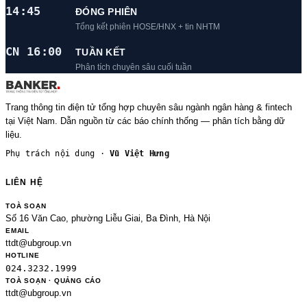
14:45
ĐÓNG PHIÊN
Tổng kết phiên HOSE/HNX + tin NHTM
CN 16:00
TUẦN KẾT
Phân tích chuyên sâu cuối tuần
Trang thông tin điện tử tổng hợp chuyên sâu ngành ngân hàng & fintech
tại Việt Nam. Dẫn nguồn từ các báo chính thống — phân tích bằng dữ
liệu.
Phụ trách nội dung ·
Vũ Việt Hưng
LIÊN HỆ
TOÀ SOẠN
Số 16 Văn Cao, phường Liễu Giai, Ba Đình, Hà Nội
EMAIL
ttdt@ubgroup.vn
HOTLINE
024.3232.1999
TOÀ SOẠN · QUẢNG CÁO
ttdt@ubgroup.vn