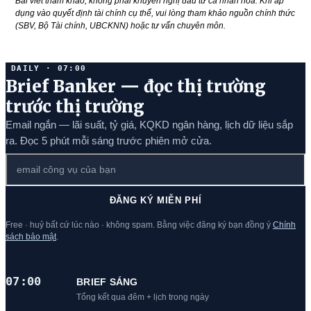
Bài viết tham khảo, không phải khuyến nghị đầu tư cá nhân hóa. Khi áp
dụng vào quyết định tài chính cụ thể, vui lòng tham khảo nguồn chính thức
(SBV, Bộ Tài chính, UBCKNN) hoặc tư vấn chuyên môn.
DAILY · 07:00
Brief Banker — đọc thị trường
trước thị trường
Email ngắn — lãi suất, tỷ giá, KQKD ngân hàng, lịch dữ liệu sắp
ra. Đọc 5 phút mỗi sáng trước phiên mở cửa.
ĐĂNG KÝ MIỄN PHÍ
Free · huỷ bất cứ lúc nào · không spam. Bằng việc đăng ký bạn đồng ý
Chính
sách bảo mật
.
07:00
BRIEF SÁNG
Tổng kết qua đêm + lịch trong ngày