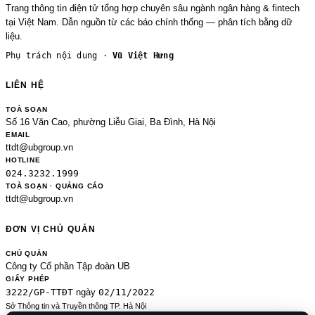
Trang thông tin điện tử tổng hợp chuyên sâu ngành ngân hàng & fintech
tại Việt Nam. Dẫn nguồn từ các báo chính thống — phân tích bằng dữ
liệu.
Phụ trách nội dung ·
Vũ Việt Hưng
LIÊN HỆ
TOÀ SOẠN
Số 16 Văn Cao, phường Liễu Giai, Ba Đình, Hà Nội
EMAIL
ttdt@ubgroup.vn
HOTLINE
024.3232.1999
TOÀ SOẠN · QUẢNG CÁO
ttdt@ubgroup.vn
ĐƠN VỊ CHỦ QUẢN
CHỦ QUẢN
Công ty Cổ phần Tập đoàn UB
GIẤY PHÉP
3222/GP-TTĐT
02/11/2022
ngày
Sở Thông tin và Truyền thông TP. Hà Nội