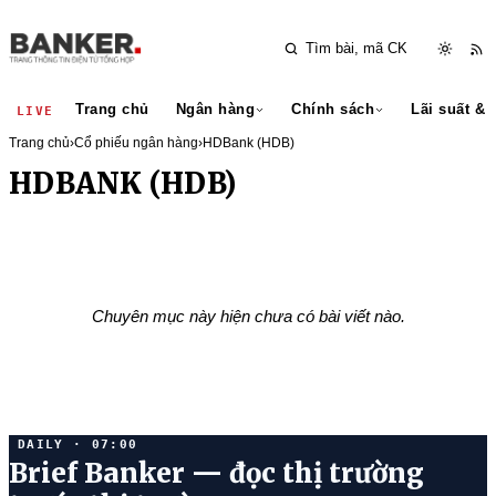
Trang chủ
Ngân hàng
Chính sách
Lãi suất & 
LIVE
Trang chủ
›
Cổ phiếu ngân hàng
›
HDBank (HDB)
HDBANK (HDB)
Chuyên mục này hiện chưa có bài viết nào.
DAILY · 07:00
Brief Banker — đọc thị trường