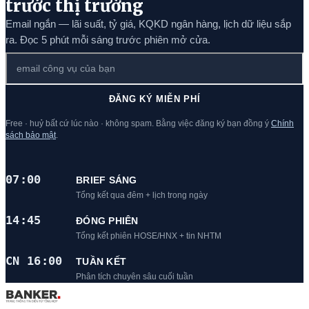
trước thị trường
Email ngắn — lãi suất, tỷ giá, KQKD ngân hàng, lịch dữ liệu sắp
ra. Đọc 5 phút mỗi sáng trước phiên mở cửa.
ĐĂNG KÝ MIỄN PHÍ
Free · huỷ bất cứ lúc nào · không spam. Bằng việc đăng ký bạn đồng ý
Chính
sách bảo mật
.
07:00
BRIEF SÁNG
Tổng kết qua đêm + lịch trong ngày
14:45
ĐÓNG PHIÊN
Tổng kết phiên HOSE/HNX + tin NHTM
CN 16:00
TUẦN KẾT
Phân tích chuyên sâu cuối tuần