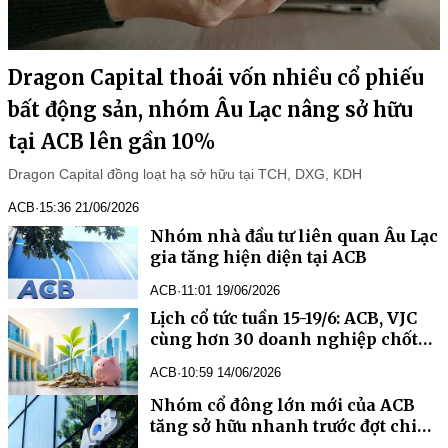
Dragon Capital thoái vốn nhiều cổ phiếu
bất động sản, nhóm Âu Lạc nâng sở hữu
tại ACB lên gần 10%
Dragon Capital đồng loạt hạ sở hữu tại TCH, DXG, KDH
ACB
·
15:36 21/06/2026
Nhóm nhà đầu tư liên quan Âu Lạc
gia tăng hiện diện tại ACB
ACB
·
11:01 19/06/2026
Lịch cổ tức tuần 15-19/6: ACB, VJC
cùng hơn 30 doanh nghiệp chốt
quyền, cổ tức tiền mặt cao nhất
ACB
·
10:59 14/06/2026
125%
Nhóm cổ đông lớn mới của ACB
tăng sở hữu nhanh trước đợt chia
cổ tức hơn 10.000 tỷ đồng