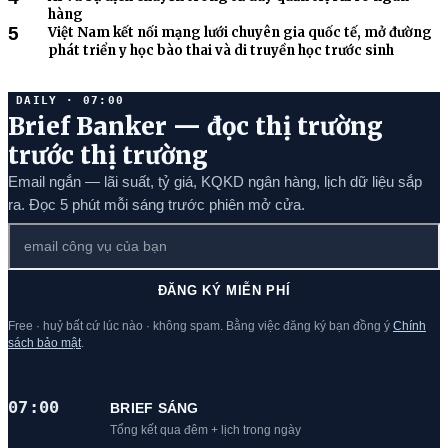
hàng
5
Việt Nam kết nối mạng lưới chuyên gia quốc tế, mở đường
phát triển y học bào thai và di truyền học trước sinh
DAILY · 07:00
Brief Banker — đọc thị trường
trước thị trường
Email ngắn — lãi suất, tỷ giá, KQKD ngân hàng, lịch dữ liệu sắp
ra. Đọc 5 phút mỗi sáng trước phiên mở cửa.
ĐĂNG KÝ MIỄN PHÍ
Free · huỷ bất cứ lúc nào · không spam. Bằng việc đăng ký bạn đồng ý
Chính
sách bảo mật
.
07:00
BRIEF SÁNG
Tổng kết qua đêm + lịch trong ngày