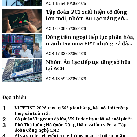
ACB
·
15:54 10/06/2026
Tập đoàn PC1 xuất hiện cổ đông
lớn mới, nhóm Âu Lạc nâng sở
hữu tại ACB lên hơn 7%
ACB
·
09:08 07/06/2026
Dòng tiền ngoại tiếp tục phân hóa,
mạnh tay mua FPT nhưng xả đậm
cổ phiếu ACB
ACB
·
17:33 03/06/2026
Nhóm Âu Lạc tiếp tục tăng sở hữu
tại ACB
ACB
·
13:59 28/05/2026
Đọc nhiều
1
VIETFISH 2026 quy tụ 585 gian hàng, kết nối thị trường
thủy sản toàn cầu
2
Cổ phiếu Vingroup đỏ lửa, VN-Index hạ nhiệt về cuối phiên
3
Phó Thủ tướng Hồ Quốc Dũng thăm và làm việc tại Tập
đoàn Công nghệ CMC
4
AI và sự dịch chuyển trong tư duy quản trị rủi ro ngân