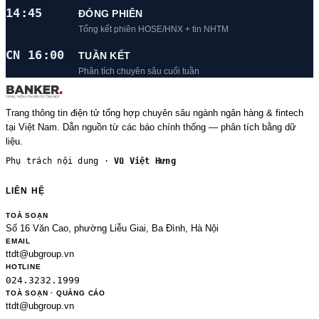
14:45
ĐÓNG PHIÊN
Tổng kết phiên HOSE/HNX + tin NHTM
CN 16:00
TUẦN KẾT
Phân tích chuyên sâu cuối tuần
Trang thông tin điện tử tổng hợp chuyên sâu ngành ngân hàng & fintech
tại Việt Nam. Dẫn nguồn từ các báo chính thống — phân tích bằng dữ
liệu.
Phụ trách nội dung ·
Vũ Việt Hưng
LIÊN HỆ
TOÀ SOẠN
Số 16 Văn Cao, phường Liễu Giai, Ba Đình, Hà Nội
EMAIL
ttdt@ubgroup.vn
HOTLINE
024.3232.1999
TOÀ SOẠN · QUẢNG CÁO
ttdt@ubgroup.vn