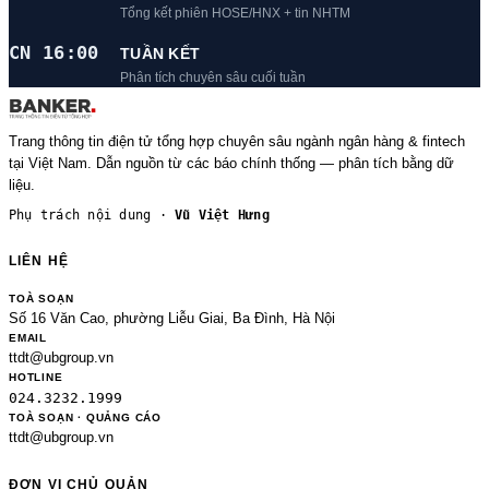
Tổng kết phiên HOSE/HNX + tin NHTM
CN 16:00
TUẦN KẾT
Phân tích chuyên sâu cuối tuần
Trang thông tin điện tử tổng hợp chuyên sâu ngành ngân hàng & fintech
tại Việt Nam. Dẫn nguồn từ các báo chính thống — phân tích bằng dữ
liệu.
Phụ trách nội dung ·
Vũ Việt Hưng
LIÊN HỆ
TOÀ SOẠN
Số 16 Văn Cao, phường Liễu Giai, Ba Đình, Hà Nội
EMAIL
ttdt@ubgroup.vn
HOTLINE
024.3232.1999
TOÀ SOẠN · QUẢNG CÁO
ttdt@ubgroup.vn
ĐƠN VỊ CHỦ QUẢN