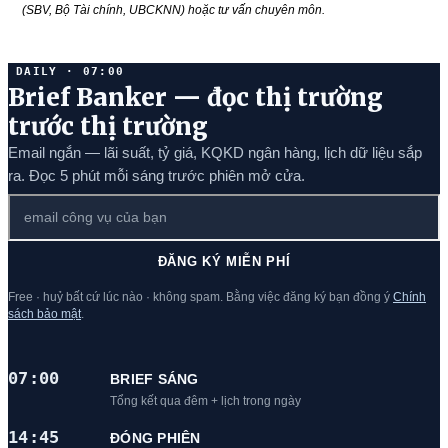
(SBV, Bộ Tài chính, UBCKNN) hoặc tư vấn chuyên môn.
DAILY · 07:00
Brief Banker — đọc thị trường
trước thị trường
Email ngắn — lãi suất, tỷ giá, KQKD ngân hàng, lịch dữ liệu sắp
ra. Đọc 5 phút mỗi sáng trước phiên mở cửa.
ĐĂNG KÝ MIỄN PHÍ
Free · huỷ bất cứ lúc nào · không spam. Bằng việc đăng ký bạn đồng ý
Chính
sách bảo mật
.
07:00
BRIEF SÁNG
Tổng kết qua đêm + lịch trong ngày
14:45
ĐÓNG PHIÊN