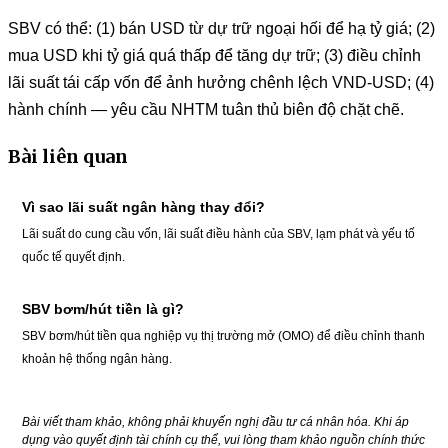
SBV có thể: (1) bán USD từ dự trữ ngoại hối để hạ tỷ giá; (2)
mua USD khi tỷ giá quá thấp để tăng dự trữ; (3) điều chỉnh
lãi suất tái cấp vốn để ảnh hưởng chênh lệch VND-USD; (4)
hành chính — yêu cầu NHTM tuân thủ biên độ chặt chẽ.
Bài liên quan
Vì sao lãi suất ngân hàng thay đổi?
Lãi suất do cung cầu vốn, lãi suất điều hành của SBV, lạm phát và yếu tố
quốc tế quyết định.
SBV bơm/hút tiền là gì?
SBV bơm/hút tiền qua nghiệp vụ thị trường mở (OMO) để điều chỉnh thanh
khoản hệ thống ngân hàng.
Bài viết tham khảo, không phải khuyến nghị đầu tư cá nhân hóa. Khi áp
dụng vào quyết định tài chính cụ thể, vui lòng tham khảo nguồn chính thức