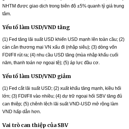
NHTM được giao dịch trong biên độ ±5% quanh tỷ giá trung
tâm.
Yếu tố làm USD/VND tăng
(1) Fed tăng lãi suất USD khiến USD mạnh lên toàn cầu; (2)
cán cân thương mại VN xấu đi (nhập siêu); (3) dòng vốn
FDI/FII rút ra; (4) nhu cầu USD tăng (mùa nhập khẩu cuối
năm, thanh toán nợ ngoại tệ); (5) áp lực đầu cơ.
Yếu tố làm USD/VND giảm
(1) Fed cắt lãi suất USD; (2) xuất khẩu tăng mạnh, kiều hối
lớn; (3) FDI/FII vào nhiều; (4) dự trữ ngoại hối SBV tăng đủ
can thiệp; (5) chênh lệch lãi suất VND-USD mở rộng làm
VND hấp dẫn hơn.
Vai trò can thiệp của SBV