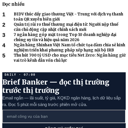
Đọc nhiều
1
BIDV thúc đẩy giao thương Việt - Trung với dịch vụ thanh
toán QR xuyên biên giới
2
Quản trị rủi ro thuế thương mại điện tử: Người nộp thuế
cần chủ động cập nhật chính sách mới
3
7 ngân hàng góp mặt trong Top 10 doanh nghiệp đại
chúng uy tín và hiệu quả năm 2026
4
Ngân hàng Shinhan Việt Nam tổ chức tọa đàm chia sẻ kinh
nghiệm triển khai phương pháp xếp hạng nội bộ IRB
5
Thu hút 700 tỷ USD cho mục tiêu Net Zero: Ngân hàng giữ
vai trò kênh dẫn vốn chủ lực
DAILY · 07:00
Brief Banker — đọc thị trường
trước thị trường
Email ngắn — lãi suất, tỷ giá, KQKD ngân hàng, lịch dữ liệu sắp
ra. Đọc 5 phút mỗi sáng trước phiên mở cửa.