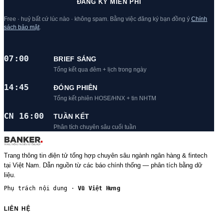
ĐĂNG KÝ MIỄN PHÍ
Free · huỷ bất cứ lúc nào · không spam. Bằng việc đăng ký bạn đồng ý
Chính
sách bảo mật
.
07:00
BRIEF SÁNG
Tổng kết qua đêm + lịch trong ngày
14:45
ĐÓNG PHIÊN
Tổng kết phiên HOSE/HNX + tin NHTM
CN 16:00
TUẦN KẾT
Phân tích chuyên sâu cuối tuần
Trang thông tin điện tử tổng hợp chuyên sâu ngành ngân hàng & fintech
tại Việt Nam. Dẫn nguồn từ các báo chính thống — phân tích bằng dữ
liệu.
Phụ trách nội dung ·
Vũ Việt Hưng
LIÊN HỆ