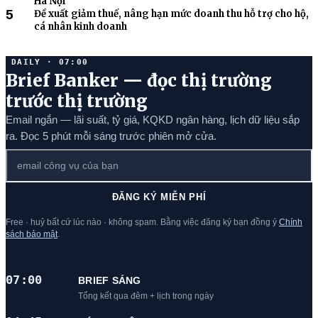
5
Đề xuất giảm thuế, nâng hạn mức doanh thu hỗ trợ cho hộ,
cá nhân kinh doanh
DAILY · 07:00
Brief Banker — đọc thị trường
trước thị trường
Email ngắn — lãi suất, tỷ giá, KQKD ngân hàng, lịch dữ liệu sắp
ra. Đọc 5 phút mỗi sáng trước phiên mở cửa.
ĐĂNG KÝ MIỄN PHÍ
Free · huỷ bất cứ lúc nào · không spam. Bằng việc đăng ký bạn đồng ý
Chính
sách bảo mật
.
07:00
BRIEF SÁNG
Tổng kết qua đêm + lịch trong ngày