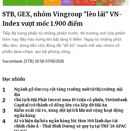
STB, GEX, nhóm Vingroup "lèo lái" VN-
Index vượt mốc 1.900 điểm
Tiếp đà hưng phấn từ những phiên trước, thị trường mở cửa phiên
hôm nay đầy hào hứng khi bật tăng 6 điểm. Ngay từ những phút
đầu tiên, dòng tiền chủ động đã "đổ bộ" mạnh mẽ vào nhóm cổ
phiếu blue-chips, tạo bệ phóng vững…
Sacombank (STB)
·
18:59 07/05/2026
Đọc nhiều
1
Ngành gỗ tìm trụ cột tăng trưởng mới từ thị trường nội
địa
2
Chủ tịch Hải Phát Invest mua 10 triệu cổ phiếu, VietinBank
Capital trở thành cổ đông lớn của Xếp dỡ Hải An
3
Kiểm soát rủi ro, xung đột lợi ích khi mở rộng hoạt động
ngân hàng
4
chính châu Á - Thái Bình Dương sẽ quy tụ tại TRF’26 APAC