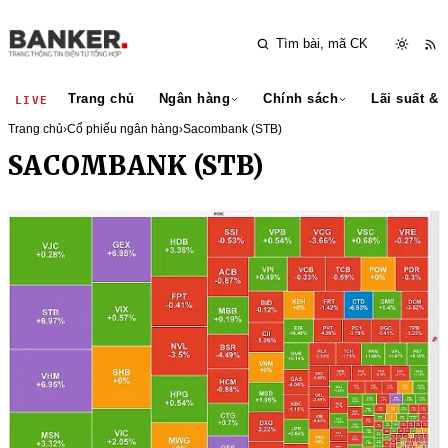
Trang chủ
Ngân hàng
Chính sách
Lãi suất & 
LIVE
Trang chủ
›
Cổ phiếu ngân hàng
›
Sacombank (STB)
SACOMBANK (STB)