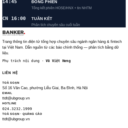
14:45
ĐÓNG PHIÊN
Tổng kết phiên HOSE/HNX + tin NHTM
CN 16:00
TUẦN KẾT
Phân tích chuyên sâu cuối tuần
Trang thông tin điện tử tổng hợp chuyên sâu ngành ngân hàng & fintech
tại Việt Nam. Dẫn nguồn từ các báo chính thống — phân tích bằng dữ
liệu.
Phụ trách nội dung ·
Vũ Việt Hưng
LIÊN HỆ
TOÀ SOẠN
Số 16 Văn Cao, phường Liễu Giai, Ba Đình, Hà Nội
EMAIL
ttdt@ubgroup.vn
HOTLINE
024.3232.1999
TOÀ SOẠN · QUẢNG CÁO
ttdt@ubgroup.vn