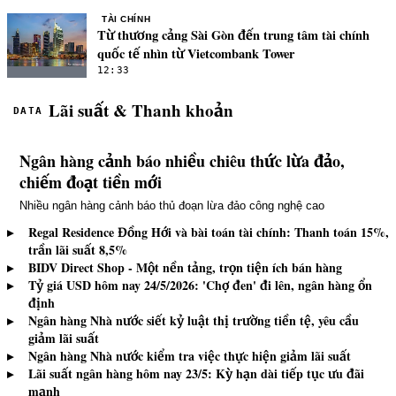
TÀI CHÍNH
Từ thương cảng Sài Gòn đến trung tâm tài chính
quốc tế nhìn từ Vietcombank Tower
12:33
Lãi suất & Thanh khoản
DATA
Ngân hàng cảnh báo nhiều chiêu thức lừa đảo,
chiếm đoạt tiền mới
Nhiều ngân hàng cảnh báo thủ đoạn lừa đảo công nghệ cao
▸
Regal Residence Đồng Hới và bài toán tài chính: Thanh toán 15%,
trần lãi suất 8,5%
▸
BIDV Direct Shop - Một nền tảng, trọn tiện ích bán hàng
▸
Tỷ giá USD hôm nay 24/5/2026: 'Chợ đen' đi lên, ngân hàng ổn
định
▸
Ngân hàng Nhà nước siết kỷ luật thị trường tiền tệ, yêu cầu
giảm lãi suất
▸
Ngân hàng Nhà nước kiểm tra việc thực hiện giảm lãi suất
▸
Lãi suất ngân hàng hôm nay 23/5: Kỳ hạn dài tiếp tục ưu đãi
mạnh