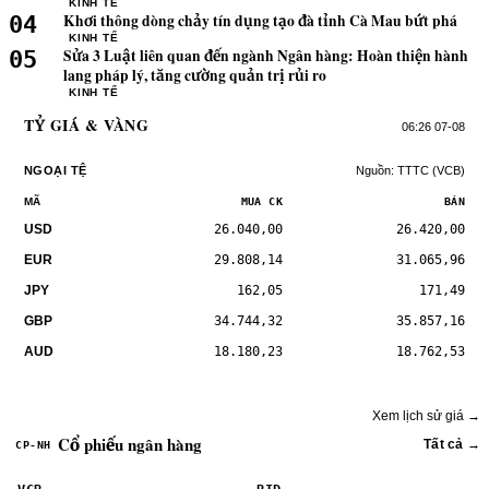
KINH TẾ
Khơi thông dòng chảy tín dụng tạo đà tỉnh Cà Mau bứt phá
04
KINH TẾ
Sửa 3 Luật liên quan đến ngành Ngân hàng: Hoàn thiện hành
05
lang pháp lý, tăng cường quản trị rủi ro
KINH TẾ
TỶ GIÁ & VÀNG
06:26 07-08
NGOẠI TỆ
Nguồn: TTTC (VCB)
MÃ
MUA CK
BÁN
USD
26.040,00
26.420,00
EUR
29.808,14
31.065,96
JPY
162,05
171,49
GBP
34.744,32
35.857,16
AUD
18.180,23
18.762,53
Xem lịch sử giá →
Cổ phiếu ngân hàng
Tất cả →
CP-NH