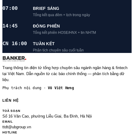
07:00
BRIEF SÁNG
Tổng kết qua đêm + lịch trong ngày
14:45
ĐÓNG PHIÊN
Tổng kết phiên HOSE/HNX + tin NHTM
CN 16:00
TUẦN KẾT
Phân tích chuyên sâu cuối tuần
Trang thông tin điện tử tổng hợp chuyên sâu ngành ngân hàng & fintech
tại Việt Nam. Dẫn nguồn từ các báo chính thống — phân tích bằng dữ
liệu.
Phụ trách nội dung ·
Vũ Việt Hưng
LIÊN HỆ
TOÀ SOẠN
Số 16 Văn Cao, phường Liễu Giai, Ba Đình, Hà Nội
EMAIL
ttdt@ubgroup.vn
HOTLINE