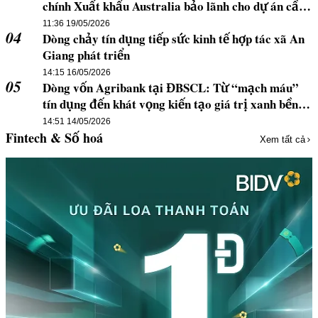
chính Xuất khẩu Australia bảo lãnh cho dự án cầu
đi bộ của Nutifood
11:36 19/05/2026
04
14:15 16/05/2026
05
Dòng vốn Agribank tại ĐBSCL: Từ “mạch máu”
tín dụng đến khát vọng kiến tạo giá trị xanh bền
vững
14:51 14/05/2026
Fintech & Số hoá
Xem tất cả