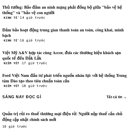
Thủ tướng: Bảo đảm an ninh mạng phải đồng bộ giữa "bảo vệ hệ
thống" và "bảo vệ con người
·
14 giờ trước
KINH TẾ
Đảm bảo hoạt động trung gian thanh toán an toàn, công khai, minh
bạch
·
16 giờ trước
KINH TẾ
Việt Mỹ A&V hợp tác cùng Accor, đưa các thương hiệu khách sạn
quốc tế đến Đắk Lắk
·
17 giờ trước
NIÊM YẾT
Ford Việt Nam đầu tư phát triển nguồn nhân lực với hệ thống Trung
tâm Đào tạo theo tiêu chuẩn toàn cầu
·
18 giờ trước
NIÊM YẾT
SÁNG NAY ĐỌC GÌ
Tất cả tin →
Quản trị rủi ro thuế thương mại điện tử: Người nộp thuế cần chủ
động cập nhật chính sách mới
10 giờ trước