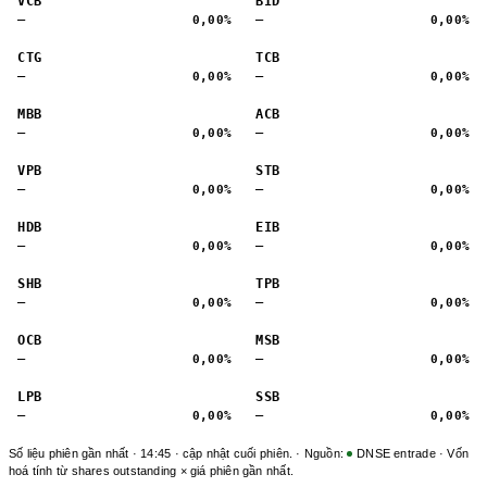
VCB
BID
—
—
0,00%
0,00%
CTG
TCB
—
—
0,00%
0,00%
MBB
ACB
—
—
0,00%
0,00%
VPB
STB
—
—
0,00%
0,00%
HDB
EIB
—
—
0,00%
0,00%
SHB
TPB
—
—
0,00%
0,00%
OCB
MSB
—
—
0,00%
0,00%
LPB
SSB
—
—
0,00%
0,00%
Số liệu phiên gần nhất · 14:45 · cập nhật cuối phiên. · Nguồn:
DNSE entrade
· Vốn
hoá tính từ shares outstanding × giá phiên gần nhất.