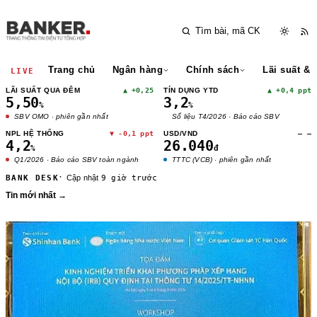
Trang chủ
Ngân hàng
Chính sách
Lãi suất & 
LIVE
LÃI SUẤT QUA ĐÊM
▲ +0,25
TÍN DỤNG YTD
▲ +0,4 ppt
5,50
3,2
%
%
SBV OMO · phiên gần nhất
Số liệu T4/2026 · Báo cáo SBV
NPL HỆ THỐNG
▼ -0,1 ppt
USD/VND
— —
4,2
26.040
%
đ
Q1/2026 · Báo cáo SBV toàn ngành
TTTC (VCB) · phiên gần nhất
·
BANK DESK
Cập nhật
9 giờ trước
Tin mới nhất
→