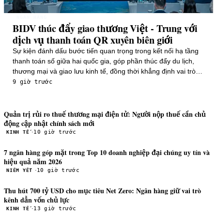
NGÂN HÀNG
BIDV thúc đẩy giao thương Việt - Trung với
dịch vụ thanh toán QR xuyên biên giới
Sự kiện đánh dấu bước tiến quan trọng trong kết nối hạ tầng
thanh toán số giữa hai quốc gia, góp phần thúc đẩy du lịch,
thương mại và giao lưu kinh tế, đồng thời khẳng định vai trò
tiên phong của BIDV trong phát triển hệ sinh thái tài chính số
9 giờ trước
hiện đại, an toàn và hội nhập quốc tế.
Quản trị rủi ro thuế thương mại điện tử: Người nộp thuế cần chủ
động cập nhật chính sách mới
·
10 giờ trước
KINH TẾ
7 ngân hàng góp mặt trong Top 10 doanh nghiệp đại chúng uy tín và
hiệu quả năm 2026
·
10 giờ trước
NIÊM YẾT
Thu hút 700 tỷ USD cho mục tiêu Net Zero: Ngân hàng giữ vai trò
kênh dẫn vốn chủ lực
·
13 giờ trước
KINH TẾ