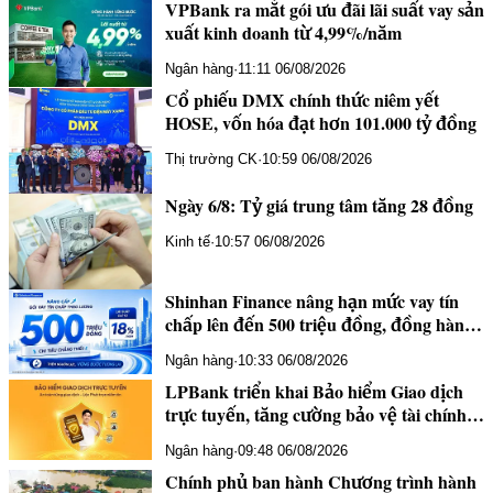
VPBank ra mắt gói ưu đãi lãi suất vay sản
xuất kinh doanh từ 4,99%/năm
Ngân hàng
·
11:11 06/08/2026
Cổ phiếu DMX chính thức niêm yết
HOSE, vốn hóa đạt hơn 101.000 tỷ đồng
Thị trường CK
·
10:59 06/08/2026
Ngày 6/8: Tỷ giá trung tâm tăng 28 đồng
Kinh tế
·
10:57 06/08/2026
Shinhan Finance nâng hạn mức vay tín
chấp lên đến 500 triệu đồng, đồng hành
cùng khách hàng trong mọi kế hoạch tài
Ngân hàng
·
10:33 06/08/2026
chính
LPBank triển khai Bảo hiểm Giao dịch
trực tuyến, tăng cường bảo vệ tài chính
khách hàng trước rủi ro lừa đảo số
Ngân hàng
·
09:48 06/08/2026
Chính phủ ban hành Chương trình hành