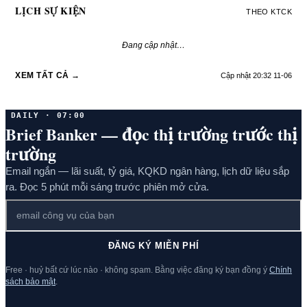
LỊCH SỰ KIỆN
THEO KTCK
Đang cập nhật…
XEM TẤT CẢ →
Cập nhật 20:32 11-06
DAILY · 07:00
Brief Banker — đọc thị trường trước thị
trường
Email ngắn — lãi suất, tỷ giá, KQKD ngân hàng, lịch dữ liệu sắp
ra. Đọc 5 phút mỗi sáng trước phiên mở cửa.
ĐĂNG KÝ MIỄN PHÍ
Free · huỷ bất cứ lúc nào · không spam. Bằng việc đăng ký bạn đồng ý
Chính
sách bảo mật
.