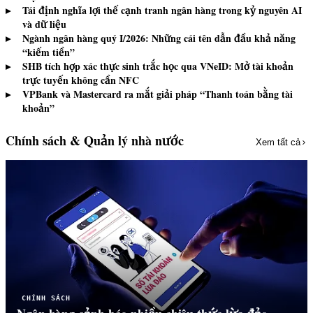
▸
Tái định nghĩa lợi thế cạnh tranh ngân hàng trong kỷ nguyên AI
và dữ liệu
▸
Ngành ngân hàng quý I/2026: Những cái tên dẫn đầu khả năng
“kiếm tiền”
▸
SHB tích hợp xác thực sinh trắc học qua VNeID: Mở tài khoản
trực tuyến không cần NFC
▸
VPBank và Mastercard ra mắt giải pháp “Thanh toán bằng tài
khoản”
Chính sách & Quản lý nhà nước
Xem tất cả
CHÍNH SÁCH