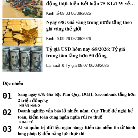
động thực hiện Kết luận 75-KL/TW về
bảo vệ môi trường và ứng phó biến đổi
Kinh tế
·
09:33 06/08/2026
khí hậu
Ngày 6/8: Giá vàng trong nước tăng theo
giá vàng thế giới
Kinh tế
·
09:26 06/08/2026
Tỷ giá USD hôm nay 6/8/2026: Tỷ giá
trung tâm tăng hơn 50 đồng
Lãi suất & Tỷ giá
·
09:07 06/08/2026
Đọc nhiều
Sáng ngày 6/8: Giá bạc Phú Quý, DOJI, Sacombank tăng hơn
01
2 triệu đồng/kg
NGÂN HÀNG
Doanh nghiệp vẫn báo lỗ nhiều năm, Cục Thuế đề nghị kế
02
toán, kiểm toán cùng ngăn ngừa rủi ro thuế
KINH TẾ
AI và quản trị dữ liệu ngân hàng: Kiến tạo niềm tin từ hành
03
lang pháp lý đến năng lực thực thi