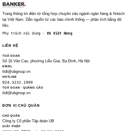
Trang thông tin điện tử tổng hợp chuyên sâu ngành ngân hàng & fintech
tại Việt Nam. Dẫn nguồn từ các báo chính thống — phân tích bằng dữ
liệu.
Phụ trách nội dung ·
Vũ Việt Hưng
LIÊN HỆ
TOÀ SOẠN
Số 16 Văn Cao, phường Liễu Giai, Ba Đình, Hà Nội
EMAIL
ttdt@ubgroup.vn
HOTLINE
024.3232.1999
TOÀ SOẠN · QUẢNG CÁO
ttdt@ubgroup.vn
ĐƠN VỊ CHỦ QUẢN
CHỦ QUẢN
Công ty Cổ phần Tập đoàn UB
GIẤY PHÉP