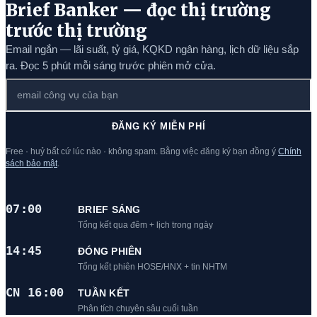
Brief Banker — đọc thị trường
trước thị trường
Email ngắn — lãi suất, tỷ giá, KQKD ngân hàng, lịch dữ liệu sắp
ra. Đọc 5 phút mỗi sáng trước phiên mở cửa.
ĐĂNG KÝ MIỄN PHÍ
Free · huỷ bất cứ lúc nào · không spam. Bằng việc đăng ký bạn đồng ý
Chính
sách bảo mật
.
07:00
BRIEF SÁNG
Tổng kết qua đêm + lịch trong ngày
14:45
ĐÓNG PHIÊN
Tổng kết phiên HOSE/HNX + tin NHTM
CN 16:00
TUẦN KẾT
Phân tích chuyên sâu cuối tuần