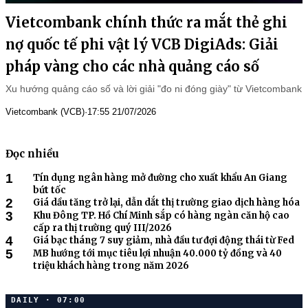
Vietcombank chính thức ra mắt thẻ ghi
nợ quốc tế phi vật lý VCB DigiAds: Giải
pháp vàng cho các nhà quảng cáo số
Xu hướng quảng cáo số và lời giải "đo ni đóng giày" từ Vietcombank
Vietcombank (VCB)
·
17:55 21/07/2026
Đọc nhiều
1
Tín dụng ngân hàng mở đường cho xuất khẩu An Giang
bứt tốc
2
Giá dầu tăng trở lại, dẫn dắt thị trường giao dịch hàng hóa
3
Khu Đông TP. Hồ Chí Minh sắp có hàng ngàn căn hộ cao
cấp ra thị trường quý III/2026
4
Giá bạc tháng 7 suy giảm, nhà đầu tư đợi động thái từ Fed
5
MB hướng tới mục tiêu lợi nhuận 40.000 tỷ đồng và 40
triệu khách hàng trong năm 2026
DAILY · 07:00