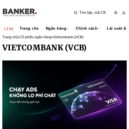
Trang chủ
Ngân hàng
Chính sách
Lãi suất & 
LIVE
Trang chủ
›
Cổ phiếu ngân hàng
›
Vietcombank (VCB)
VIETCOMBANK (VCB)