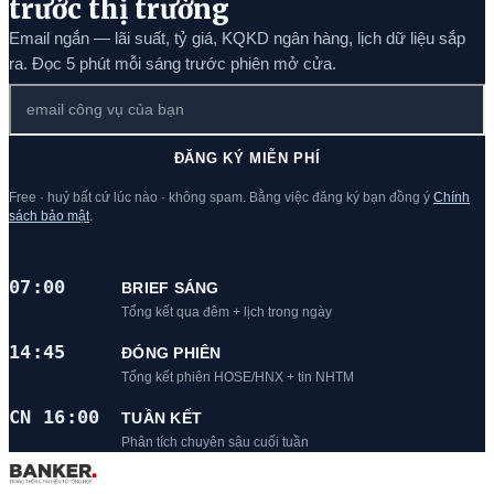
trước thị trường
Email ngắn — lãi suất, tỷ giá, KQKD ngân hàng, lịch dữ liệu sắp
ra. Đọc 5 phút mỗi sáng trước phiên mở cửa.
ĐĂNG KÝ MIỄN PHÍ
Free · huỷ bất cứ lúc nào · không spam. Bằng việc đăng ký bạn đồng ý
Chính
sách bảo mật
.
07:00
BRIEF SÁNG
Tổng kết qua đêm + lịch trong ngày
14:45
ĐÓNG PHIÊN
Tổng kết phiên HOSE/HNX + tin NHTM
CN 16:00
TUẦN KẾT
Phân tích chuyên sâu cuối tuần