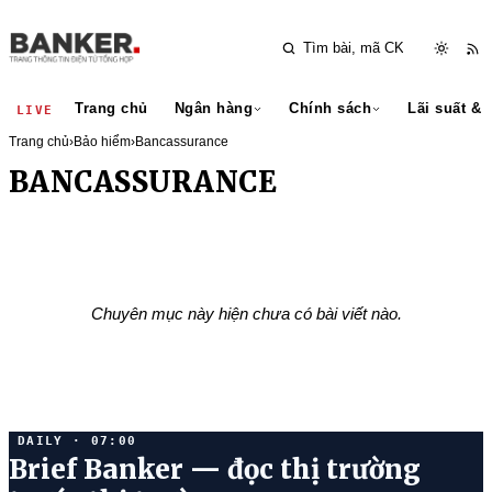
Trang chủ
Ngân hàng
Chính sách
Lãi suất & 
LIVE
Trang chủ
›
Bảo hiểm
›
Bancassurance
BANCASSURANCE
Chuyên mục này hiện chưa có bài viết nào.
DAILY · 07:00
Brief Banker — đọc thị trường