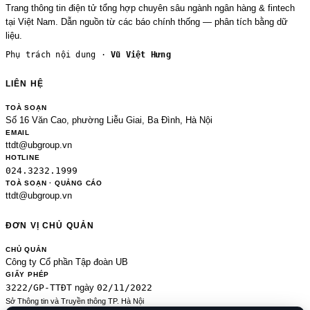
Trang thông tin điện tử tổng hợp chuyên sâu ngành ngân hàng & fintech
tại Việt Nam. Dẫn nguồn từ các báo chính thống — phân tích bằng dữ
liệu.
Phụ trách nội dung ·
Vũ Việt Hưng
LIÊN HỆ
TOÀ SOẠN
Số 16 Văn Cao, phường Liễu Giai, Ba Đình, Hà Nội
EMAIL
ttdt@ubgroup.vn
HOTLINE
024.3232.1999
TOÀ SOẠN · QUẢNG CÁO
ttdt@ubgroup.vn
ĐƠN VỊ CHỦ QUẢN
CHỦ QUẢN
Công ty Cổ phần Tập đoàn UB
GIẤY PHÉP
3222/GP-TTĐT
02/11/2022
ngày
Sở Thông tin và Truyền thông TP. Hà Nội