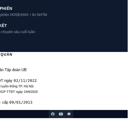
PHIÊN
t phiên HOSE/HNX + tin NHTM
KẾT
h chuyên sâu cuối tuần
Ủ QUẢN
ần Tập đoàn UB
ĐT
02/11/2022
ngày
Truyền thông TP. Hà Nội
9/GP-TTĐT ngày 24/8/2020
09/01/2013
· cấp