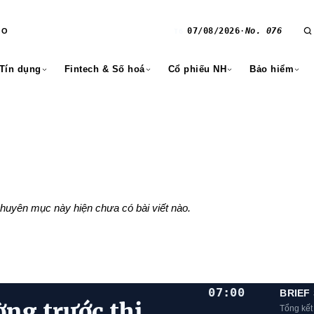
07/08/2026
·
No. 076
RO
T6
 Tín dụng
Fintech & Số hoá
Cổ phiếu NH
Bảo hiểm
huyên mục này hiện chưa có bài viết nào.
07:00
BRIEF
ờng trước thị
Tổng kết