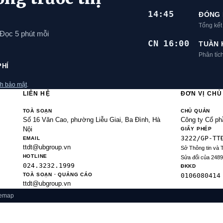
14:45
ĐÓNG 
Tổng kế
 Đọc 5 phút mỗi
CN 16:00
TUẦN 
Phân tíc
PHÍ
h bảo mật
.
LIÊN HỆ
ĐƠN VỊ CH
TOÀ SOẠN
CHỦ QUẢN
Số 16 Văn Cao, phường Liễu Giai, Ba Đình, Hà
Công ty Cổ ph
Nội
GIẤY PHÉP
3222/GP-TT
EMAIL
ttdt@ubgroup.vn
Sở Thông tin và 
HOTLINE
Sửa đổi của 248
024.3232.1999
ĐKKD
TOÀ SOẠN · QUẢNG CÁO
0106080414
ttdt@ubgroup.vn
temap