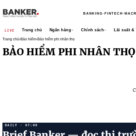
BANKING
·
FINTECH
·
MAC
Trang chủ
Ngân hàng
Chính sách
Lãi suất &
LIVE
Trang chủ
›
Bảo hiểm
›
Bảo hiểm phi nhân thọ
BẢO HIỂM PHI NHÂN THỌ
C
DAILY · 07:00
Brief Banker — đọc thị trư