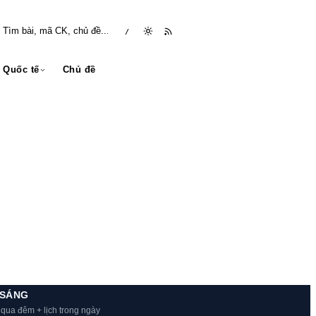
/
Quốc tế
Chủ đề
 SÁNG
 qua đêm + lịch trong ngày