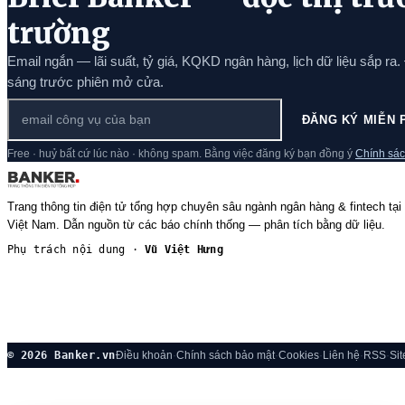
trường
Email ngắn — lãi suất, tỷ giá, KQKD ngân hàng, lịch dữ liệu sắp ra.
sáng trước phiên mở cửa.
ĐĂNG KÝ MIỄN 
Free · huỷ bất cứ lúc nào · không spam. Bằng việc đăng ký bạn đồng ý
Chính sác
Trang thông tin điện tử tổng hợp chuyên sâu ngành ngân hàng & fintech tại
Việt Nam. Dẫn nguồn từ các báo chính thống — phân tích bằng dữ liệu.
Phụ trách nội dung ·
Vũ Việt Hưng
© 2026 Banker.vn
Điều khoản
·
Chính sách bảo mật
·
Cookies
·
Liên hệ
·
RSS
·
Si