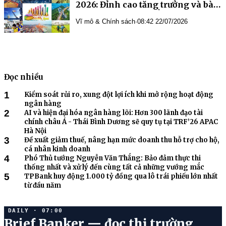
2026: Đỉnh cao tăng trưởng và bài
toán giữ nhịp cân bằng
Vĩ mô & Chính sách
·
08:42 22/07/2026
Đọc nhiều
1
Kiểm soát rủi ro, xung đột lợi ích khi mở rộng hoạt động
ngân hàng
2
chính châu Á - Thái Bình Dương sẽ quy tụ tại TRF’26 APAC
3
Đề xuất giảm thuế, nâng hạn mức doanh thu hỗ trợ cho hộ,
cá nhân kinh doanh
4
Phó Thủ tướng Nguyễn Văn Thắng: Bảo đảm thực thi
thống nhất và xử lý đến cùng tất cả những vướng mắc
5
TPBank huy động 1.000 tỷ đồng qua lô trái phiếu lớn nhất
từ đầu năm
DAILY · 07:00
Brief Banker — đọc thị trường