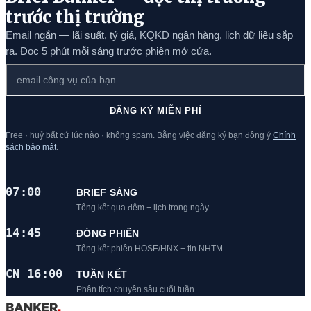
trước thị trường
Email ngắn — lãi suất, tỷ giá, KQKD ngân hàng, lịch dữ liệu sắp
ra. Đọc 5 phút mỗi sáng trước phiên mở cửa.
ĐĂNG KÝ MIỄN PHÍ
Free · huỷ bất cứ lúc nào · không spam. Bằng việc đăng ký bạn đồng ý
Chính
sách bảo mật
.
07:00
BRIEF SÁNG
Tổng kết qua đêm + lịch trong ngày
14:45
ĐÓNG PHIÊN
Tổng kết phiên HOSE/HNX + tin NHTM
CN 16:00
TUẦN KẾT
Phân tích chuyên sâu cuối tuần