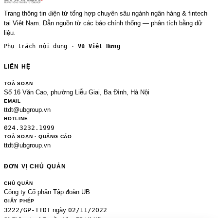
Trang thông tin điện tử tổng hợp chuyên sâu ngành ngân hàng & fintech
tại Việt Nam. Dẫn nguồn từ các báo chính thống — phân tích bằng dữ
liệu.
Phụ trách nội dung ·
Vũ Việt Hưng
LIÊN HỆ
TOÀ SOẠN
Số 16 Văn Cao, phường Liễu Giai, Ba Đình, Hà Nội
EMAIL
ttdt@ubgroup.vn
HOTLINE
024.3232.1999
TOÀ SOẠN · QUẢNG CÁO
ttdt@ubgroup.vn
ĐƠN VỊ CHỦ QUẢN
CHỦ QUẢN
Công ty Cổ phần Tập đoàn UB
GIẤY PHÉP
3222/GP-TTĐT
02/11/2022
ngày