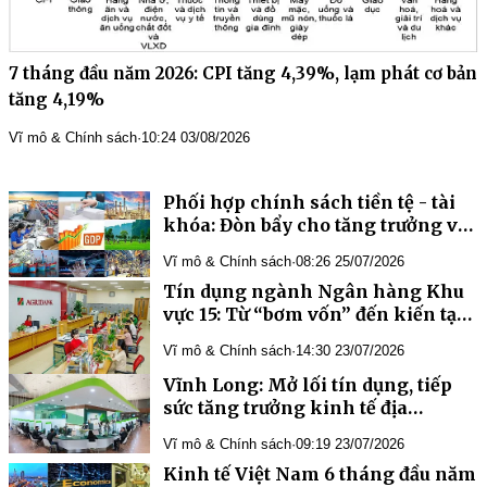
7 tháng đầu năm 2026: CPI tăng 4,39%, lạm phát cơ bản
tăng 4,19%
Vĩ mô & Chính sách
·
10:24 03/08/2026
Phối hợp chính sách tiền tệ - tài
khóa: Đòn bẩy cho tăng trưởng và
ổn định vĩ mô
Vĩ mô & Chính sách
·
08:26 25/07/2026
Tín dụng ngành Ngân hàng Khu
vực 15: Từ “bơm vốn” đến kiến tạo
động lực tăng trưởng kinh tế
Vĩ mô & Chính sách
·
14:30 23/07/2026
Vĩnh Long: Mở lối tín dụng, tiếp
sức tăng trưởng kinh tế địa
phương
Vĩ mô & Chính sách
·
09:19 23/07/2026
Kinh tế Việt Nam 6 tháng đầu năm