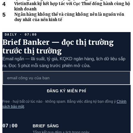
4
VietinBank ký kết hợp tác với Cục Thuế đồng hành cùng hộ
kinh doanh
5
Ngân hàng không thể và cũng không nên là nguồn vốn
duy nhất của nền kinh tế
DAILY · 07:00
Brief Banker — đọc thị trường
trước thị trường
Email ngắn — lãi suất, tỷ giá, KQKD ngân hàng, lịch dữ liệu sắp
ra. Đọc 5 phút mỗi sáng trước phiên mở cửa.
ĐĂNG KÝ MIỄN PHÍ
Free · huỷ bất cứ lúc nào · không spam. Bằng việc đăng ký bạn đồng ý
Chính
sách bảo mật
.
07:00
BRIEF SÁNG
Tổng kết qua đêm + lịch trong ngày