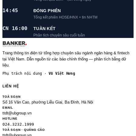
14:45
ĐÓNG PHIÊN
Tổng kết phiên HOSE/HNX + tin NHTM
CN 16:00
TUẦN KẾT
Phân tích chuyên sâu cuối tuần
Trang thông tin điện tử tổng hợp chuyên sâu ngành ngân hàng & fintech
tại Việt Nam. Dẫn nguồn từ các báo chính thống — phân tích bằng dữ
liệu.
Phụ trách nội dung ·
Vũ Việt Hưng
LIÊN HỆ
TOÀ SOẠN
Số 16 Văn Cao, phường Liễu Giai, Ba Đình, Hà Nội
EMAIL
ttdt@ubgroup.vn
HOTLINE
024.3232.1999
TOÀ SOẠN · QUẢNG CÁO
ttdt@ubgroup.vn