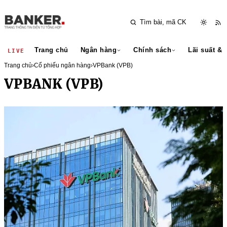
Trang chủ
Ngân hàng
Chính sách
Lãi suất & 
LIVE
Trang chủ
›
Cổ phiếu ngân hàng
›
VPBank (VPB)
VPBANK (VPB)