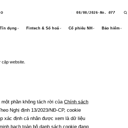
08/08/2026
·
No. 077
RO
T7
 Tín dụng
Fintech & Số hoá
Cổ phiếu NH
Bảo hiểm
 cập website.
 một phần không tách rời của
Chính sách
Theo Nghị định 13/2023/NĐ-CP, cookie
úp xác định cá nhân được xem là dữ liệu
 minh bạch toàn bộ danh sách cookie đang