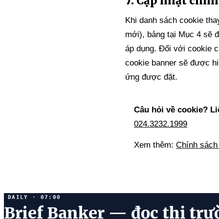
7. Cập nhật chín
Khi danh sách cookie thay
mới), bảng tại Mục 4 sẽ 
áp dụng. Đối với cookie 
cookie banner sẽ được hiể
ứng được đặt.
Câu hỏi về cookie? Li
024.3232.1999
Xem thêm:
Chính sách
DAILY · 07:00
Brief Banker — đọc thị trư