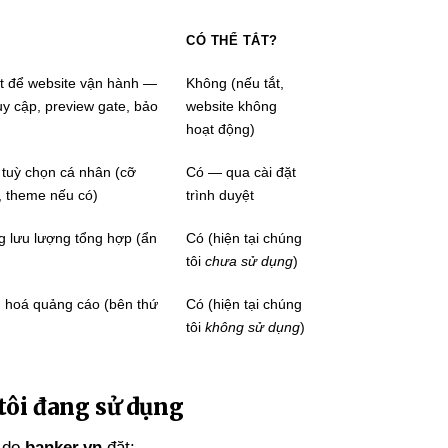
CÓ THỂ TẮT?
ết để website vận hành —
Không (nếu tắt,
uy cập, preview gate, bảo
website không
hoạt động)
 tuỳ chọn cá nhân (cỡ
Có — qua cài đặt
, theme nếu có)
trình duyệt
g lưu lượng tổng hợp (ẩn
Có (hiện tại chúng
tôi
chưa sử dụng
)
 hoá quảng cáo (bên thứ
Có (hiện tại chúng
tôi
không sử dụng
)
tôi đang sử dụng
 do
banker.vn
đặt: