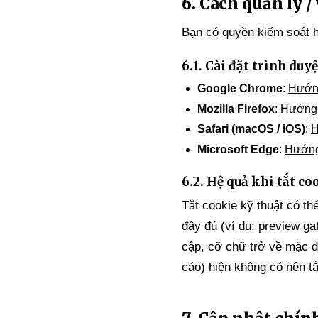
6. Cách quản lý /
Bạn có quyền kiểm soát h
6.1. Cài đặt trình duyệ
Google Chrome
:
Hướn
Mozilla Firefox
:
Hướng 
Safari (macOS / iOS)
:
H
Microsoft Edge
:
Hướng
6.2. Hệ quả khi tắt co
Tắt cookie kỹ thuật có t
đầy đủ (ví dụ: preview ga
cập, cỡ chữ trở về mặc đị
cáo) hiện không có nên t