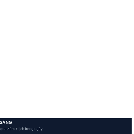
 SÁNG
 qua đêm + lịch trong ngày