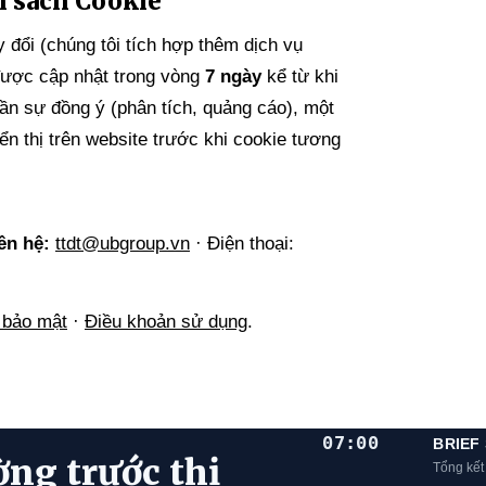
h sách Cookie
 đổi (chúng tôi tích hợp thêm dịch vụ
được cập nhật trong vòng
7 ngày
kể từ khi
cần sự đồng ý (phân tích, quảng cáo), một
n thị trên website trước khi cookie tương
ên hệ:
ttdt@ubgroup.vn
· Điện thoại:
 bảo mật
·
Điều khoản sử dụng
.
07:00
BRIEF
ờng trước thị
Tổng kết