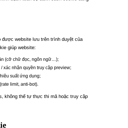
 được website lưu trên trình duyệt của
kie giúp website:
ân (cỡ chữ đọc, ngôn ngữ…);
 / xác nhận quyền truy cập preview;
hiệu suất ứng dụng;
te limit, anti-bot).
s, không thể tự thực thi mã hoặc truy cập
ie