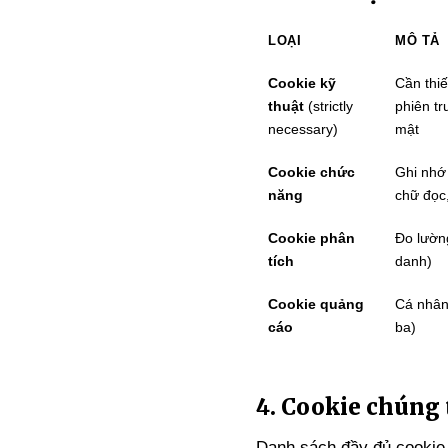
LOẠI
MÔ TẢ
Cookie kỹ
Cần thi
thuật
(strictly
phiên tr
necessary)
mật
Cookie chức
Ghi nhớ
năng
chữ đọc
Cookie phân
Đo lườn
tích
danh)
Cookie quảng
Cá nhân
cáo
ba)
4. Cookie chúng 
Danh sách đầy đủ cookie