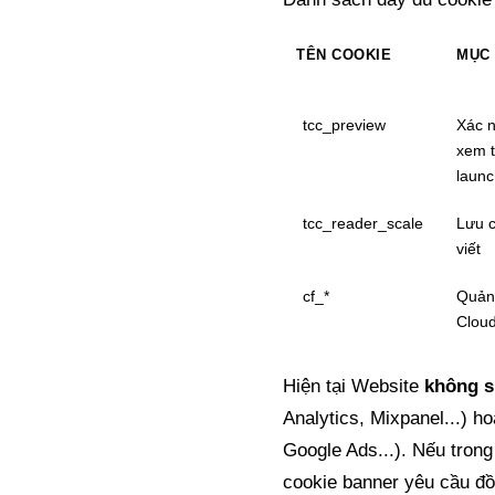
TÊN COOKIE
MỤC 
Xác 
tcc_preview
xem t
launc
Lưu c
tcc_reader_scale
viết
Quản
cf_*
Cloud
Hiện tại Website
không 
Analytics, Mixpanel...) h
Google Ads...). Nếu trong
cookie banner yêu cầu đ