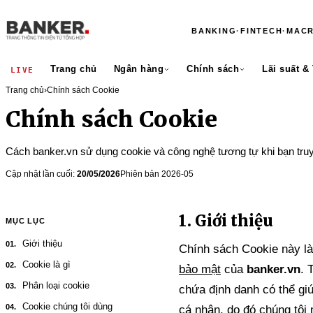
BANKING
·
FINTECH
·
MAC
Trang chủ
Ngân hàng
Chính sách
Lãi suất &
LIVE
Trang chủ
›
Chính sách Cookie
Chính sách Cookie
Cách banker.vn sử dụng cookie và công nghệ tương tự khi bạn truy
Cập nhật lần cuối:
20/05/2026
Phiên bản 2026-05
1. Giới thiệu
MỤC LỤC
Giới thiệu
Chính sách Cookie này là
Cookie là gì
bảo mật
của
banker.vn
. 
Phân loại cookie
chứa định danh có thể gi
Cookie chúng tôi dùng
cá nhân, do đó chúng tôi