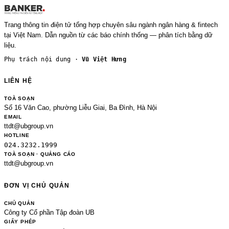
Trang thông tin điện tử tổng hợp chuyên sâu ngành ngân hàng & fintech
tại Việt Nam. Dẫn nguồn từ các báo chính thống — phân tích bằng dữ
liệu.
Phụ trách nội dung ·
Vũ Việt Hưng
LIÊN HỆ
TOÀ SOẠN
Số 16 Văn Cao, phường Liễu Giai, Ba Đình, Hà Nội
EMAIL
ttdt@ubgroup.vn
HOTLINE
024.3232.1999
TOÀ SOẠN · QUẢNG CÁO
ttdt@ubgroup.vn
ĐƠN VỊ CHỦ QUẢN
CHỦ QUẢN
Công ty Cổ phần Tập đoàn UB
GIẤY PHÉP