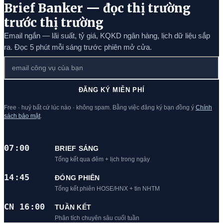
Brief Banker — đọc thị trường
trước thị trường
Email ngắn — lãi suất, tỷ giá, KQKD ngân hàng, lịch dữ liệu sắp
ra. Đọc 5 phút mỗi sáng trước phiên mở cửa.
ĐĂNG KÝ MIỄN PHÍ
Free · huỷ bất cứ lúc nào · không spam. Bằng việc đăng ký bạn đồng ý
Chính
sách bảo mật
.
07:00
BRIEF SÁNG
Tổng kết qua đêm + lịch trong ngày
14:45
ĐÓNG PHIÊN
Tổng kết phiên HOSE/HNX + tin NHTM
CN 16:00
TUẦN KẾT
Phân tích chuyên sâu cuối tuần