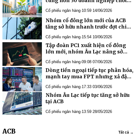
cùng hơn 30 doanh nghiệp chốt
quyền, cổ tức tiền mặt cao nhất
Cổ phiếu ngân hàng
·
10:59 14/06/2026
125%
Nhóm cổ đông lớn mới của ACB
tăng sở hữu nhanh trước đợt chia
cổ tức hơn 10.000 tỷ đồng
Cổ phiếu ngân hàng
·
15:54 10/06/2026
Tập đoàn PC1 xuất hiện cổ đông
lớn mới, nhóm Âu Lạc nâng sở
hữu tại ACB lên hơn 7%
Cổ phiếu ngân hàng
·
09:08 07/06/2026
Dòng tiền ngoại tiếp tục phân hóa,
mạnh tay mua FPT nhưng xả đậm
cổ phiếu ACB
Cổ phiếu ngân hàng
·
17:33 03/06/2026
Nhóm Âu Lạc tiếp tục tăng sở hữu
tại ACB
Cổ phiếu ngân hàng
·
13:59 28/05/2026
ACB
Tất cả →