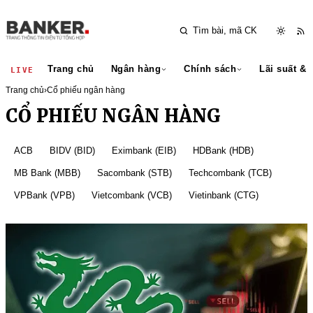
Trang chủ
Ngân hàng
Chính sách
Lãi suất & 
LIVE
Trang chủ
›
Cổ phiếu ngân hàng
CỔ PHIẾU NGÂN HÀNG
ACB
BIDV (BID)
Eximbank (EIB)
HDBank (HDB)
MB Bank (MBB)
Sacombank (STB)
Techcombank (TCB)
VPBank (VPB)
Vietcombank (VCB)
Vietinbank (CTG)