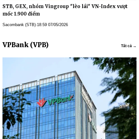
STB, GEX, nhóm Vingroup "lèo lái" VN-Index vượt
mốc 1.900 điểm
Sacombank (STB)
·
18:59 07/05/2026
VPBank (VPB)
Tất cả →