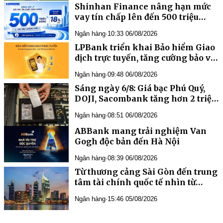
Shinhan Finance nâng hạn mức
vay tín chấp lên đến 500 triệu
đồng, đồng hành cùng khách
Ngân hàng
·
10:33 06/08/2026
hàng trong mọi kế hoạch tài
LPBank triển khai Bảo hiểm Giao
chính
dịch trực tuyến, tăng cường bảo vệ
tài chính khách hàng trước rủi ro
Ngân hàng
·
09:48 06/08/2026
lừa đảo số
Sáng ngày 6/8: Giá bạc Phú Quý,
DOJI, Sacombank tăng hơn 2 triệu
đồng/kg
Ngân hàng
·
08:51 06/08/2026
ABBank mang trải nghiệm Van
Gogh độc bản đến Hà Nội
Ngân hàng
·
08:39 06/08/2026
Từ thương cảng Sài Gòn đến trung
tâm tài chính quốc tế nhìn từ
Vietcombank Tower
Ngân hàng
·
15:46 05/08/2026