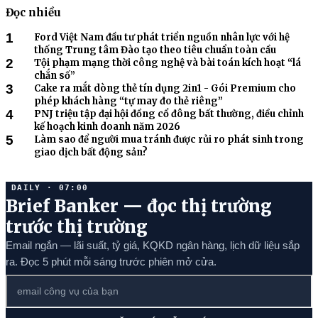
Đọc nhiều
1
Ford Việt Nam đầu tư phát triển nguồn nhân lực với hệ
thống Trung tâm Đào tạo theo tiêu chuẩn toàn cầu
2
Tội phạm mạng thời công nghệ và bài toán kích hoạt “lá
chắn số”
3
Cake ra mắt dòng thẻ tín dụng 2in1 - Gói Premium cho
phép khách hàng “tự may đo thẻ riêng”
4
PNJ triệu tập đại hội đồng cổ đông bất thường, điều chỉnh
kế hoạch kinh doanh năm 2026
5
Làm sao để người mua tránh được rủi ro phát sinh trong
giao dịch bất động sản?
DAILY · 07:00
Brief Banker — đọc thị trường
trước thị trường
Email ngắn — lãi suất, tỷ giá, KQKD ngân hàng, lịch dữ liệu sắp
ra. Đọc 5 phút mỗi sáng trước phiên mở cửa.