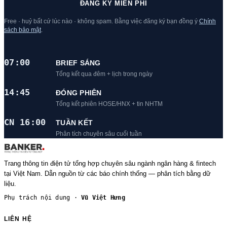
ĐĂNG KÝ MIỄN PHÍ
Free · huỷ bất cứ lúc nào · không spam. Bằng việc đăng ký bạn đồng ý
Chính
sách bảo mật
.
07:00
BRIEF SÁNG
Tổng kết qua đêm + lịch trong ngày
14:45
ĐÓNG PHIÊN
Tổng kết phiên HOSE/HNX + tin NHTM
CN 16:00
TUẦN KẾT
Phân tích chuyên sâu cuối tuần
Trang thông tin điện tử tổng hợp chuyên sâu ngành ngân hàng & fintech
tại Việt Nam. Dẫn nguồn từ các báo chính thống — phân tích bằng dữ
liệu.
Phụ trách nội dung ·
Vũ Việt Hưng
LIÊN HỆ