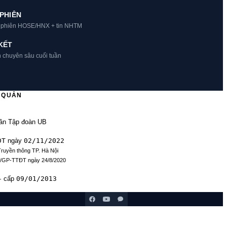
PHIÊN
t phiên HOSE/HNX + tin NHTM
KẾT
h chuyên sâu cuối tuần
Ủ QUẢN
ần Tập đoàn UB
ĐT
02/11/2022
ngày
Truyền thông TP. Hà Nội
9/GP-TTĐT ngày 24/8/2020
09/01/2013
· cấp