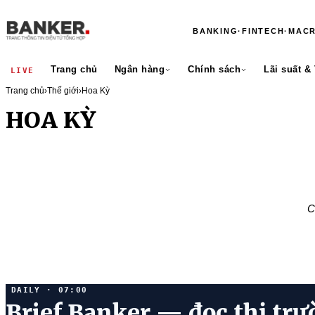
BANKING
·
FINTECH
·
MAC
Trang chủ
Ngân hàng
Chính sách
Lãi suất &
LIVE
Trang chủ
›
Thế giới
›
Hoa Kỳ
HOA KỲ
C
DAILY · 07:00
Brief Banker — đọc thị trư