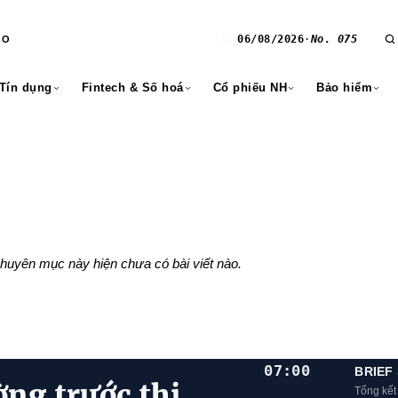
06/08/2026
·
No. 075
RO
T5
 Tín dụng
Fintech & Số hoá
Cổ phiếu NH
Bảo hiểm
huyên mục này hiện chưa có bài viết nào.
07:00
BRIEF
ờng trước thị
Tổng kết