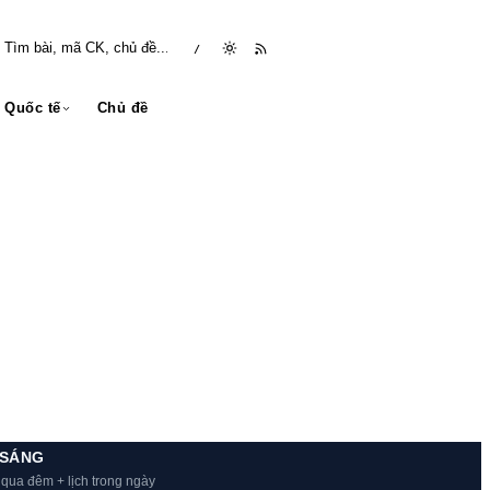
/
Quốc tế
Chủ đề
 SÁNG
 qua đêm + lịch trong ngày