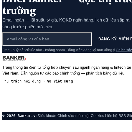
trường
Email ngắn — lãi suất, tỷ giá, KQKD ngân hàng, lịch dữ liệu sắp ra.
sáng trước phiên mở cửa.
ĐĂNG KÝ MIỄN 
Free · huỷ bất cứ lúc nào · không spam. Bằng việc đăng ký bạn đồng ý
Chính sác
Trang thông tin điện tử tổng hợp chuyên sâu ngành ngân hàng & fintech tại
Việt Nam. Dẫn nguồn từ các báo chính thống — phân tích bằng dữ liệu.
Phụ trách nội dung ·
Vũ Việt Hưng
© 2026 Banker.vn
Điều khoản
·
Chính sách bảo mật
·
Cookies
·
Liên hệ
·
RSS
·
Si