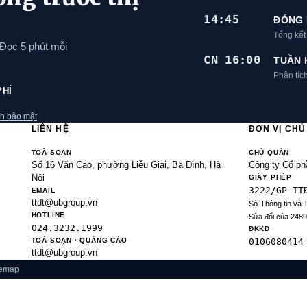
14:45
ĐÓNG 
Tổng kế
 Đọc 5 phút mỗi
CN 16:00
TUẦN 
Phân tíc
PHÍ
h bảo mật
.
LIÊN HỆ
ĐƠN VỊ CH
TOÀ SOẠN
CHỦ QUẢN
Số 16 Văn Cao, phường Liễu Giai, Ba Đình, Hà
Công ty Cổ ph
Nội
GIẤY PHÉP
3222/GP-TT
EMAIL
ttdt@ubgroup.vn
Sở Thông tin và 
HOTLINE
Sửa đổi của 248
024.3232.1999
ĐKKD
TOÀ SOẠN · QUẢNG CÁO
0106080414
ttdt@ubgroup.vn
temap