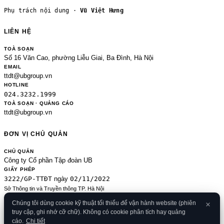
Phụ trách nội dung ·
Vũ Việt Hưng
LIÊN HỆ
TOÀ SOẠN
Số 16 Văn Cao, phường Liễu Giai, Ba Đình, Hà Nội
EMAIL
ttdt@ubgroup.vn
HOTLINE
024.3232.1999
TOÀ SOẠN · QUẢNG CÁO
ttdt@ubgroup.vn
ĐƠN VỊ CHỦ QUẢN
CHỦ QUẢN
Công ty Cổ phần Tập đoàn UB
GIẤY PHÉP
3222/GP-TTĐT
02/11/2022
ngày
Sở Thông tin và Truyền thông TP. Hà Nội
Sửa đổi của 2489/GP-TTĐT ngày 24/8/2020
Chúng tôi dùng cookie kỹ thuật tối thiểu để vận hành website (phiên
ĐKKD
truy cập, ghi nhớ cỡ chữ). Không có cookie phân tích hay quảng
0106080414
09/01/2013
· cấp
cáo.
Chi tiết