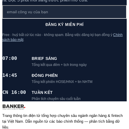
ĐĂNG KÝ MIỄN PHÍ
Free · huỷ bất cứ lúc nào · không spam. Bằng việc đăng ký bạn đồng ý
Chính
sách bảo mật
.
07:00
BRIEF SÁNG
Tổng kết qua đêm + lịch trong ngày
14:45
ĐÓNG PHIÊN
Tổng kết phiên HOSE/HNX + tin NHTM
CN 16:00
TUẦN KẾT
Phân tích chuyên sâu cuối tuần
Trang thông tin điện tử tổng hợp chuyên sâu ngành ngân hàng & fintech
tại Việt Nam. Dẫn nguồn từ các báo chính thống — phân tích bằng dữ
liệu.