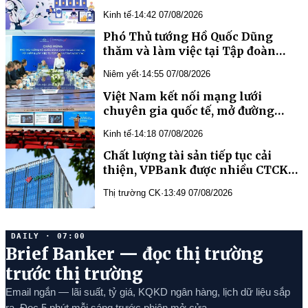
Kinh tế
·
14:42 07/08/2026
Phó Thủ tướng Hồ Quốc Dũng
thăm và làm việc tại Tập đoàn
Công nghệ CMC
Niêm yết
·
14:55 07/08/2026
Việt Nam kết nối mạng lưới
chuyên gia quốc tế, mở đường
phát triển y học bào thai và di
Kinh tế
·
14:18 07/08/2026
truyền học trước sinh
Chất lượng tài sản tiếp tục cải
thiện, VPBank được nhiều CTCK
đánh giá tích cực
Thị trường CK
·
13:49 07/08/2026
DAILY · 07:00
Brief Banker — đọc thị trường
trước thị trường
Email ngắn — lãi suất, tỷ giá, KQKD ngân hàng, lịch dữ liệu sắp
ra. Đọc 5 phút mỗi sáng trước phiên mở cửa.