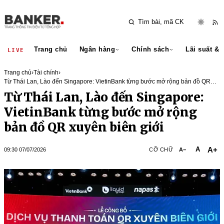
Trang chủ
Ngân hàng
Chính sách
Lãi suất & 
LIVE
Trang chủ
›
Tài chính
›
Từ Thái Lan, Lào đến Singapore: VietinBank từng bước mở rộng bản đồ QR
xuyên biên giới
Từ Thái Lan, Lào đến Singapore:
VietinBank từng bước mở rộng
bản đồ QR xuyên biên giới
A+
A
09:30 07/07/2026
CỠ CHỮ
A−