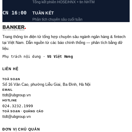
Tổng kết phiên HOSE/HNX + tin NHTM
CN 16:00
TUẦN KẾT
Phân tích chuyên sâu cuối tuần
Trang thông tin điện tử tổng hợp chuyên sâu ngành ngân hàng & fintech
tại Việt Nam. Dẫn nguồn từ các báo chính thống — phân tích bằng dữ
liệu.
Phụ trách nội dung ·
Vũ Việt Hưng
LIÊN HỆ
TOÀ SOẠN
Số 16 Văn Cao, phường Liễu Giai, Ba Đình, Hà Nội
EMAIL
ttdt@ubgroup.vn
HOTLINE
024.3232.1999
TOÀ SOẠN · QUẢNG CÁO
ttdt@ubgroup.vn
ĐƠN VỊ CHỦ QUẢN