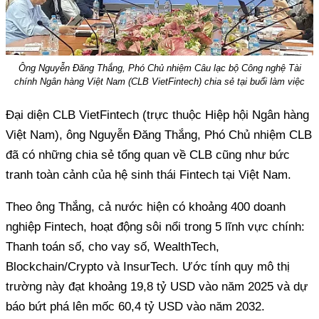
Ông Nguyễn Đăng Thắng, Phó Chủ nhiệm Câu lạc bộ Công nghệ Tài
chính Ngân hàng Việt Nam (CLB VietFintech) chia sẻ tại buổi làm việc
Đại diện CLB VietFintech (trực thuộc Hiệp hội Ngân hàng
Việt Nam), ông Nguyễn Đăng Thắng, Phó Chủ nhiệm CLB
đã có những chia sẻ tổng quan về CLB cũng như bức
tranh toàn cảnh của hệ sinh thái Fintech tại Việt Nam.
Theo ông Thắng, cả nước hiện có khoảng 400 doanh
nghiệp Fintech, hoạt động sôi nổi trong 5 lĩnh vực chính:
Thanh toán số, cho vay số, WealthTech,
Blockchain/Crypto và InsurTech. Ước tính quy mô thị
trường này đạt khoảng 19,8 tỷ USD vào năm 2025 và dự
báo bứt phá lên mốc 60,4 tỷ USD vào năm 2032.