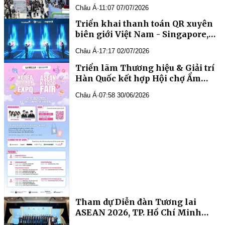
Hàn Quốc Kết hợp hội chợ ẩm thực
Châu Á
·
11:07 07/07/2026
ASEAN- Hàn Quốc 2026
Triển khai thanh toán QR xuyên
biên giới Việt Nam - Singapore,
thúc đẩy kết nối kinh tế số
Châu Á
·
17:17 02/07/2026
Triển lãm Thương hiệu & Giải trí
Hàn Quốc kết hợp Hội chợ Ẩm
thực ASEAN - Hàn Quốc 2026
Châu Á
·
07:58 30/06/2026
Tham dự Diễn đàn Tương lai
ASEAN 2026, TP. Hồ Chí Minh
thúc đẩy hợp tác địa phương trong