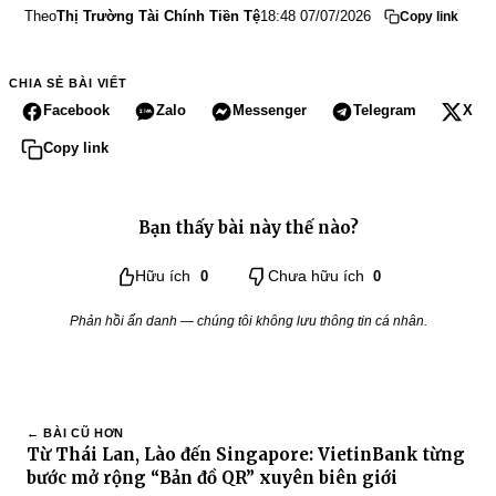
Theo
Thị Trường Tài Chính Tiền Tệ
18:48 07/07/2026
Copy link
CHIA SẺ BÀI VIẾT
Facebook
Zalo
Messenger
Telegram
X
Copy link
Bạn thấy bài này thế nào?
Hữu ích
0
Chưa hữu ích
0
Phản hồi ẩn danh — chúng tôi không lưu thông tin cá nhân.
← BÀI CŨ HƠN
Từ Thái Lan, Lào đến Singapore: VietinBank từng
bước mở rộng “Bản đồ QR” xuyên biên giới