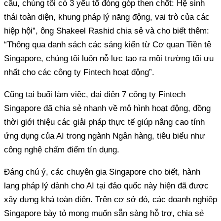
cầu, chúng tôi có 3 yếu tố đóng góp then chốt: Hệ sinh
thái toàn diện, khung pháp lý năng động, vai trò của các
hiệp hội”, ông Shakeel Rashid chia sẻ và cho biết thêm:
“Thông qua danh sách các sáng kiến từ Cơ quan Tiền tệ
Singapore, chúng tôi luôn nỗ lực tạo ra môi trường tối ưu
nhất cho các công ty Fintech hoạt động”.
Cũng tại buổi làm việc, đại diện 7 công ty Fintech
Singapore đã chia sẻ nhanh về mô hình hoạt động, đồng
thời giới thiệu các giải pháp thực tế giúp nâng cao tính
ứng dụng của AI trong ngành Ngân hàng, tiêu biểu như
công nghệ chấm điểm tín dụng.
Đáng chú ý, các chuyên gia Singapore cho biết, hành
lang pháp lý dành cho AI tại đảo quốc này hiện đã được
xây dựng khá toàn diện. Trên cơ sở đó, các doanh nghiệp
Singapore bày tỏ mong muốn sẵn sàng hỗ trợ, chia sẻ