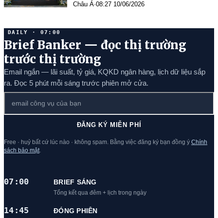
Châu Á
·
08:27 10/06/2026
khu vực
DAILY · 07:00
Brief Banker — đọc thị trường
trước thị trường
Email ngắn — lãi suất, tỷ giá, KQKD ngân hàng, lịch dữ liệu sắp
ra. Đọc 5 phút mỗi sáng trước phiên mở cửa.
ĐĂNG KÝ MIỄN PHÍ
Free · huỷ bất cứ lúc nào · không spam. Bằng việc đăng ký bạn đồng ý
Chính
sách bảo mật
.
07:00
BRIEF SÁNG
Tổng kết qua đêm + lịch trong ngày
14:45
ĐÓNG PHIÊN