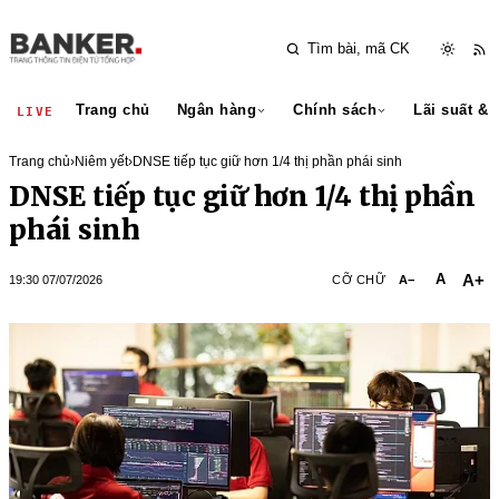
Trang chủ
Ngân hàng
Chính sách
Lãi suất & 
LIVE
Trang chủ
›
Niêm yết
›
DNSE tiếp tục giữ hơn 1/4 thị phần phái sinh
DNSE tiếp tục giữ hơn 1/4 thị phần
phái sinh
A+
A
19:30 07/07/2026
CỠ CHỮ
A−