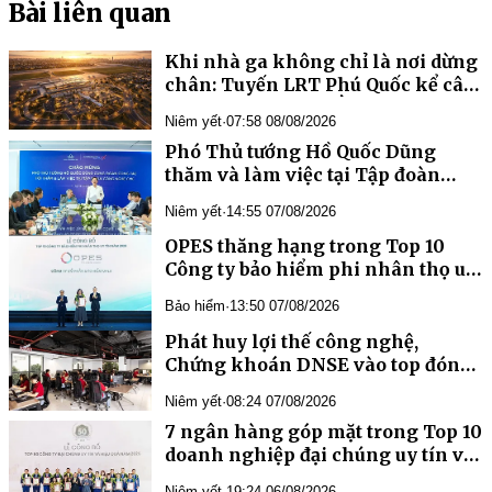
Bài liên quan
Khi nhà ga không chỉ là nơi dừng
chân: Tuyến LRT Phú Quốc kể câu
chuyện Việt Nam bằng kiến trúc
Niêm yết
·
07:58 08/08/2026
Phó Thủ tướng Hồ Quốc Dũng
thăm và làm việc tại Tập đoàn
Công nghệ CMC
Niêm yết
·
14:55 07/08/2026
OPES thăng hạng trong Top 10
Công ty bảo hiểm phi nhân thọ uy
tín Việt Nam 2026
Bảo hiểm
·
13:50 07/08/2026
Phát huy lợi thế công nghệ,
Chứng khoán DNSE vào top đóng
góp ngân sách nhà nước
Niêm yết
·
08:24 07/08/2026
7 ngân hàng góp mặt trong Top 10
doanh nghiệp đại chúng uy tín và
hiệu quả năm 2026
Niêm yết
·
19:24 06/08/2026