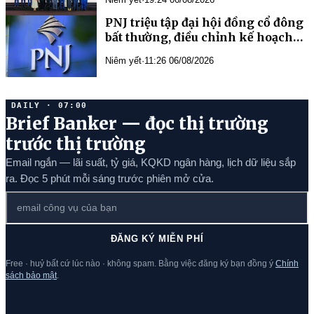
PNJ triệu tập đại hội đồng cổ đông
bất thường, điều chỉnh kế hoạch
kinh doanh năm 2026
Niêm yết
·
11:26 06/08/2026
DAILY · 07:00
Brief Banker — đọc thị trường
trước thị trường
Email ngắn — lãi suất, tỷ giá, KQKD ngân hàng, lịch dữ liệu sắp
ra. Đọc 5 phút mỗi sáng trước phiên mở cửa.
ĐĂNG KÝ MIỄN PHÍ
Free · huỷ bất cứ lúc nào · không spam. Bằng việc đăng ký bạn đồng ý
Chính
sách bảo mật
.