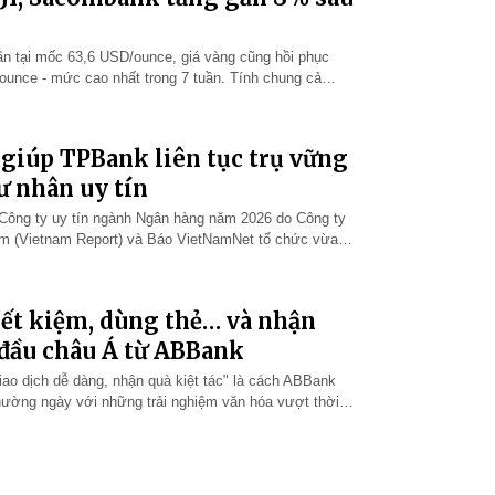
uần tại mốc 63,6 USD/ounce, giá vàng cũng hồi phục
ounce - mức cao nhất trong 7 tuần. Tính chung cả
 vàng, giá bạc tăng…
m (Vietnam Report) và Báo VietNamNet tổ chức vừa
Hà Nội. Vượt qua hệ th…
iết kiệm, dùng thẻ… và nhận
 đầu châu Á từ ABBank
iao dịch dễ dàng, nhận quà kiệt tác" là cách ABBank
 thường ngày với những trải nghiệm văn hóa vượt thời