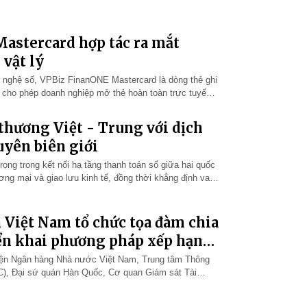
astercard hợp tác ra mắt
 vật lý
g nghệ số, VPBiz FinanONE Mastercard là dòng thẻ ghi
, cho phép doanh nghiệp mở thẻ hoàn toàn trực tuyến
ạt. Sản phẩm hướng…
thương Việt - Trung với dịch
uyên biên giới
ọng trong kết nối hạ tầng thanh toán số giữa hai quốc
ương mại và giao lưu kinh tế, đồng thời khẳng định vai
 triển hệ…
Việt Nam tổ chức tọa đàm chia
ển khai phương pháp xếp hạng
iện Ngân hàng Nhà nước Việt Nam, Trung tâm Thông
IC), Đại sứ quán Hàn Quốc, Cơ quan Giám sát Tài
tư vấn và chuyên gia trong…