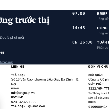
07:00
BRIEF
ờng trước thị
Tổng kết
14:45
ĐÓNG 
Tổng kế
 Đọc 5 phút mỗi
CN 16:00
TUẦN 
Phân tíc
PHÍ
h bảo mật
.
LIÊN HỆ
ĐƠN VỊ CH
TOÀ SOẠN
CHỦ QUẢN
Số 16 Văn Cao, phường Liễu Giai, Ba Đình, Hà
Công ty Cổ ph
Nội
GIẤY PHÉP
3222/GP-TT
EMAIL
ttdt@ubgroup.vn
Sở Thông tin và 
HOTLINE
Sửa đổi của 248
024.3232.1999
ĐKKD
TOÀ SOẠN · QUẢNG CÁO
0106080414