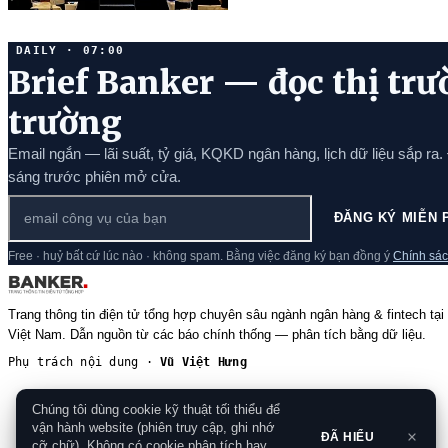
DAILY · 07:00
Brief Banker — đọc thị trư
trường
Email ngắn — lãi suất, tỷ giá, KQKD ngân hàng, lịch dữ liệu sắp ra.
sáng trước phiên mở cửa.
ĐĂNG KÝ MIỄN 
Free · huỷ bất cứ lúc nào · không spam. Bằng việc đăng ký bạn đồng ý
Chính sác
Trang thông tin điện tử tổng hợp chuyên sâu ngành ngân hàng & fintech tại
Việt Nam. Dẫn nguồn từ các báo chính thống — phân tích bằng dữ liệu.
Phụ trách nội dung ·
Vũ Việt Hưng
Chúng tôi dùng cookie kỹ thuật tối thiểu để
vận hành website (phiên truy cập, ghi nhớ
ĐÃ HIỂU
cỡ chữ). Không có cookie phân tích hay