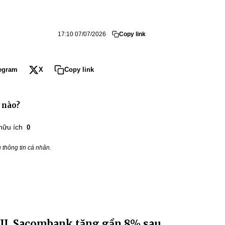
17:10 07/07/2026
Copy link
egram
X
Copy link
 nào?
hữu ích
0
thông tin cá nhân.
OJI, Sacombank tăng gần 8% sau