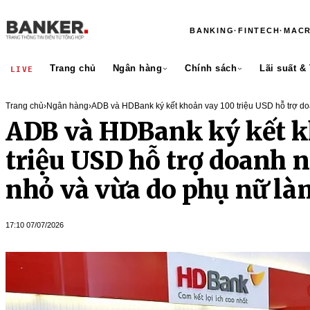
BANKING
·
FINTECH
·
MAC
Trang chủ
Ngân hàng
Chính sách
Lãi suất &
LIVE
Trang chủ
›
Ngân hàng
›
ADB và HDBank ký kết khoản vay 100 triệu USD hỗ trợ do
vừa do phụ nữ làm chủ
ADB và HDBank ký kết k
triệu USD hỗ trợ doanh n
nhỏ và vừa do phụ nữ là
17:10 07/07/2026