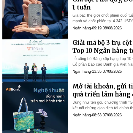
1 tuần
Giá bạc thế giới chốt phiên cuối t
mạnh và chốt phiên tại 4.342 USD/
tuần, vàng, bạc tăng từ 7-8%. Giá
Ngân hàng
·
09:19 08/08/2026
Cổ phần Báo cáo Đánh giá Việt Na
chính thức diễn ra chiều qua tại 
Ngân hàng
·
13:35 07/08/2026
Mở tài khoản, gửi t
quà triển lãm hàng
Đúng như tên gọi, chương trình "G
kết nối những giao dịch tài chính
gian dành cho khách hàng.
Ngân hàng
·
08:58 07/08/2026