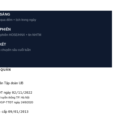
 SÁNG
 qua đêm + lịch trong ngày
PHIÊN
t phiên HOSE/HNX + tin NHTM
KẾT
h chuyên sâu cuối tuần
Ủ QUẢN
ần Tập đoàn UB
ĐT
02/11/2022
ngày
Truyền thông TP. Hà Nội
9/GP-TTĐT ngày 24/8/2020
09/01/2013
· cấp