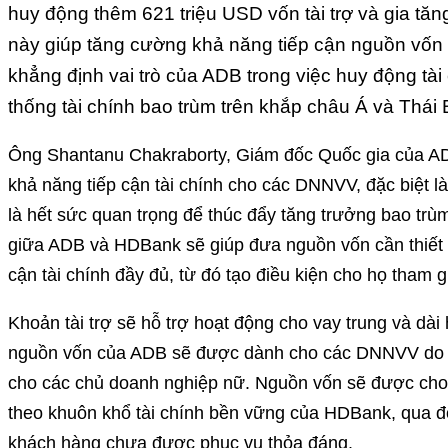
huy động thêm 621 triệu USD vốn tài trợ và gia tă
này giúp tăng cường khả năng tiếp cận nguồn vốn
khẳng định vai trò của ADB trong việc huy động tà
thống tài chính bao trùm trên khắp châu Á và Thá
Ông Shantanu Chakraborty, Giám đốc Quốc gia của ADB
khả năng tiếp cận tài chính cho các DNNVV, đặc biệt l
là hết sức quan trọng để thúc đẩy tăng trưởng bao trù
giữa ADB và HDBank sẽ giúp đưa nguồn vốn cần thiết
cận tài chính đầy đủ, từ đó tạo điều kiện cho họ tham g
Khoản tài trợ sẽ hỗ trợ hoạt động cho vay trung và dà
nguồn vốn của ADB sẽ được dành cho các DNNVV do 
cho các chủ doanh nghiệp nữ. Nguồn vốn sẽ được cho 
theo khuôn khổ tài chính bền vững của HDBank, qua đ
khách hàng chưa được phục vụ thỏa đáng.