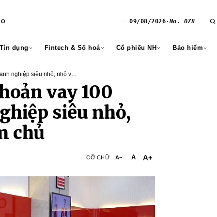
09/08/2026
·
No. 078
RO
CN
 Tín dụng
Fintech & Số hoá
Cổ phiếu NH
Bảo hiểm
anh nghiệp siêu nhỏ, nhỏ và
hoản vay 100
ghiệp siêu nhỏ,
m chủ
A+
A
CỠ CHỮ
A−