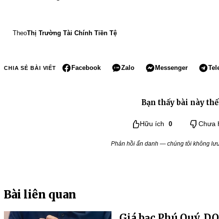
Theo
Thị Trường Tài Chính Tiền Tệ
Facebook
Zalo
Messenger
Tel
CHIA SẺ BÀI VIẾT
Bạn thấy bài này thế
Hữu ích
0
Chưa 
Phản hồi ẩn danh — chúng tôi không lưu 
Bài liên quan
Giá bạc Phú Quý, D