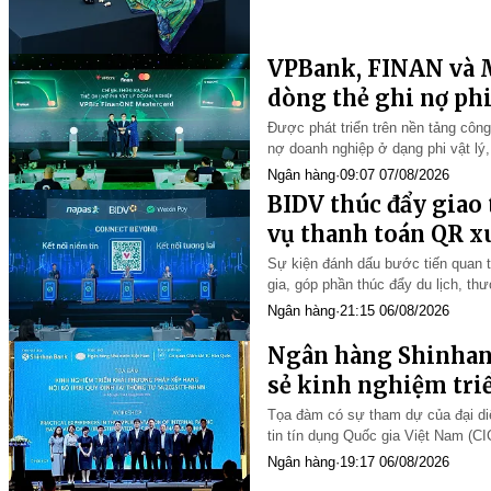
VPBank, FINAN và M
dòng thẻ ghi nợ phi
Được phát triển trên nền tảng côn
nợ doanh nghiệp ở dạng phi vật lý
và sử dụng ngay sau khi kích ho
Ngân hàng
·
09:07 07/08/2026
BIDV thúc đẩy giao 
vụ thanh toán QR x
Sự kiện đánh dấu bước tiến quan tr
gia, góp phần thúc đẩy du lịch, th
trò tiên phong của BIDV trong phát
Ngân hàng
·
21:15 06/08/2026
Ngân hàng Shinhan 
sẻ kinh nghiệm tri
nội bộ IRB
Tọa đàm có sự tham dự của đại d
tin tín dụng Quốc gia Việt Nam (C
chính Hàn Quốc cùng các tổ chức 
Ngân hàng
·
19:17 06/08/2026