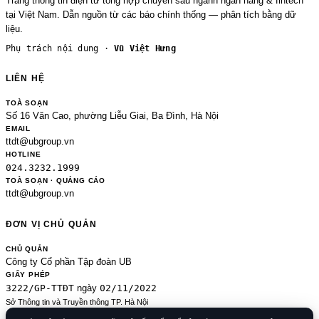
Trang thông tin điện tử tổng hợp chuyên sâu ngành ngân hàng & fintech
tại Việt Nam. Dẫn nguồn từ các báo chính thống — phân tích bằng dữ
liệu.
Phụ trách nội dung ·
Vũ Việt Hưng
LIÊN HỆ
TOÀ SOẠN
Số 16 Văn Cao, phường Liễu Giai, Ba Đình, Hà Nội
EMAIL
ttdt@ubgroup.vn
HOTLINE
024.3232.1999
TOÀ SOẠN · QUẢNG CÁO
ttdt@ubgroup.vn
ĐƠN VỊ CHỦ QUẢN
CHỦ QUẢN
Công ty Cổ phần Tập đoàn UB
GIẤY PHÉP
3222/GP-TTĐT
02/11/2022
ngày
Sở Thông tin và Truyền thông TP. Hà Nội
Sửa đổi của 2489/GP-TTĐT ngày 24/8/2020