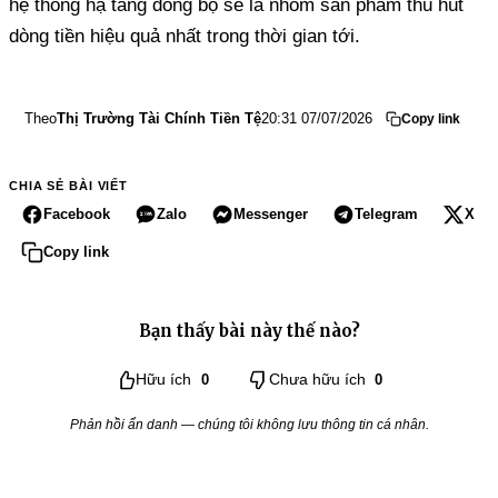
hệ thống hạ tầng đồng bộ sẽ là nhóm sản phẩm thu hút
dòng tiền hiệu quả nhất trong thời gian tới.
Theo
Thị Trường Tài Chính Tiền Tệ
20:31 07/07/2026
Copy link
CHIA SẺ BÀI VIẾT
Facebook
Zalo
Messenger
Telegram
X
Copy link
Bạn thấy bài này thế nào?
Hữu ích
0
Chưa hữu ích
0
Phản hồi ẩn danh — chúng tôi không lưu thông tin cá nhân.