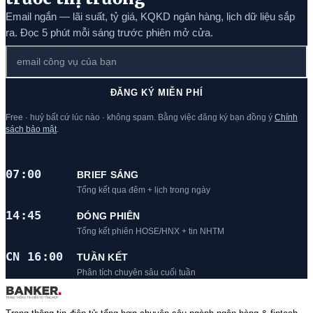
Email ngắn — lãi suất, tỷ giá, KQKD ngân hàng, lịch dữ liệu sắp
ra. Đọc 5 phút mỗi sáng trước phiên mở cửa.
ĐĂNG KÝ MIỄN PHÍ
Free · huỷ bất cứ lúc nào · không spam. Bằng việc đăng ký bạn đồng ý
Chính
sách bảo mật
.
07:00
BRIEF SÁNG
Tổng kết qua đêm + lịch trong ngày
14:45
ĐÓNG PHIÊN
Tổng kết phiên HOSE/HNX + tin NHTM
CN 16:00
TUẦN KẾT
Phân tích chuyên sâu cuối tuần