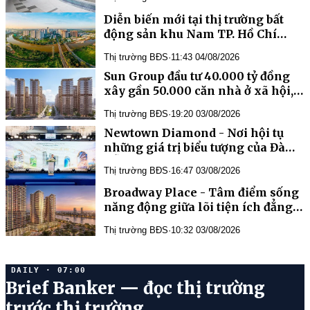
Diễn biến mới tại thị trường bất
động sản khu Nam TP. Hồ Chí
Minh
Thị trường BĐS
·
11:43 04/08/2026
Sun Group đầu tư 40.000 tỷ đồng
xây gần 50.000 căn nhà ở xã hội,
nhà ở cho thuê "tiêu chuẩn
Thị trường BĐS
·
19:20 03/08/2026
Singapore" tại Phú Quốc
Newtown Diamond - Nơi hội tụ
những giá trị biểu tượng của Đà
Nẵng
Thị trường BĐS
·
16:47 03/08/2026
Broadway Place - Tâm điểm sống
năng động giữa lõi tiện ích đẳng
cấp của Capital Square
Thị trường BĐS
·
10:32 03/08/2026
DAILY · 07:00
Brief Banker — đọc thị trường
trước thị trường