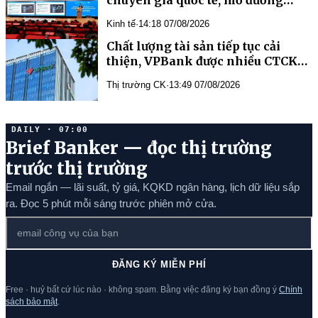
phát triển y học bào thai và di
Kinh tế
·
14:18 07/08/2026
truyền học trước sinh
Chất lượng tài sản tiếp tục cải
thiện, VPBank được nhiều CTCK
đánh giá tích cực
Thị trường CK
·
13:49 07/08/2026
DAILY · 07:00
Brief Banker — đọc thị trường
trước thị trường
Email ngắn — lãi suất, tỷ giá, KQKD ngân hàng, lịch dữ liệu sắp
ra. Đọc 5 phút mỗi sáng trước phiên mở cửa.
ĐĂNG KÝ MIỄN PHÍ
Free · huỷ bất cứ lúc nào · không spam. Bằng việc đăng ký bạn đồng ý
Chính
sách bảo mật
.