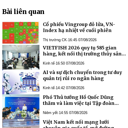
Bài liên quan
Cổ phiếu Vingroup đỏ lửa, VN-
Index hạ nhiệt về cuối phiên
Thị trường CK
·
16:45 07/08/2026
VIETFISH 2026 quy tụ 585 gian
hàng, kết nối thị trường thủy sản
toàn cầu
Kinh tế
·
16:50 07/08/2026
AI và sự dịch chuyển trong tư duy
quản trị rủi ro ngân hàng
Kinh tế
·
14:42 07/08/2026
Phó Thủ tướng Hồ Quốc Dũng
thăm và làm việc tại Tập đoàn
Công nghệ CMC
Niêm yết
·
14:55 07/08/2026
Việt Nam kết nối mạng lưới
chuyên gia quốc tế, mở đường