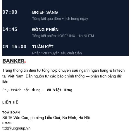
07:00
BRIEF SÁNG
Tổng kết qua đêm + lịch trong ngày
14:45
ĐÓNG PHIÊN
Tổng kết phiên HOSE/HNX + tin NHTM
CN 16:00
TUẦN KẾT
Phân tích chuyên sâu cuối tuần
Trang thông tin điện tử tổng hợp chuyên sâu ngành ngân hàng & fintech
tại Việt Nam. Dẫn nguồn từ các báo chính thống — phân tích bằng dữ
liệu.
Phụ trách nội dung ·
Vũ Việt Hưng
LIÊN HỆ
TOÀ SOẠN
Số 16 Văn Cao, phường Liễu Giai, Ba Đình, Hà Nội
EMAIL
ttdt@ubgroup.vn