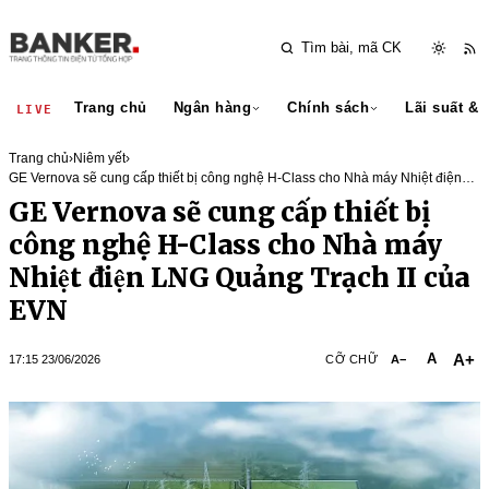
Trang chủ
Ngân hàng
Chính sách
Lãi suất & 
LIVE
Trang chủ
›
Niêm yết
›
GE Vernova sẽ cung cấp thiết bị công nghệ H-Class cho Nhà máy Nhiệt điện
LNG Quảng Trạch II của EVN
GE Vernova sẽ cung cấp thiết bị
công nghệ H-Class cho Nhà máy
Nhiệt điện LNG Quảng Trạch II của
EVN
A+
A
17:15 23/06/2026
CỠ CHỮ
A−