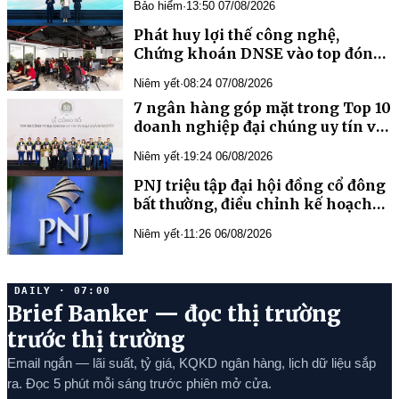
Bảo hiểm
·
13:50 07/08/2026
Phát huy lợi thế công nghệ,
Chứng khoán DNSE vào top đóng
góp ngân sách nhà nước
Niêm yết
·
08:24 07/08/2026
7 ngân hàng góp mặt trong Top 10
doanh nghiệp đại chúng uy tín và
hiệu quả năm 2026
Niêm yết
·
19:24 06/08/2026
PNJ triệu tập đại hội đồng cổ đông
bất thường, điều chỉnh kế hoạch
kinh doanh năm 2026
Niêm yết
·
11:26 06/08/2026
DAILY · 07:00
Brief Banker — đọc thị trường
trước thị trường
Email ngắn — lãi suất, tỷ giá, KQKD ngân hàng, lịch dữ liệu sắp
ra. Đọc 5 phút mỗi sáng trước phiên mở cửa.