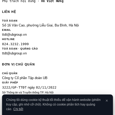
Phụ trách nội dung ·
Vũ Việt Hưng
LIÊN HỆ
TOÀ SOẠN
Số 16 Văn Cao, phường Liễu Giai, Ba Đình, Hà Nội
EMAIL
ttdt@ubgroup.vn
HOTLINE
024.3232.1999
TOÀ SOẠN · QUẢNG CÁO
ttdt@ubgroup.vn
ĐƠN VỊ CHỦ QUẢN
CHỦ QUẢN
Công ty Cổ phần Tập đoàn UB
GIẤY PHÉP
3222/GP-TTĐT
02/11/2022
ngày
Sở Thông tin và Truyền thông TP. Hà Nội
Sửa đổi của 2489/GP-TTĐT ngày 24/8/2020
Chúng tôi dùng cookie kỹ thuật tối thiểu để vận hành website (phiên
ĐKKD
truy cập, ghi nhớ cỡ chữ). Không có cookie phân tích hay quảng
0106080414
09/01/2013
· cấp
cáo.
Chi tiết
© 2026 Banker.vn