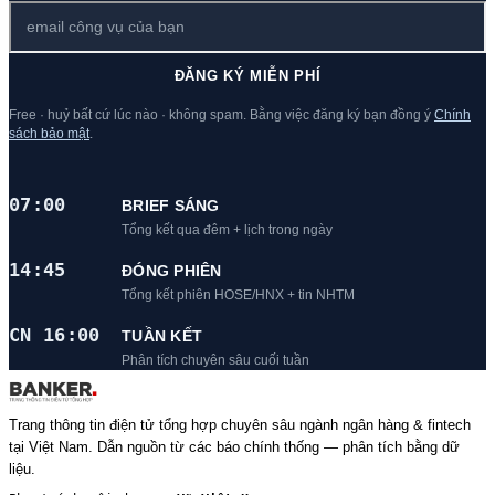
ĐĂNG KÝ MIỄN PHÍ
Free · huỷ bất cứ lúc nào · không spam. Bằng việc đăng ký bạn đồng ý
Chính
sách bảo mật
.
07:00
BRIEF SÁNG
Tổng kết qua đêm + lịch trong ngày
14:45
ĐÓNG PHIÊN
Tổng kết phiên HOSE/HNX + tin NHTM
CN 16:00
TUẦN KẾT
Phân tích chuyên sâu cuối tuần
Trang thông tin điện tử tổng hợp chuyên sâu ngành ngân hàng & fintech
tại Việt Nam. Dẫn nguồn từ các báo chính thống — phân tích bằng dữ
liệu.