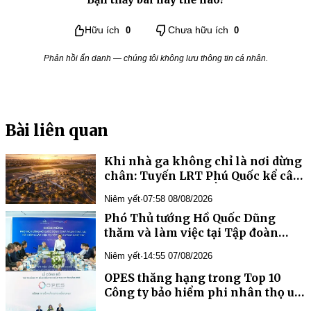
Hữu ích
0
Chưa hữu ích
0
Phản hồi ẩn danh — chúng tôi không lưu thông tin cá nhân.
Bài liên quan
Khi nhà ga không chỉ là nơi dừng
chân: Tuyến LRT Phú Quốc kể câu
chuyện Việt Nam bằng kiến trúc
Niêm yết
·
07:58 08/08/2026
Phó Thủ tướng Hồ Quốc Dũng
thăm và làm việc tại Tập đoàn
Công nghệ CMC
Niêm yết
·
14:55 07/08/2026
OPES thăng hạng trong Top 10
Công ty bảo hiểm phi nhân thọ uy
tín Việt Nam 2026