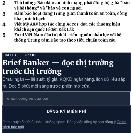
2
Thủ tướng: Bảo đảm an ninh mạng phải đồng bộ giữa "bảo
vệ hệ thống" và "bảo vệ con người
3
Đảm bảo hoạt động trung gian thanh toán an toàn, công
khai, minh bạch
4
Việt Mỹ A&V hợp tác cùng Accor, đưa các thương hiệu
khách sạn quốc tế đến Đắk Lắk
5
Ford Việt Nam đầu tư phát triển nguồn nhân lực với hệ
thống Trung tâm Đào tạo theo tiêu chuẩn toàn cầu
DAILY · 07:00
Brief Banker — đọc thị trường
trước thị trường
Email ngắn — lãi suất, tỷ giá, KQKD ngân hàng, lịch dữ liệu sắp
ra. Đọc 5 phút mỗi sáng trước phiên mở cửa.
ĐĂNG KÝ MIỄN PHÍ
Free · huỷ bất cứ lúc nào · không spam. Bằng việc đăng ký bạn đồng ý
Chính
sách bảo mật
.