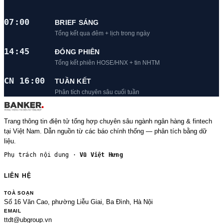
07:00
BRIEF SÁNG
Tổng kết qua đêm + lịch trong ngày
14:45
ĐÓNG PHIÊN
Tổng kết phiên HOSE/HNX + tin NHTM
CN 16:00
TUẦN KẾT
Phân tích chuyên sâu cuối tuần
Trang thông tin điện tử tổng hợp chuyên sâu ngành ngân hàng & fintech
tại Việt Nam. Dẫn nguồn từ các báo chính thống — phân tích bằng dữ
liệu.
Phụ trách nội dung ·
Vũ Việt Hưng
LIÊN HỆ
TOÀ SOẠN
Số 16 Văn Cao, phường Liễu Giai, Ba Đình, Hà Nội
EMAIL
ttdt@ubgroup.vn