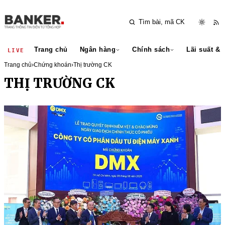
Trang chủ
Ngân hàng
Chính sách
Lãi suất & 
LIVE
Trang chủ
›
Chứng khoán
›
Thị trường CK
THỊ TRƯỜNG CK