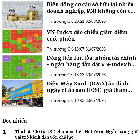
Biến động cơ cấu sở hữu tại nhiều
doanh nghiệp, PNJ không còn cổ
đông lớn nước ngoài
Thị trường CK
·
20:21 02/08/2026
VN-Index đảo chiều giảm điểm
cuối phiên
Thị trường CK
·
18:07 31/07/2026
Dòng tiền lan tỏa, nhóm tài chính
- ngân hàng dẫn dắt VN-Index bật
tăng 40 điểm
Thị trường CK
·
18:23 30/07/2026
Điện Máy Xanh (DMX) ấn định
ngày chào sàn HOSE, giá tham
chiếu 80.000 đồng/cổ phiếu
Thị trường CK
·
10:43 30/07/2026
Đọc nhiều
1
Thu hút 700 tỷ USD cho mục tiêu Net Zero: Ngân hàng giữ
vai trò kênh dẫn vốn chủ lực