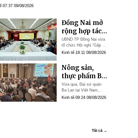
ế
·
07:37 09/08/2026
Đồng Nai mở
rộng hợp tác
với doanh
UBND TP Đồng Nai vừa
tổ chức Hội nghị “Gặp gỡ
nghiệp Đức
giữa UBND TP Đồng Nai
Kinh tế
·
18:11 08/08/2026
trong giai
với Đoàn công tác Cục
đoạn mới
Đầu tư nước ngoài - Bộ
Nông sản,
Tài chính và Hiệp hội
Doanh nghiệp Đức tại
thực phẩm Ba
Việt Nam (GBA)”, do ông
Lan đẩy mạnh
Vừa qua, Đại sứ quán
Nguyễn Kim Long, Ủy
Ba Lan tại Việt Nam,
hiện diện tại
viên Ban Thường vụ T…
Trung tâm Xúc tiến –
Kinh tế
·
09:24 08/08/2026
Việt Nam qua
Phòng Thương mại Ba
chương trình
Lan, cùng đoàn doanh
nghiệp Ba Lan đã tổ
“Taste
chức buổi giao lưu trực
Europe”
tiếp với các doanh
Tất cả →
nghiệp Việt Nam, nhằm
cập nhật thông tin chiến