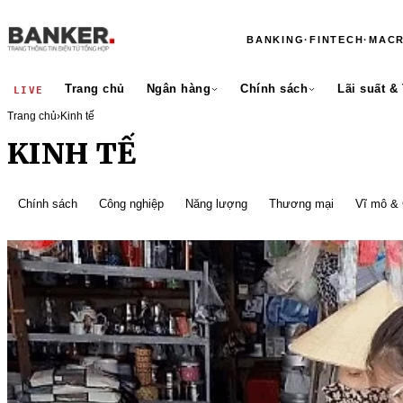
BANKING
·
FINTECH
·
MAC
Trang chủ
Ngân hàng
Chính sách
Lãi suất &
LIVE
Trang chủ
›
Kinh tế
KINH TẾ
Chính sách
Công nghiệp
Năng lượng
Thương mại
Vĩ mô & 