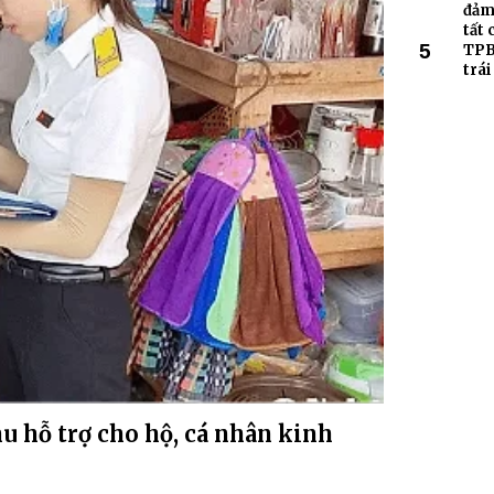
đảm 
tất
5
TPB
trái
u hỗ trợ cho hộ, cá nhân kinh