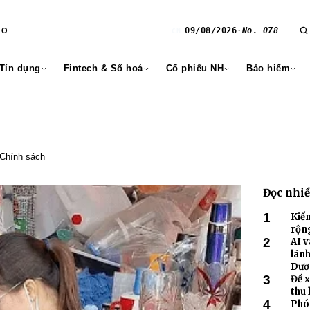
09/08/2026
·
No. 078
RO
CN
 Tín dụng
Fintech & Số hoá
Cổ phiếu NH
Bảo hiểm
Chính sách
Đọc nhi
1
Kiểm
rộn
2
lãnh
3
Đề 
thu 
4
Phó