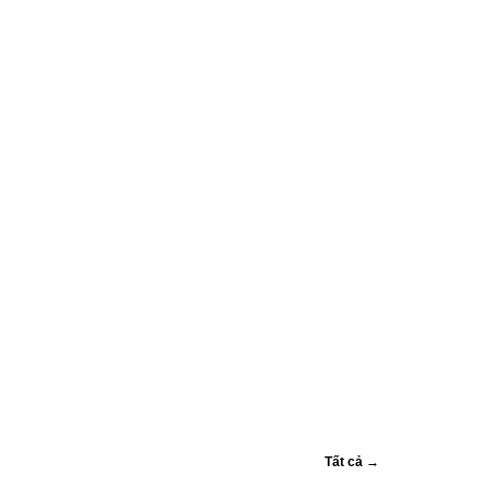
dịch “…
Tất cả →