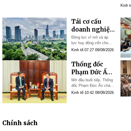
Kinh t
Tái cơ cấu
doanh nghiệp
Nhà nước:
Động lực vĩ mô và áp
lực huy động vốn cho
Điểm nhấn
các mục tiêu chiến lược
Kinh tế
·
07:27 09/08/2026
pháp lý quan
trọng và kỳ
Thống đốc
vọng đột phá
Phạm Đức Ấn
giai đoạn
tiếp Đại sứ
Mở đầu buổi tiếp, Thống
2026 – 2030
đốc Phạm Đức Ấn chào
Đặc mệnh
mừng Đại sứ Tshering
Kinh tế
·
10:42 08/08/2026
toàn quyền
Wangchuk Sherpa cùng
Cộng hòa Ấn
Đoàn công tác Đại sứ
quán Ấn Độ đến thăm và
Độ tại Việt
làm việc với NHNN; đồng
Nam
thời chúc mừng Đại sứ
Chính sách
trên cương vị mới là Đại
sứ Đặc mệnh toàn q…