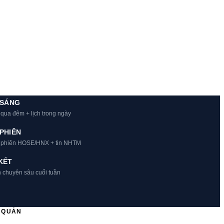
 SÁNG
 qua đêm + lịch trong ngày
PHIÊN
t phiên HOSE/HNX + tin NHTM
KẾT
h chuyên sâu cuối tuần
Ủ QUẢN