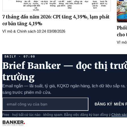
7 tháng đầu năm 2026: CPI tăng 4,39%, lạm phát
cơ bản tăng 4,19%
Phối
Vĩ mô & Chính sách
·
10:24 03/08/2026
cho 
Vĩ mô
DAILY · 07:00
Brief Banker — đọc thị trư
trường
Email ngắn — lãi suất, tỷ giá, KQKD ngân hàng, lịch dữ liệu sắp ra.
sáng trước phiên mở cửa.
ĐĂNG KÝ MIỄN 
Free · huỷ bất cứ lúc nào · không spam. Bằng việc đăng ký bạn đồng ý
Chính sác