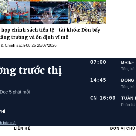
 hợp chính sách tiền tệ - tài khóa: Đòn bẩy
tăng trưởng và ổn định vĩ mô
 & Chính sách
·
08:26 25/07/2026
07:00
BRIEF
ờng trước thị
Tổng kết
14:45
ĐÓNG 
Tổng kế
 Đọc 5 phút mỗi
CN 16:00
TUẦN 
Phân tíc
PHÍ
h bảo mật
.
LIÊN HỆ
ĐƠN VỊ CH