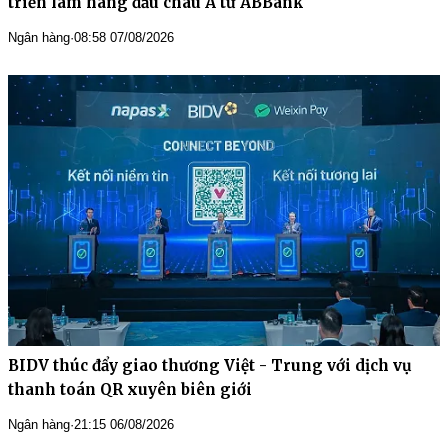
triển lãm hàng đầu châu Á từ ABBank
Ngân hàng
·
08:58 07/08/2026
BIDV thúc đẩy giao thương Việt - Trung với dịch vụ
thanh toán QR xuyên biên giới
Ngân hàng
·
21:15 06/08/2026