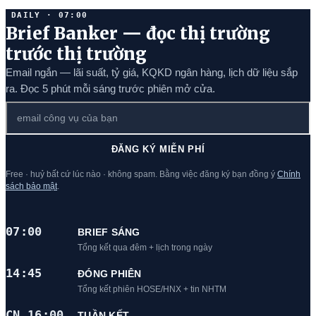
DAILY · 07:00
Brief Banker — đọc thị trường
trước thị trường
Email ngắn — lãi suất, tỷ giá, KQKD ngân hàng, lịch dữ liệu sắp
ra. Đọc 5 phút mỗi sáng trước phiên mở cửa.
ĐĂNG KÝ MIỄN PHÍ
Free · huỷ bất cứ lúc nào · không spam. Bằng việc đăng ký bạn đồng ý
Chính
sách bảo mật
.
07:00
BRIEF SÁNG
Tổng kết qua đêm + lịch trong ngày
14:45
ĐÓNG PHIÊN
Tổng kết phiên HOSE/HNX + tin NHTM
CN 16:00
TUẦN KẾT