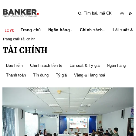
Trang chủ
Ngân hàng
Chính sách
Lãi suất & 
LIVE
Trang chủ
›
Tài chính
TÀI CHÍNH
Bảo hiểm
Chính sách tiền tệ
Lãi suất & Tỷ giá
Ngân hàng
Thanh toán
Tín dụng
Tỷ giá
Vàng & Hàng hoá