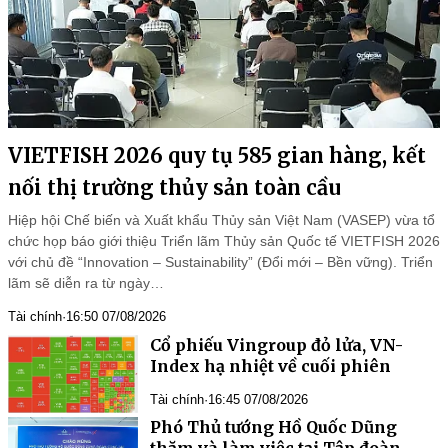
VIETFISH 2026 quy tụ 585 gian hàng, kết
nối thị trường thủy sản toàn cầu
Hiệp hội Chế biến và Xuất khẩu Thủy sản Việt Nam (VASEP) vừa tổ
chức họp báo giới thiệu Triển lãm Thủy sản Quốc tế VIETFISH 2026
với chủ đề “Innovation – Sustainability” (Đổi mới – Bền vững). Triển
lãm sẽ diễn ra từ ngày…
Tài chính
·
16:50 07/08/2026
Cổ phiếu Vingroup đỏ lửa, VN-
Index hạ nhiệt về cuối phiên
Tài chính
·
16:45 07/08/2026
Phó Thủ tướng Hồ Quốc Dũng
thăm và làm việc tại Tập đoàn