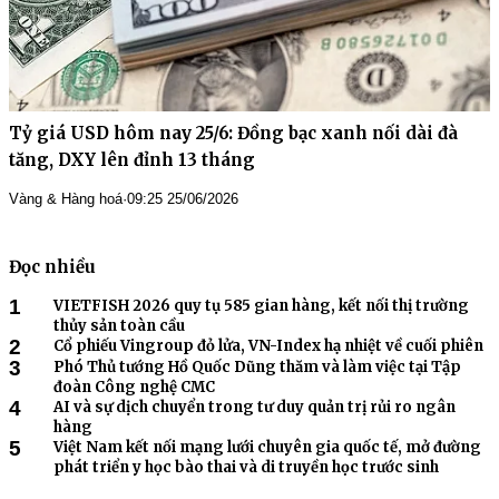
Tỷ giá USD hôm nay 25/6: Đồng bạc xanh nối dài đà
tăng, DXY lên đỉnh 13 tháng
Vàng & Hàng hoá
·
09:25 25/06/2026
Đọc nhiều
1
VIETFISH 2026 quy tụ 585 gian hàng, kết nối thị trường
thủy sản toàn cầu
2
Cổ phiếu Vingroup đỏ lửa, VN-Index hạ nhiệt về cuối phiên
3
Phó Thủ tướng Hồ Quốc Dũng thăm và làm việc tại Tập
đoàn Công nghệ CMC
4
AI và sự dịch chuyển trong tư duy quản trị rủi ro ngân
hàng
5
Việt Nam kết nối mạng lưới chuyên gia quốc tế, mở đường
phát triển y học bào thai và di truyền học trước sinh