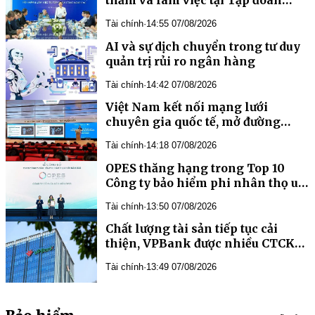
Công nghệ CMC
Tài chính
·
14:55 07/08/2026
AI và sự dịch chuyển trong tư duy
quản trị rủi ro ngân hàng
Tài chính
·
14:42 07/08/2026
Việt Nam kết nối mạng lưới
chuyên gia quốc tế, mở đường
phát triển y học bào thai và di
Tài chính
·
14:18 07/08/2026
truyền học trước sinh
OPES thăng hạng trong Top 10
Công ty bảo hiểm phi nhân thọ uy
tín Việt Nam 2026
Tài chính
·
13:50 07/08/2026
Chất lượng tài sản tiếp tục cải
thiện, VPBank được nhiều CTCK
đánh giá tích cực
Tài chính
·
13:49 07/08/2026