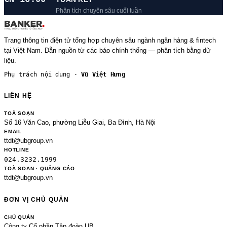
Phân tích chuyên sâu cuối tuần
Trang thông tin điện tử tổng hợp chuyên sâu ngành ngân hàng & fintech
tại Việt Nam. Dẫn nguồn từ các báo chính thống — phân tích bằng dữ
liệu.
Phụ trách nội dung ·
Vũ Việt Hưng
LIÊN HỆ
TOÀ SOẠN
Số 16 Văn Cao, phường Liễu Giai, Ba Đình, Hà Nội
EMAIL
ttdt@ubgroup.vn
HOTLINE
024.3232.1999
TOÀ SOẠN · QUẢNG CÁO
ttdt@ubgroup.vn
ĐƠN VỊ CHỦ QUẢN
CHỦ QUẢN
Công ty Cổ phần Tập đoàn UB