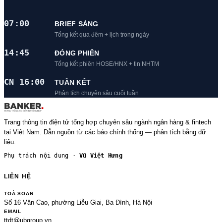
07:00
BRIEF SÁNG
Tổng kết qua đêm + lịch trong ngày
14:45
ĐÓNG PHIÊN
Tổng kết phiên HOSE/HNX + tin NHTM
CN 16:00
TUẦN KẾT
Phân tích chuyên sâu cuối tuần
Trang thông tin điện tử tổng hợp chuyên sâu ngành ngân hàng & fintech
tại Việt Nam. Dẫn nguồn từ các báo chính thống — phân tích bằng dữ
liệu.
Phụ trách nội dung ·
Vũ Việt Hưng
LIÊN HỆ
TOÀ SOẠN
Số 16 Văn Cao, phường Liễu Giai, Ba Đình, Hà Nội
EMAIL
ttdt@ubgroup.vn