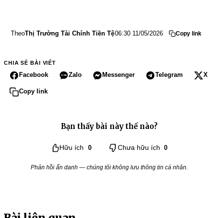
Theo
Thị Trường Tài Chính Tiền Tệ
06:30 11/05/2026
Copy link
CHIA SẺ BÀI VIẾT
Facebook
Zalo
Messenger
Telegram
X
Copy link
Bạn thấy bài này thế nào?
Hữu ích
0
Chưa hữu ích
0
Phản hồi ẩn danh — chúng tôi không lưu thông tin cá nhân.
Bài liên quan