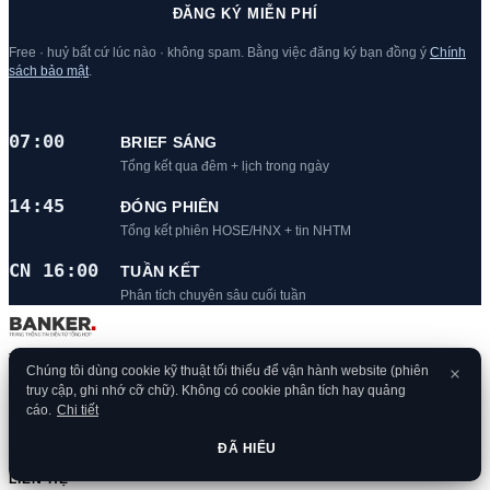
ĐĂNG KÝ MIỄN PHÍ
Free · huỷ bất cứ lúc nào · không spam. Bằng việc đăng ký bạn đồng ý
Chính
sách bảo mật
.
07:00
BRIEF SÁNG
Tổng kết qua đêm + lịch trong ngày
14:45
ĐÓNG PHIÊN
Tổng kết phiên HOSE/HNX + tin NHTM
CN 16:00
TUẦN KẾT
Phân tích chuyên sâu cuối tuần
Trang thông tin điện tử tổng hợp chuyên sâu ngành ngân hàng & fintech
Chúng tôi dùng cookie kỹ thuật tối thiểu để vận hành website (phiên
tại Việt Nam. Dẫn nguồn từ các báo chính thống — phân tích bằng dữ
truy cập, ghi nhớ cỡ chữ). Không có cookie phân tích hay quảng
liệu.
cáo.
Chi tiết
Phụ trách nội dung ·
Vũ Việt Hưng
ĐÃ HIỂU
LIÊN HỆ