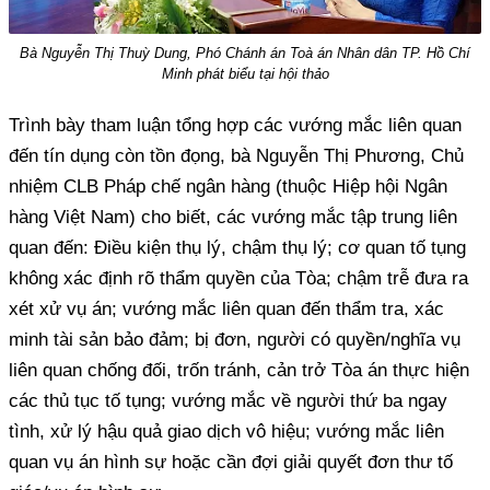
Bà Nguyễn Thị Thuỳ Dung, Phó Chánh án Toà án Nhân dân TP. Hồ Chí
Minh phát biểu tại hội thảo
Trình bày tham luận tổng hợp các vướng mắc liên quan
đến tín dụng còn tồn đọng, bà Nguyễn Thị Phương, Chủ
nhiệm CLB Pháp chế ngân hàng (thuộc Hiệp hội Ngân
hàng Việt Nam) cho biết, các vướng mắc tập trung liên
quan đến: Điều kiện thụ lý, chậm thụ lý; cơ quan tố tụng
không xác định rõ thẩm quyền của Tòa; chậm trễ đưa ra
xét xử vụ án; vướng mắc liên quan đến thẩm tra, xác
minh tài sản bảo đảm; bị đơn, người có quyền/nghĩa vụ
liên quan chống đối, trốn tránh, cản trở Tòa án thực hiện
các thủ tục tố tụng; vướng mắc về người thứ ba ngay
tình, xử lý hậu quả giao dịch vô hiệu; vướng mắc liên
quan vụ án hình sự hoặc cần đợi giải quyết đơn thư tố