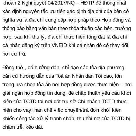
khoản 2 Nghị quyết 04/2017/NQ – HĐTP để thống nhất
xác định nguyên tắc ưu tiên xác định địa chỉ của bên có
nghĩa vụ là địa chỉ cung cấp hợp pháp theo Hợp đồng và
thông báo bằng văn bản theo thỏa thuận các bên, trường
hợp, sau khi thụ lý, địa chỉ thực hiện tống đạt là địa chỉ
cá nhân đăng ký trên VNEID khi cá nhân đó có thay đổi
nơi cư trú.
Đồng thời, có hướng dẫn, chỉ đạo các tòa địa phương,
căn cứ hướng dẫn của Toà án Nhân dân Tối cao, tôn
trọng lựa chọn tòa án nơi hợp đồng được thực hiện – nơi
giải ngân hợp đồng tín dụng, để chấp thuận yêu cầu khởi
kiện của TCTD tại nơi đặt trụ sở Chi nhánh TCTD thực
hiện cho vay; hạn chế việc chuyển/trả đơn khởi kiện
khiến công tác xử lý tranh chấp, thu hồi nợ của TCTD bị
chậm trễ, kéo dài.