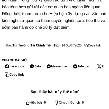
tịch kiêm Tổng Thư ký giao các đơn vị chuyên môn, có
báo tổng hợp gửi tới các cơ quan ban ngành liên quan.
Đồng thời, tham mưu cho Hiệp hội xây dựng các văn bản
kiến nghị cơ quan có thẩm quyền nghiên cứu, tiếp thu và
sớm ban hành cơ chế xử lý dứt điểm.
Theo
Thị Trường Tài Chính Tiền Tệ
14:14 08/07/2026
Copy link
CHIA SẺ BÀI VIẾT
Facebook
Zalo
Messenger
Telegram
X
Copy link
Bạn thấy bài này thế nào?
Hữu ích
0
Chưa hữu ích
0