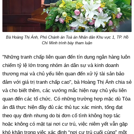
Bà Hoàng Thị Ánh, Phó Chánh án Toà án Nhân dân Khu vực 1, TP. Hồ
Chí Minh trình bày tham luận
"Những tranh chấp liên quan đến tín dụng ngân hàng luôn
chiếm tỷ lệ lớn trong nhóm án dân sự và kinh doanh
thương mại và chủ yếu liên quan đến xử lý tài sản bảo
đảm với giá trị tranh chấp cao", bà Hoàng Thị Ánh chia sẻ
và cho biết thêm, các vướng mắc hiện nay chủ yếu liên
quan đến các tổ chức. Có những trường hợp mặc dù Tòa
án đã thực hiện đầy đủ các thủ tục xác minh, tống đạt
theo quy định nhưng do bị đơn cố tình không hợp tác
hoặc không có mặt tại nơi cư trú, việc niêm yết vẫn gặp
khó khăn trong việc xác định “nơi cư trú cuối cùng” một