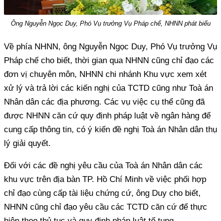
Ông Nguyễn Ngọc Duy, Phó Vụ trưởng Vụ Pháp chế, NHNN phát biểu
Về phía NHNN, ông Nguyễn Ngọc Duy, Phó Vụ trưởng Vụ
Pháp chế cho biết, thời gian qua NHNN cũng chỉ đạo các
đơn vị chuyên môn, NHNN chi nhánh Khu vực xem xét
xử lý và trả lời các kiến nghị của TCTD cũng như Toà án
Nhân dân các địa phương. Các vụ việc cụ thể cũng đã
được NHNN căn cứ quy định pháp luật về ngân hàng để
cung cấp thông tin, có ý kiến đề nghị Toà án Nhân dân thụ
lý giải quyết.
Đối với các đề nghị yêu cầu của Toà án Nhân dân các
khu vực trên địa bàn TP. Hồ Chí Minh về việc phối hợp
chỉ đạo cùng cấp tài liệu chứng cứ, ông Duy cho biết,
NHNN cũng chỉ đạo yêu cầu các TCTD căn cứ để thực
hiện theo thủ tục và quy định pháp luật tố tụng.