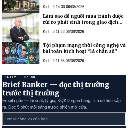
minh bạch
Kinh tế
·
14:00 06/08/2026
Làm sao để người mua tránh được
rủi ro phát sinh trong giao dịch
bất động sản?
Kinh tế
·
11:23 06/08/2026
Tội phạm mạng thời công nghệ và
bài toán kích hoạt “lá chắn số”
Kinh tế
·
11:35 06/08/2026
DAILY · 07:00
Brief Banker — đọc thị trường
trước thị trường
Email ngắn — lãi suất, tỷ giá, KQKD ngân hàng, lịch dữ liệu sắp
ra. Đọc 5 phút mỗi sáng trước phiên mở cửa.