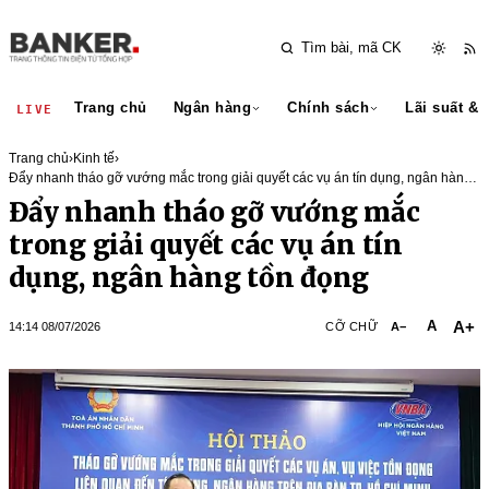
Trang chủ
Ngân hàng
Chính sách
Lãi suất & 
LIVE
Trang chủ
›
Kinh tế
›
Đẩy nhanh tháo gỡ vướng mắc trong giải quyết các vụ án tín dụng, ngân hàng
tồn đọng
Đẩy nhanh tháo gỡ vướng mắc
trong giải quyết các vụ án tín
dụng, ngân hàng tồn đọng
A+
A
14:14 08/07/2026
CỠ CHỮ
A−