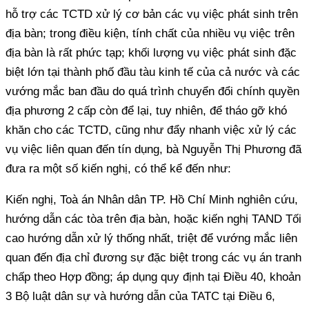
hỗ trợ các TCTD xử lý cơ bản các vụ việc phát sinh trên
địa bàn; trong điều kiện, tính chất của nhiều vụ việc trên
địa bàn là rất phức tạp; khối lượng vụ việc phát sinh đặc
biệt lớn tại thành phố đầu tàu kinh tế của cả nước và các
vướng mắc ban đầu do quá trình chuyển đổi chính quyền
địa phương 2 cấp còn để lại, tuy nhiên, để tháo gỡ khó
khăn cho các TCTD, cũng như đẩy nhanh việc xử lý các
vụ việc liên quan đến tín dụng, bà Nguyễn Thị Phương đã
đưa ra một số kiến nghị, có thể kể đến như:
Kiến nghị, Toà án Nhân dân TP. Hồ Chí Minh nghiên cứu,
hướng dẫn các tòa trên địa bàn, hoặc kiến nghị TAND Tối
cao hướng dẫn xử lý thống nhất, triệt để vướng mắc liên
quan đến địa chỉ đương sự đặc biệt trong các vụ án tranh
chấp theo Hợp đồng; áp dụng quy định tại Điều 40, khoản
3 Bộ luật dân sự và hướng dẫn của TATC tại Điều 6,