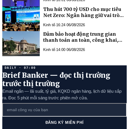
Thu hút 700 tỷ USD cho mục tiêu
Net Zero: Ngân hàng giữ vai trò
kênh dẫn vốn chủ lực
Kinh tế
·
16:24 06/08/2026
Đảm bảo hoạt động trung gian
thanh toán an toàn, công khai,
minh bạch
Kinh tế
·
14:00 06/08/2026
DAILY · 07:00
Brief Banker — đọc thị trường
trước thị trường
Email ngắn — lãi suất, tỷ giá, KQKD ngân hàng, lịch dữ liệu sắp
ra. Đọc 5 phút mỗi sáng trước phiên mở cửa.
ĐĂNG KÝ MIỄN PHÍ