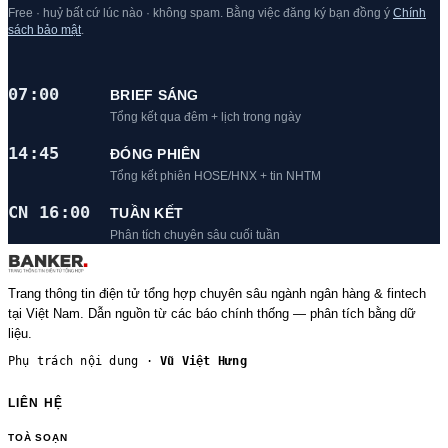
Free · huỷ bất cứ lúc nào · không spam. Bằng việc đăng ký bạn đồng ý
Chính
sách bảo mật
.
07:00
BRIEF SÁNG
Tổng kết qua đêm + lịch trong ngày
14:45
ĐÓNG PHIÊN
Tổng kết phiên HOSE/HNX + tin NHTM
CN 16:00
TUẦN KẾT
Phân tích chuyên sâu cuối tuần
Trang thông tin điện tử tổng hợp chuyên sâu ngành ngân hàng & fintech
tại Việt Nam. Dẫn nguồn từ các báo chính thống — phân tích bằng dữ
liệu.
Phụ trách nội dung ·
Vũ Việt Hưng
LIÊN HỆ
TOÀ SOẠN