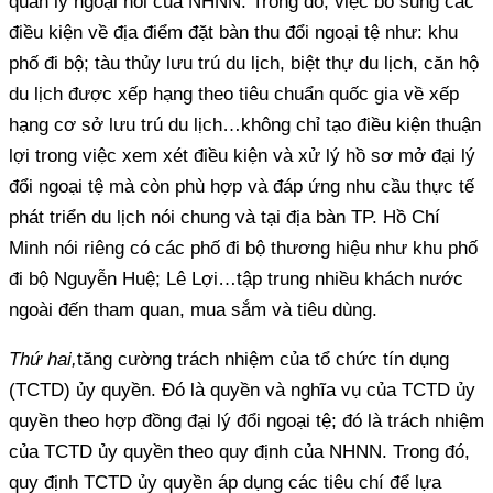
quản lý ngoại hối của NHNN. Trong đó, việc bổ sung các
điều kiện về địa điểm đặt bàn thu đổi ngoại tệ như: khu
phố đi bộ; tàu thủy lưu trú du lịch, biệt thự du lịch, căn hộ
du lịch được xếp hạng theo tiêu chuẩn quốc gia về xếp
hạng cơ sở lưu trú du lịch…không chỉ tạo điều kiện thuận
lợi trong việc xem xét điều kiện và xử lý hồ sơ mở đại lý
đổi ngoại tệ mà còn phù hợp và đáp ứng nhu cầu thực tế
phát triển du lịch nói chung và tại địa bàn TP. Hồ Chí
Minh nói riêng có các phố đi bộ thương hiệu như khu phố
đi bộ Nguyễn Huệ; Lê Lợi…tập trung nhiều khách nước
ngoài đến tham quan, mua sắm và tiêu dùng.
Thứ hai,
tăng cường trách nhiệm của tổ chức tín dụng
(TCTD) ủy quyền. Đó là quyền và nghĩa vụ của TCTD ủy
quyền theo hợp đồng đại lý đổi ngoại tệ; đó là trách nhiệm
của TCTD ủy quyền theo quy định của NHNN. Trong đó,
quy định TCTD ủy quyền áp dụng các tiêu chí để lựa