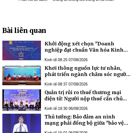
Bài liên quan
Khởi động xét chọn "Doanh
nghiệp đạt chuẩn Văn hóa Kinh
doanh Việt Nam" năm 2026
Kinh tế
·
08:25 07/08/2026
Khơi thông nguồn lực tư nhân,
phát triển ngành chăm sóc người
cao tuổi tại Việt Nam
Kinh tế
·
08:37 07/08/2026
Quản trị rủi ro thuế thương mại
điện tử: Người nộp thuế cần chủ
động cập nhật chính sách mới
Kinh tế
·
19:30 06/08/2026
Thủ tướng: Bảo đảm an ninh
mạng phải đồng bộ giữa "bảo vệ
hệ thống" và "bảo vệ con người
Kinh tế
·
16:01 06/08/2026