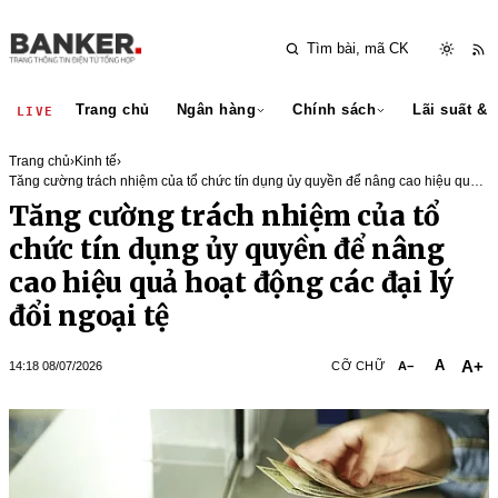
Trang chủ
Ngân hàng
Chính sách
Lãi suất & 
LIVE
Trang chủ
›
Kinh tế
›
Tăng cường trách nhiệm của tổ chức tín dụng ủy quyền để nâng cao hiệu quả
hoạt động các đại lý đổi ngoại tệ
Tăng cường trách nhiệm của tổ
chức tín dụng ủy quyền để nâng
cao hiệu quả hoạt động các đại lý
đổi ngoại tệ
A+
A
14:18 08/07/2026
CỠ CHỮ
A−