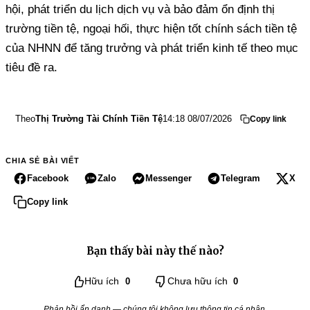
hội, phát triển du lịch dịch vụ và bảo đảm ổn định thị
trường tiền tệ, ngoại hối, thực hiện tốt chính sách tiền tệ
của NHNN để tăng trưởng và phát triển kinh tế theo mục
tiêu đề ra.
Theo
Thị Trường Tài Chính Tiền Tệ
14:18 08/07/2026
Copy link
CHIA SẺ BÀI VIẾT
Facebook
Zalo
Messenger
Telegram
X
Copy link
Bạn thấy bài này thế nào?
Hữu ích
0
Chưa hữu ích
0
Phản hồi ẩn danh — chúng tôi không lưu thông tin cá nhân.