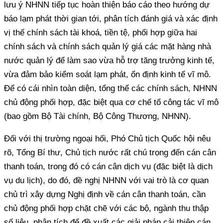
lưu ý NHNN tiếp tục hoàn thiện báo cáo theo hướng dự
báo lạm phát thời gian tới, phân tích đánh giá và xác định
vị thế chính sách tài khoá, tiền tệ, phối hợp giữa hai
chính sách và chính sách quản lý giá các mặt hàng nhà
nước quản lý để làm sao vừa hỗ trợ tăng trưởng kinh tế,
vừa đảm bảo kiểm soát lạm phát, ổn định kinh tế vĩ mô.
Để có cái nhìn toàn diện, tổng thể các chính sách, NHNN
chủ động phối hợp, đặc biệt qua cơ chế tổ công tác vĩ mô
(bao gồm Bộ Tài chính, Bộ Công Thương, NHNN).
Đối với thị trường ngoại hối, Phó Chủ tịch Quốc hội nêu
rõ, Tổng Bí thư, Chủ tịch nước rất chú trọng đến cán cân
thanh toán, trong đó có cán cân dịch vụ (đặc biệt là dịch
vụ du lịch), do đó, đề nghị NHNN với vai trò là cơ quan
chủ trì xây dựng Nghị định về cán cân thanh toán, cần
chủ động phối hợp chặt chẽ với các bộ, ngành thu thập
số liệu, phân tích để đề xuất các giải pháp cải thiện cán