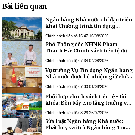
Bài liên quan
Ngân hàng Nhà nước chỉ đạo triển
khai Chương trình tín dụng
hướng đến các động lực tăng
Chính sách tiền tệ
·
15:47 10/08/2026
trưởng kinh tế và doanh nghiệp
Phó Thống đốc NHNN Phạm
nhỏ và vừa
Thanh Hà: Chính sách tiền tệ được
điều hành chủ động, linh hoạt, tạo
Chính sách tiền tệ
·
07:34 04/08/2026
dư địa hỗ trợ mục tiêu tăng trưởng
Vụ trưởng Vụ Tín dụng Ngân hàng
Nhà nước được bổ nhiệm giữ chức
Trợ lý Phó Chủ tịch Quốc hội
Chính sách tiền tệ
·
07:30 01/08/2026
Phối hợp chính sách tiền tệ - tài
khóa: Đòn bẩy cho tăng trưởng và
ổn định vĩ mô
Chính sách tiền tệ
·
08:26 25/07/2026
Phát huy vai trò Ngân hàng Trung