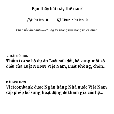
Bạn thấy bài này thế nào?
Hữu ích
0
Chưa hữu ích
0
Phản hồi ẩn danh — chúng tôi không lưu thông tin cá nhân.
← BÀI CŨ HƠN
Thẩm tra sơ bộ dự án Luật sửa đổi, bổ sung một số
điều của Luật NHNN Việt Nam, Luật Phòng, chống
rửa tiền và Luật Các tổ chức tín dụng
BÀI MỚI HƠN →
Vietcombank được Ngân hàng Nhà nước Việt Nam
cấp phép bổ sung hoạt động để tham gia các hệ
thống thanh toán quốc tế