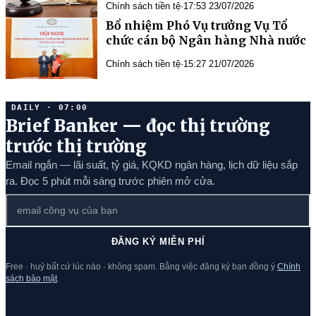
Chính sách tiền tệ
·
17:53 23/07/2026
Bổ nhiệm Phó Vụ trưởng Vụ Tổ
chức cán bộ Ngân hàng Nhà nước
Chính sách tiền tệ
·
15:27 21/07/2026
DAILY · 07:00
Brief Banker — đọc thị trường
trước thị trường
Email ngắn — lãi suất, tỷ giá, KQKD ngân hàng, lịch dữ liệu sắp
ra. Đọc 5 phút mỗi sáng trước phiên mở cửa.
ĐĂNG KÝ MIỄN PHÍ
Free · huỷ bất cứ lúc nào · không spam. Bằng việc đăng ký bạn đồng ý
Chính
sách bảo mật
.