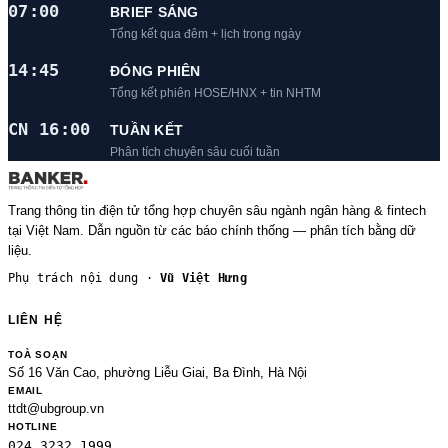
07:00
BRIEF SÁNG
Tổng kết qua đêm + lịch trong ngày
14:45
ĐÓNG PHIÊN
Tổng kết phiên HOSE/HNX + tin NHTM
CN 16:00
TUẦN KẾT
Phân tích chuyên sâu cuối tuần
Trang thông tin điện tử tổng hợp chuyên sâu ngành ngân hàng & fintech
tại Việt Nam. Dẫn nguồn từ các báo chính thống — phân tích bằng dữ
liệu.
Phụ trách nội dung ·
Vũ Việt Hưng
LIÊN HỆ
TOÀ SOẠN
Số 16 Văn Cao, phường Liễu Giai, Ba Đình, Hà Nội
EMAIL
ttdt@ubgroup.vn
HOTLINE
024.3232.1999