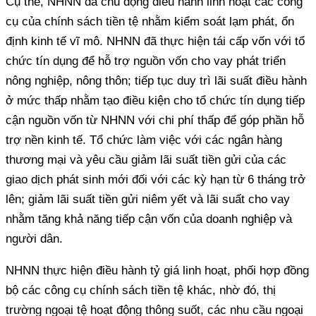
Cụ thể, NHNN đã chủ động điều hành linh hoạt các công
cụ của chính sách tiền tệ nhằm kiểm soát lạm phát, ổn
định kinh tế vĩ mô. NHNN đã thực hiện tái cấp vốn với tổ
chức tín dụng để hỗ trợ nguồn vốn cho vay phát triển
nông nghiệp, nông thôn; tiếp tục duy trì lãi suất điều hành
ở mức thấp nhằm tạo điều kiện cho tổ chức tín dụng tiếp
cận nguồn vốn từ NHNN với chi phí thấp để góp phần hỗ
trợ nền kinh tế. Tổ chức làm việc với các ngân hàng
thương mại và yêu cầu giảm lãi suất tiền gửi của các
giao dịch phát sinh mới đối với các kỳ hạn từ 6 tháng trở
lên; giảm lãi suất tiền gửi niêm yết và lãi suất cho vay
nhằm tăng khả năng tiếp cận vốn của doanh nghiệp và
người dân.
NHNN thực hiện điều hành tỷ giá linh hoạt, phối hợp đồng
bộ các công cụ chính sách tiền tệ khác, nhờ đó, thị
trường ngoại tệ hoạt động thông suốt, các nhu cầu ngoại