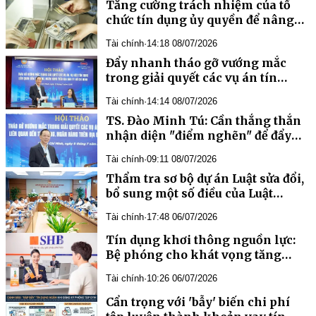
Tăng cường trách nhiệm của tổ
chức tín dụng ủy quyền để nâng
cao hiệu quả hoạt động các đại lý
Tài chính
·
14:18 08/07/2026
đổi ngoại tệ
Đẩy nhanh tháo gỡ vướng mắc
trong giải quyết các vụ án tín
dụng, ngân hàng tồn đọng
Tài chính
·
14:14 08/07/2026
TS. Đào Minh Tú: Cần thẳng thắn
nhận diện "điểm nghẽn" để đẩy
nhanh xử lý nợ xấu
Tài chính
·
09:11 08/07/2026
Thẩm tra sơ bộ dự án Luật sửa đổi,
bổ sung một số điều của Luật
NHNN Việt Nam, Luật Phòng,
Tài chính
·
17:48 06/07/2026
chống rửa tiền và Luật Các tổ chức
tín dụng
Bệ phóng cho khát vọng tăng
Tài chính
·
10:26 06/07/2026
Cẩn trọng với 'bẫy' biến chi phí