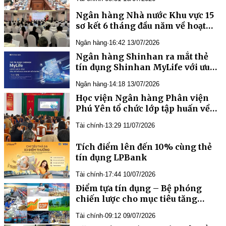
Ngân hàng Nhà nước Khu vực 15
sơ kết 6 tháng đầu năm về hoạt
động Quỹ tín dụng nhân dân
Ngân hàng
·
16:42 13/07/2026
Ngân hàng Shinhan ra mắt thẻ
tín dụng Shinhan MyLife với ưu
đãi tích điểm 10%
Ngân hàng
·
14:18 13/07/2026
Phú Yên tổ chức lớp tập huấn về
triển khai Thông tư 62/2025/TT-
Tài chính
·
13:29 11/07/2026
NHNN về hệ thống kiểm soát nội
Tích điểm lên đến 10% cùng thẻ
tín dụng LPBank
Tài chính
·
17:44 10/07/2026
chiến lược cho mục tiêu tăng
trưởng hai con số trong 6 tháng
Tài chính
·
09:12 09/07/2026