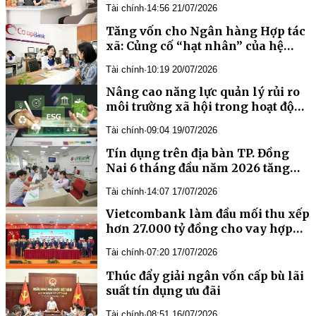
Tài chính
·
14:56 21/07/2026
Tăng vốn cho Ngân hàng Hợp tác
xã: Củng cố “hạt nhân” của hệ
sinh thái Quỹ tín dụng nhân dân
Tài chính
·
10:19 20/07/2026
Nâng cao năng lực quản lý rủi ro
môi trường xã hội trong hoạt động
tín dụng của các tổ chức tín dụng ở
Tài chính
·
09:04 19/07/2026
Việt Nam
Tín dụng trên địa bàn TP. Đồng
Nai 6 tháng đầu năm 2026 tăng
trưởng 9,1%
Tài chính
·
14:07 17/07/2026
Vietcombank làm đầu mối thu xếp
hơn 27.000 tỷ đồng cho vay hợp
vốn Dự án đầu tư xây dựng mở
Tài chính
·
07:20 17/07/2026
rộng đường cao tốc TP. HCM -
Trung Lương - Mỹ Thuận
Thúc đẩy giải ngân vốn cấp bù lãi
suất tín dụng ưu đãi
Tài chính
·
08:51 16/07/2026