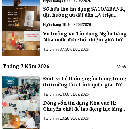
Ngân hàng
·
08:00 05/08/2026
Sở hữu thẻ tín dụng SACOMBANK,
tận hưởng ưu đãi đến 1,4 triệu
đồng
Ngân hàng
·
19:16 03/08/2026
Vụ trưởng Vụ Tín dụng Ngân hàng
Nhà nước được bổ nhiệm giữ chức
Trợ lý Phó Chủ tịch Quốc hội
Tài chính
·
07:30 01/08/2026
Tháng 7 Năm 2026
32 bài
Định vị hệ thống ngân hàng trong
thị trường tài chính quốc gia: Từ
“trụ cột tín dụng” đến “định chế
Tài chính
·
14:00 31/07/2026
dẫn dắt dòng vốn”
Dòng vốn tín dụng Khu vực 11:
Chuyển chất để tạo động lực tăng
trưởng mới
Tài chính
·
10:28 30/07/2026