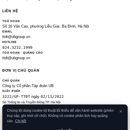
LIÊN HỆ
TOÀ SOẠN
Số 16 Văn Cao, phường Liễu Giai, Ba Đình, Hà Nội
EMAIL
ttdt@ubgroup.vn
HOTLINE
024.3232.1999
TOÀ SOẠN · QUẢNG CÁO
ttdt@ubgroup.vn
ĐƠN VỊ CHỦ QUẢN
CHỦ QUẢN
Công ty Cổ phần Tập đoàn UB
GIẤY PHÉP
3222/GP-TTĐT
02/11/2022
ngày
Sở Thông tin và Truyền thông TP. Hà Nội
Sửa đổi của 2489/GP-TTĐT ngày 24/8/2020
Chúng tôi dùng cookie kỹ thuật tối thiểu để vận hành website (phiên
ĐKKD
truy cập, ghi nhớ cỡ chữ). Không có cookie phân tích hay quảng
0106080414
09/01/2013
· cấp
cáo.
Chi tiết
© 2026 Banker.vn
Điều khoản
·
Chính sách bảo mật
·
Cookies
·
Liên hệ
·
RSS
·
Sitemap