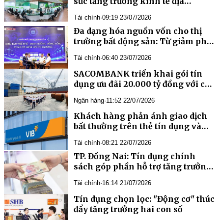
sức tăng trưởng kinh tế địa
phương
Tài chính
·
09:19 23/07/2026
Đa dạng hóa nguồn vốn cho thị
trường bất động sản: Từ giảm phụ
thuộc tín dụng đến kết nối hệ sinh
Tài chính
·
06:40 23/07/2026
thái tài chính bền vững
SACOMBANK triển khai gói tín
dụng ưu đãi 20.000 tỷ đồng với cơ
chế cho vay đặc biệt dành cho
Ngân hàng
·
11:52 22/07/2026
doanh nghiệp xuất nhập khẩu
Khách hàng phản ánh giao dịch
bất thường trên thẻ tín dụng và
phản hồi của ngân hàng
Tài chính
·
08:21 22/07/2026
TP. Đồng Nai: Tín dụng chính
sách góp phần hỗ trợ tăng trưởng
kinh tế bền vững
Tài chính
·
16:14 21/07/2026
Tín dụng chọn lọc: "Động cơ" thúc
đẩy tăng trưởng hai con số