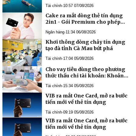
Tài chính
·
10:57 07/08/2026
Cake ra mắt dòng thẻ tín dụng
2in1 - Gói Premium cho phép
khách hàng “tự may đo thẻ riêng”
Ngân hàng
·
11:34 06/08/2026
Khơi thông dòng chảy tín dụng
tạo đà tỉnh Cà Mau bứt phá
Tài chính
·
17:04 05/08/2026
Cho vay tiêu dùng theo phương
thức thấu chi tài khoản: Khoản
vay nhỏ song hiệu quả cao
Tài chính
·
15:34 05/08/2026
VIB ra mắt One Card, mở ra bước
tiến mới về thẻ tín dụng
Tài chính
·
09:19 05/08/2026
VIB ra mắt One Card, mở ra bước
tiến mới về thẻ tín dụng