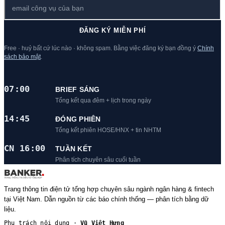
ĐĂNG KÝ MIỄN PHÍ
Free · huỷ bất cứ lúc nào · không spam. Bằng việc đăng ký bạn đồng ý
Chính
sách bảo mật
.
07:00
BRIEF SÁNG
Tổng kết qua đêm + lịch trong ngày
14:45
ĐÓNG PHIÊN
Tổng kết phiên HOSE/HNX + tin NHTM
CN 16:00
TUẦN KẾT
Phân tích chuyên sâu cuối tuần
Trang thông tin điện tử tổng hợp chuyên sâu ngành ngân hàng & fintech
tại Việt Nam. Dẫn nguồn từ các báo chính thống — phân tích bằng dữ
liệu.
Phụ trách nội dung ·
Vũ Việt Hưng