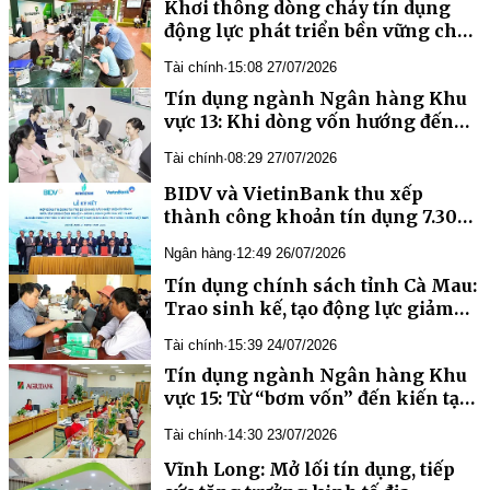
động lực phát triển bền vững cho
Tài chính
·
15:08 27/07/2026
vực 13: Khi dòng vốn hướng đến
Tài chính
·
08:29 27/07/2026
BIDV và VietinBank thu xếp
thành công khoản tín dụng 7.300
tỷ đồng, đồng hành cùng
Ngân hàng
·
12:49 26/07/2026
Petrovietnam triển khai dự án
nhà máy điện Ô Môn IV
Tín dụng chính sách tỉnh Cà Mau:
Trao sinh kế, tạo động lực giảm
nghèo bền vững
Tài chính
·
15:39 24/07/2026
Tín dụng ngành Ngân hàng Khu
vực 15: Từ “bơm vốn” đến kiến tạo
động lực tăng trưởng kinh tế
Tài chính
·
14:30 23/07/2026
Vĩnh Long: Mở lối tín dụng, tiếp