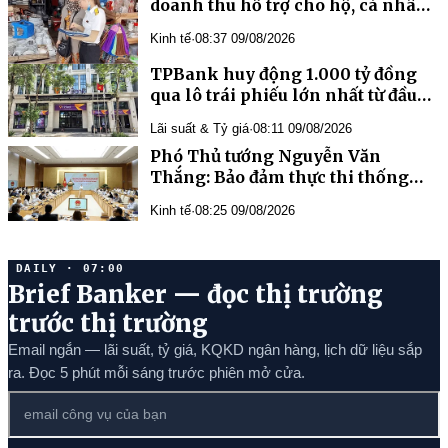
doanh thu hỗ trợ cho hộ, cá nhân
kinh doanh
Kinh tế
·
08:37 09/08/2026
TPBank huy động 1.000 tỷ đồng
qua lô trái phiếu lớn nhất từ đầu
năm
Lãi suất & Tỷ giá
·
08:11 09/08/2026
Phó Thủ tướng Nguyễn Văn
Thắng: Bảo đảm thực thi thống
nhất và xử lý đến cùng tất cả
Kinh tế
·
08:25 09/08/2026
những vướng mắc
DAILY · 07:00
Brief Banker — đọc thị trường
trước thị trường
Email ngắn — lãi suất, tỷ giá, KQKD ngân hàng, lịch dữ liệu sắp
ra. Đọc 5 phút mỗi sáng trước phiên mở cửa.