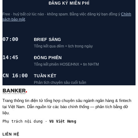
ĐĂNG KÝ MIỄN PHÍ
Free · huỷ bất cứ lúc nào · không spam. Bằng việc đăng ký bạn đồng ý
Chính
sách bảo mật
.
07:00
BRIEF SÁNG
Tổng kết qua đêm + lịch trong ngày
14:45
ĐÓNG PHIÊN
Tổng kết phiên HOSE/HNX + tin NHTM
CN 16:00
TUẦN KẾT
Phân tích chuyên sâu cuối tuần
Trang thông tin điện tử tổng hợp chuyên sâu ngành ngân hàng & fintech
tại Việt Nam. Dẫn nguồn từ các báo chính thống — phân tích bằng dữ
liệu.
Phụ trách nội dung ·
Vũ Việt Hưng
LIÊN HỆ