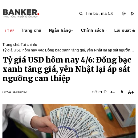
Trang chủ
Ngân hàng
Chính sách
Lãi suất & 
LIVE
Trang chủ
›
Tài chính
›
Tỷ giá USD hôm nay 4/6: Đồng bạc xanh tăng giá, yên Nhật lại áp sát ngưỡng
can thiệp
Tỷ giá USD hôm nay 4/6: Đồng bạc
xanh tăng giá, yên Nhật lại áp sát
ngưỡng can thiệp
A+
A
08:54 04/06/2026
CỠ CHỮ
A−