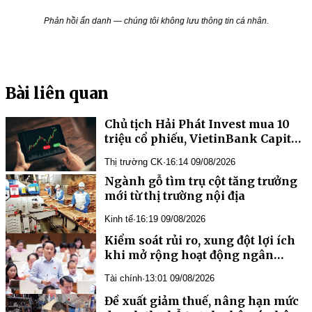
Phản hồi ẩn danh — chúng tôi không lưu thông tin cá nhân.
Bài liên quan
Chủ tịch Hải Phát Invest mua 10
triệu cổ phiếu, VietinBank Capital
trở thành cổ đông lớn của Xếp dỡ
Thị trường CK
·
16:14 09/08/2026
Hải An
Ngành gỗ tìm trụ cột tăng trưởng
mới từ thị trường nội địa
Kinh tế
·
16:19 09/08/2026
Kiểm soát rủi ro, xung đột lợi ích
khi mở rộng hoạt động ngân
hàng
Tài chính
·
13:01 09/08/2026
Đề xuất giảm thuế, nâng hạn mức