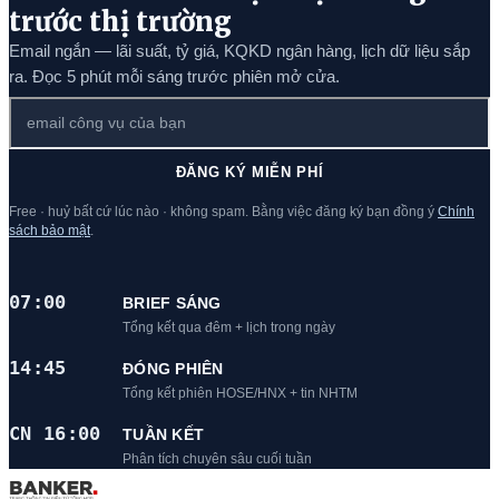
trước thị trường
Email ngắn — lãi suất, tỷ giá, KQKD ngân hàng, lịch dữ liệu sắp
ra. Đọc 5 phút mỗi sáng trước phiên mở cửa.
ĐĂNG KÝ MIỄN PHÍ
Free · huỷ bất cứ lúc nào · không spam. Bằng việc đăng ký bạn đồng ý
Chính
sách bảo mật
.
07:00
BRIEF SÁNG
Tổng kết qua đêm + lịch trong ngày
14:45
ĐÓNG PHIÊN
Tổng kết phiên HOSE/HNX + tin NHTM
CN 16:00
TUẦN KẾT
Phân tích chuyên sâu cuối tuần