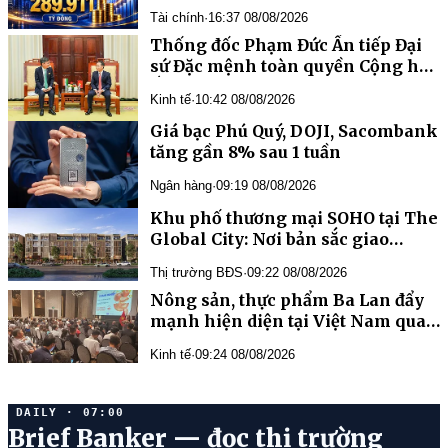
tỷ đồng
Tài chính
·
16:37 08/08/2026
Thống đốc Phạm Đức Ấn tiếp Đại
sứ Đặc mệnh toàn quyền Cộng hòa
Ấn Độ tại Việt Nam
Kinh tế
·
10:42 08/08/2026
Giá bạc Phú Quý, DOJI, Sacombank
tăng gần 8% sau 1 tuần
Ngân hàng
·
09:19 08/08/2026
Khu phố thương mại SOHO tại The
Global City: Nơi bản sắc giao
thương song hành nhịp sống toàn
Thị trường BĐS
·
09:22 08/08/2026
cầu
Nông sản, thực phẩm Ba Lan đẩy
mạnh hiện diện tại Việt Nam qua
chương trình “Taste Europe”
Kinh tế
·
09:24 08/08/2026
DAILY · 07:00
Brief Banker — đọc thị trường