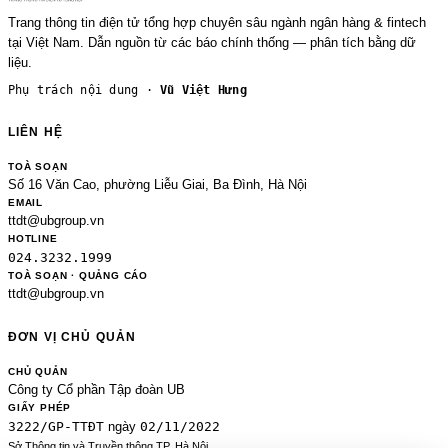
Trang thông tin điện tử tổng hợp chuyên sâu ngành ngân hàng & fintech
tại Việt Nam. Dẫn nguồn từ các báo chính thống — phân tích bằng dữ
liệu.
Phụ trách nội dung ·
Vũ Việt Hưng
LIÊN HỆ
TOÀ SOẠN
Số 16 Văn Cao, phường Liễu Giai, Ba Đình, Hà Nội
EMAIL
ttdt@ubgroup.vn
HOTLINE
024.3232.1999
TOÀ SOẠN · QUẢNG CÁO
ttdt@ubgroup.vn
ĐƠN VỊ CHỦ QUẢN
CHỦ QUẢN
Công ty Cổ phần Tập đoàn UB
GIẤY PHÉP
3222/GP-TTĐT
02/11/2022
ngày
Sở Thông tin và Truyền thông TP. Hà Nội