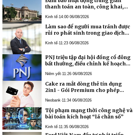
Đảm bảo hoạt động trung gian
thanh toán an toàn, công khai,
minh bạch
Kinh tế
·
14:00 06/08/2026
Làm sao để người mua tránh được
rủi ro phát sinh trong giao dịch
bất động sản?
Kinh tế
·
11:23 06/08/2026
PNJ triệu tập đại hội đồng cổ đông
bất thường, điều chỉnh kế hoạch
kinh doanh năm 2026
Niêm yết
·
11:26 06/08/2026
Cake ra mắt dòng thẻ tín dụng
2in1 - Gói Premium cho phép
khách hàng “tự may đo thẻ riêng”
Neobank
·
11:34 06/08/2026
Tội phạm mạng thời công nghệ và
bài toán kích hoạt “lá chắn số”
Kinh tế
·
11:35 06/08/2026
Ford Việt Nam đầu tư phát triển