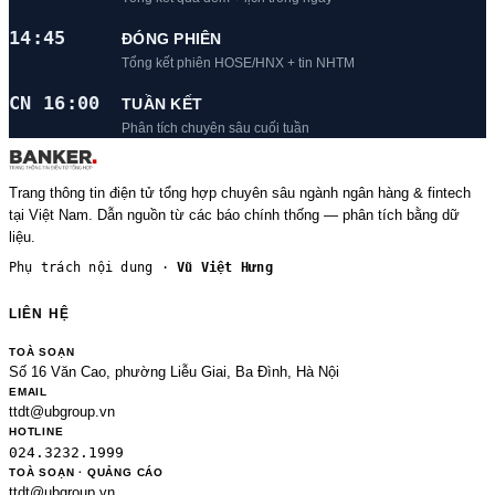
14:45
ĐÓNG PHIÊN
Tổng kết phiên HOSE/HNX + tin NHTM
CN 16:00
TUẦN KẾT
Phân tích chuyên sâu cuối tuần
Trang thông tin điện tử tổng hợp chuyên sâu ngành ngân hàng & fintech
tại Việt Nam. Dẫn nguồn từ các báo chính thống — phân tích bằng dữ
liệu.
Phụ trách nội dung ·
Vũ Việt Hưng
LIÊN HỆ
TOÀ SOẠN
Số 16 Văn Cao, phường Liễu Giai, Ba Đình, Hà Nội
EMAIL
ttdt@ubgroup.vn
HOTLINE
024.3232.1999
TOÀ SOẠN · QUẢNG CÁO
ttdt@ubgroup.vn