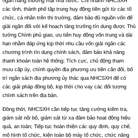
ngân hàng thương mại nhà nước. Chi nhánh NHCSXH
các tỉnh, thành phố tập trung huy động tiền gửi từ các tổ
chức, cá nhân trên thị trường, đảm bảo đủ nguồn vốn để
giải ngân đối với kế hoạch tăng trưởng tín dụng được Thủ
tướng Chính phủ giao, ưu tiên huy động vốn trung và dài
hạn nhằm đáp ứng kịp thời nhu cầu vốn giải ngân các
chương trình tín dụng chính sách, đảm bảo khả năng
thanh khoản toàn hệ thống; Tích cực, chủ động tham
mưu cấp ủy, chính quyền địa phương ưu tiên cân đối, bố
trí ngân sách địa phương ủy thác qua NHCSXH để có
các giải pháp đồng bộ, kịp thời cho vay các đối tượng
chính sách trên địa bàn.
Đồng thời, NHCSXH cần tiếp tục tăng cường kiểm tra,
giám sát nội bộ, giám sát từ xa đảm bảo hoạt động hiệu
quả, an toàn; Tiếp tục hoàn thiện các quy định, quy chế,
mô hình tổ chức, kiện toàn bộ máy tổ chức, chức năng