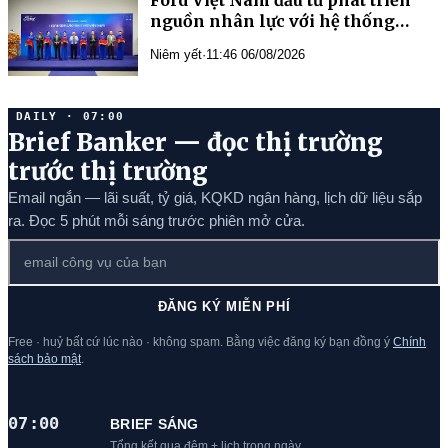
nguồn nhân lực với hệ thống
Trung tâm Đào tạo theo tiêu chuẩn
Niêm yết
·
11:46 06/08/2026
toàn cầu
DAILY · 07:00
Brief Banker — đọc thị trường
trước thị trường
Email ngắn — lãi suất, tỷ giá, KQKD ngân hàng, lịch dữ liệu sắp
ra. Đọc 5 phút mỗi sáng trước phiên mở cửa.
ĐĂNG KÝ MIỄN PHÍ
Free · huỷ bất cứ lúc nào · không spam. Bằng việc đăng ký bạn đồng ý
Chính
sách bảo mật
.
07:00
BRIEF SÁNG
Tổng kết qua đêm + lịch trong ngày