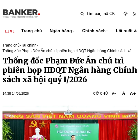
Trang chủ
Ngân hàng
Chính sách
Lãi suất & 
LIVE
Trang chủ
›
Tài chính
›
Thống đốc Phạm Đức Ấn chủ trì phiên họp HĐQT Ngân hàng Chính sách xã
hội quý I/2026
Thống đốc Phạm Đức Ấn chủ trì
phiên họp HĐQT Ngân hàng Chính
sách xã hội quý I/2026
A+
A
14:38 14/05/2026
CỠ CHỮ
A−