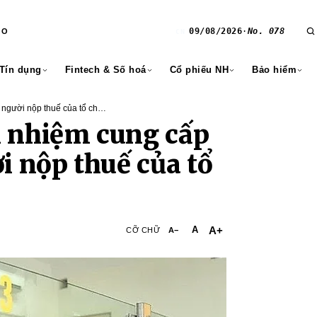
09/08/2026
·
No. 078
RO
CN
 Tín dụng
Fintech & Số hoá
Cổ phiếu NH
Bảo hiểm
 người nộp thuế của tổ chức
h nhiệm cung cấp
i nộp thuế của tổ
A+
A
CỠ CHỮ
A−