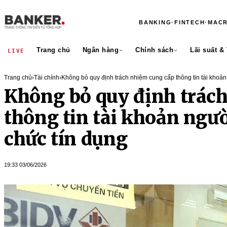
BANKING
·
FINTECH
·
MAC
Trang chủ
Ngân hàng
Chính sách
Lãi suất &
LIVE
Trang chủ
›
Tài chính
›
Không bỏ quy định trách nhiệm cung cấp thông tin tài khoản
tín dụng
Không bỏ quy định trác
thông tin tài khoản ngườ
chức tín dụng
19:33 03/06/2026