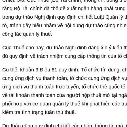
Chiều 3/6, Cục Thuế (Bộ Tài chính) thông tin, trong thờ
rằng Bộ Tài chính đã “bỏ đề xuất ngân hàng phải cung 
trong dự thảo Nghị định quy định chi tiết Luật Quản lý
rõ, tránh gây hiểu nhầm về nội dung dự thảo cũng như 
công tác quản lý thuế.
Cục Thuế cho hay, dự thảo Nghị định đang xin ý kiến t
đủ quy định về trách nhiệm cung cấp thông tin của tổ c
Cụ thể, khoản 3 Điều 61 quy định: Tổ chức tín dụng, chi
cung ứng dịch vụ thanh toán, tổ chức cung ứng dịch vụ
ứng dịch vụ thanh toán trực tuyến, tổ chức thẻ quốc tế
về tài khoản thanh toán của người nộp thuế mở tại ng
phối hợp với cơ quan quản lý thuế khi phát hiện các t
kiểm tra tình trạng tuân thủ thuế.
Dự thảo cũng quy định chi tiết các nhóm thông tin mà 