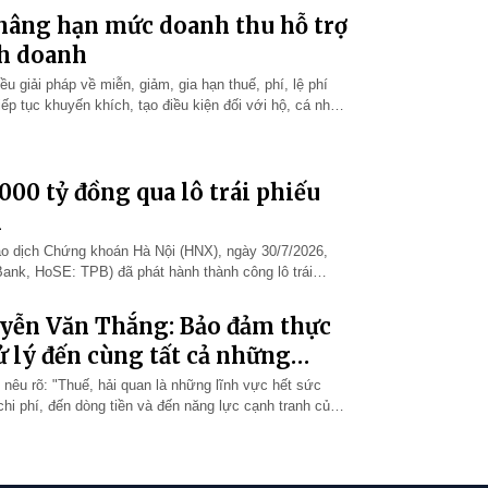
 nâng hạn mức doanh thu hỗ trợ
nh doanh
u giải pháp về miễn, giảm, gia hạn thuế, phí, lệ phí
ếp tục khuyến khích, tạo điều kiện đối với hộ, cá nhân
ừa phát tr…
00 tỷ đồng qua lô trái phiếu
m
ao dịch Chứng khoán Hà Nội (HNX), ngày 30/7/2026,
nk, HoSE: TPB) đã phát hành thành công lô trái
i phiếu, mệnh giá 100 triệu…
yễn Văn Thắng: Bảo đảm thực
ử lý đến cùng tất cả những
êu rõ: "Thuế, hải quan là những lĩnh vực hết sức
 chi phí, đến dòng tiền và đến năng lực cạnh tranh của
an vừa qua, Chính…