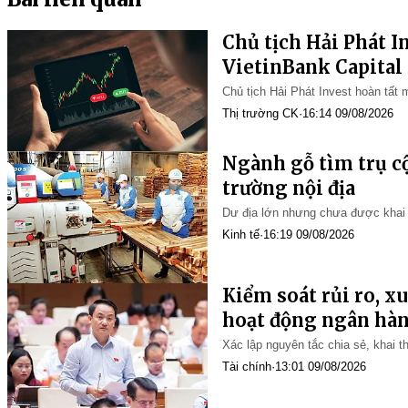
Chủ tịch Hải Phát I
VietinBank Capital 
dỡ Hải An
Chủ tịch Hải Phát Invest hoàn tất 
Thị trường CK
·
16:14 09/08/2026
Ngành gỗ tìm trụ cộ
trường nội địa
Dư địa lớn nhưng chưa được khai
Kinh tế
·
16:19 09/08/2026
Kiểm soát rủi ro, x
hoạt động ngân hà
Xác lập nguyên tắc chia sẻ, khai t
Tài chính
·
13:01 09/08/2026