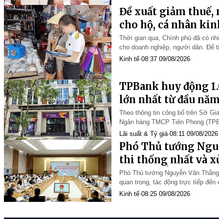
Đề xuất giảm thuế,
cho hộ, cá nhân ki
Thời gian qua, Chính phủ đã có nhiề
cho doanh nghiệp, người dân. Để ti
kinh doanh, doanh nghiệp nhỏ và v
Kinh tế
·
08:37 09/08/2026
TPBank huy động 1.0
lớn nhất từ đầu nă
Theo thông tin công bố trên Sở Gi
Ngân hàng TMCP Tiên Phong (TPBa
phiếu mã TPB12606 gồm 10.000 trá
Lãi suất & Tỷ giá
·
08:11 09/08/2026
Phó Thủ tướng Ngu
thi thống nhất và x
vướng mắc
Phó Thủ tướng Nguyễn Văn Thắng n
quan trọng, tác động trực tiếp đến
các doanh nghiệp". Trong thời gi
Kinh tế
·
08:25 09/08/2026