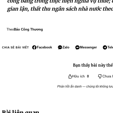
công bằng trong thực hiện nghĩa vụ thuế;
gian lận, thất thu ngân sách nhà nước the
Theo
Báo Công Thương
Facebook
Zalo
Messenger
Tel
CHIA SẺ BÀI VIẾT
Bạn thấy bài này thế
Hữu ích
0
Chưa 
Phản hồi ẩn danh — chúng tôi không lưu 
Bài liên quan