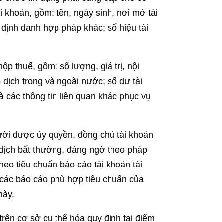
i khoản, gồm: tên, ngày sinh, nơi mở tài
n định danh hợp pháp khác; số hiệu tài
ộp thuế, gồm: số lượng, giá trị, nội
 dịch trong và ngoài nước; số dư tài
à các thông tin liên quan khác phục vụ
ười được ủy quyền, đồng chủ tài khoản
o dịch bất thường, đáng ngờ theo pháp
heo tiêu chuẩn báo cáo tài khoản tài
 các báo cáo phù hợp tiêu chuẩn của
này.
rên cơ sở cụ thể hóa quy định tại điểm