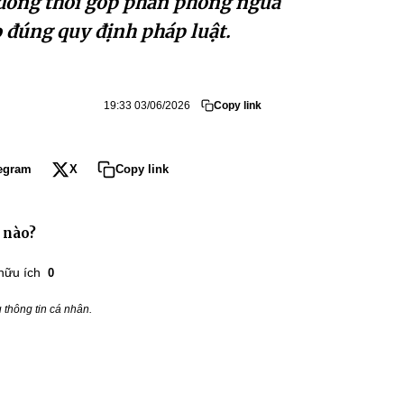
 đồng thời góp phần phòng ngừa
o đúng quy định pháp luật.
19:33 03/06/2026
Copy link
egram
X
Copy link
 nào?
hữu ích
0
thông tin cá nhân.