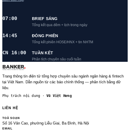
07:00
BRIEF SÁNG
Tổng kết qua đêm + lịch trong ngày
14:45
ĐÓNG PHIÊN
Tổng kết phiên HOSE/HNX + tin NHTM
CN 16:00
TUẦN KẾT
Phân tích chuyên sâu cuối tuần
Trang thông tin điện tử tổng hợp chuyên sâu ngành ngân hàng & fintech
tại Việt Nam. Dẫn nguồn từ các báo chính thống — phân tích bằng dữ
liệu.
Phụ trách nội dung ·
Vũ Việt Hưng
LIÊN HỆ
TOÀ SOẠN
Số 16 Văn Cao, phường Liễu Giai, Ba Đình, Hà Nội
EMAIL