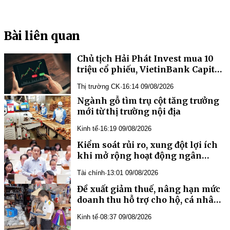
Bài liên quan
Chủ tịch Hải Phát Invest mua 10
triệu cổ phiếu, VietinBank Capital
trở thành cổ đông lớn của Xếp dỡ
Thị trường CK
·
16:14 09/08/2026
Hải An
Ngành gỗ tìm trụ cột tăng trưởng
mới từ thị trường nội địa
Kinh tế
·
16:19 09/08/2026
Kiểm soát rủi ro, xung đột lợi ích
khi mở rộng hoạt động ngân
hàng
Tài chính
·
13:01 09/08/2026
Đề xuất giảm thuế, nâng hạn mức
doanh thu hỗ trợ cho hộ, cá nhân
kinh doanh
Kinh tế
·
08:37 09/08/2026