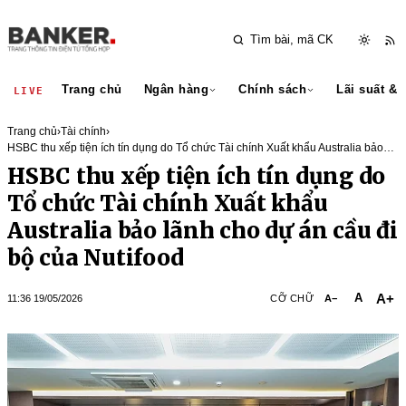
Trang chủ
Ngân hàng
Chính sách
Lãi suất & 
LIVE
Trang chủ
›
Tài chính
›
HSBC thu xếp tiện ích tín dụng do Tổ chức Tài chính Xuất khẩu Australia bảo
lãnh cho dự án cầu đi bộ của Nutifood
HSBC thu xếp tiện ích tín dụng do
Tổ chức Tài chính Xuất khẩu
Australia bảo lãnh cho dự án cầu đi
bộ của Nutifood
A+
A
11:36 19/05/2026
CỠ CHỮ
A−