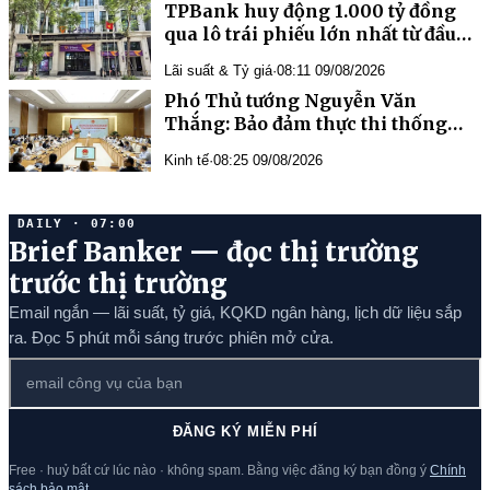
TPBank huy động 1.000 tỷ đồng
qua lô trái phiếu lớn nhất từ đầu
năm
Lãi suất & Tỷ giá
·
08:11 09/08/2026
Phó Thủ tướng Nguyễn Văn
Thắng: Bảo đảm thực thi thống
nhất và xử lý đến cùng tất cả
Kinh tế
·
08:25 09/08/2026
những vướng mắc
DAILY · 07:00
Brief Banker — đọc thị trường
trước thị trường
Email ngắn — lãi suất, tỷ giá, KQKD ngân hàng, lịch dữ liệu sắp
ra. Đọc 5 phút mỗi sáng trước phiên mở cửa.
ĐĂNG KÝ MIỄN PHÍ
Free · huỷ bất cứ lúc nào · không spam. Bằng việc đăng ký bạn đồng ý
Chính
sách bảo mật
.