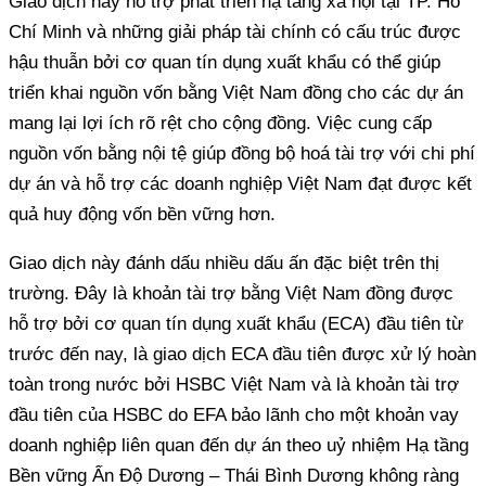
Giao dịch này hỗ trợ phát triển hạ tầng xã hội tại TP. Hồ
Chí Minh và những giải pháp tài chính có cấu trúc được
hậu thuẫn bởi cơ quan tín dụng xuất khẩu có thể giúp
triển khai nguồn vốn bằng Việt Nam đồng cho các dự án
mang lại lợi ích rõ rệt cho cộng đồng. Việc cung cấp
nguồn vốn bằng nội tệ giúp đồng bộ hoá tài trợ với chi phí
dự án và hỗ trợ các doanh nghiệp Việt Nam đạt được kết
quả huy động vốn bền vững hơn.
Giao dịch này đánh dấu nhiều dấu ấn đặc biệt trên thị
trường. Đây là khoản tài trợ bằng Việt Nam đồng được
hỗ trợ bởi cơ quan tín dụng xuất khẩu (ECA) đầu tiên từ
trước đến nay, là giao dịch ECA đầu tiên được xử lý hoàn
toàn trong nước bởi HSBC Việt Nam và là khoản tài trợ
đầu tiên của HSBC do EFA bảo lãnh cho một khoản vay
doanh nghiệp liên quan đến dự án theo uỷ nhiệm Hạ tầng
Bền vững Ấn Độ Dương – Thái Bình Dương không ràng