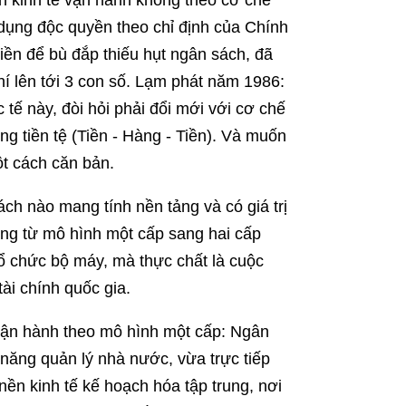
 kinh tế vận hành không theo cơ chế
n dụng độc quyền theo chỉ định của Chính
ền để bù đắp thiếu hụt ngân sách, đã
í lên tới 3 con số. Lạm phát năm 1986:
ế này, đòi hỏi phải đổi mới với cơ chế
ng tiền tệ (Tiền - Hàng - Tiền). Và muốn
t cách căn bản.
cách nào mang tính nền tảng và có giá trị
àng từ mô hình một cấp sang hai cấp
tổ chức bộ máy, mà thực chất là cuộc
ài chính quốc gia.
vận hành theo mô hình một cấp: Ngân
ăng quản lý nhà nước, vừa trực tiếp
nền kinh tế kế hoạch hóa tập trung, nơi