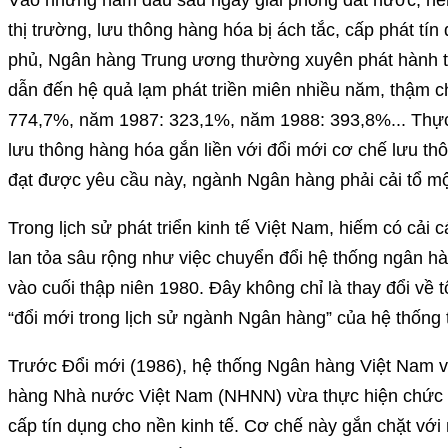
Vào những năm đầu sau ngày giải phóng đất nước, nền
thị trường, lưu thông hàng hóa bị ách tắc, cấp phát tí
phủ, Ngân hàng Trung ương thường xuyên phát hành ti
dẫn đến hệ quả lạm phát triền miên nhiều năm, thậm ch
774,7%, năm 1987: 323,1%, năm 1988: 393,8%... Thực t
lưu thông hàng hóa gắn liền với đổi mới cơ chế lưu thô
đạt được yêu cầu này, ngành Ngân hàng phải cải tổ mộ
Trong lịch sử phát triển kinh tế Việt Nam, hiếm có cải 
lan tỏa sâu rộng như việc chuyển đổi hệ thống ngân h
vào cuối thập niên 1980. Đây không chỉ là thay đổi về 
“đổi mới trong lịch sử ngành Ngân hàng” của hệ thống t
Trước Đổi mới (1986), hệ thống Ngân hàng Việt Nam 
hàng Nhà nước Việt Nam (NHNN) vừa thực hiện chức n
cấp tín dụng cho nền kinh tế. Cơ chế này gắn chặt với 