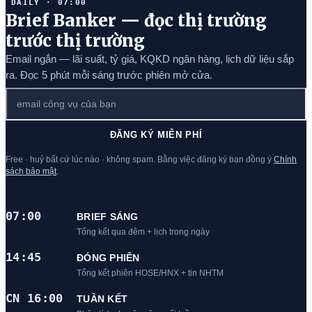
DAILY · 07:00
Brief Banker — đọc thị trường
trước thị trường
Email ngắn — lãi suất, tỷ giá, KQKD ngân hàng, lịch dữ liệu sắp
ra. Đọc 5 phút mỗi sáng trước phiên mở cửa.
ĐĂNG KÝ MIỄN PHÍ
Free · huỷ bất cứ lúc nào · không spam. Bằng việc đăng ký bạn đồng ý
Chính
sách bảo mật
.
07:00
BRIEF SÁNG
Tổng kết qua đêm + lịch trong ngày
14:45
ĐÓNG PHIÊN
Tổng kết phiên HOSE/HNX + tin NHTM
CN 16:00
TUẦN KẾT