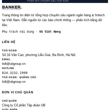
Phân tích chuyên sâu cuối tuần
Trang thông tin điện tử tổng hợp chuyên sâu ngành ngân hàng & fintech
tại Việt Nam. Dẫn nguồn từ các báo chính thống — phân tích bằng dữ
liệu.
Phụ trách nội dung ·
Vũ Việt Hưng
LIÊN HỆ
TOÀ SOẠN
Số 16 Văn Cao, phường Liễu Giai, Ba Đình, Hà Nội
EMAIL
ttdt@ubgroup.vn
HOTLINE
024.3232.1999
TOÀ SOẠN · QUẢNG CÁO
ttdt@ubgroup.vn
ĐƠN VỊ CHỦ QUẢN
CHỦ QUẢN
Công ty Cổ phần Tập đoàn UB
GIẤY PHÉP