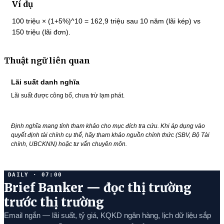
Ví dụ
100 triệu × (1+5%)^10 = 162,9 triệu sau 10 năm (lãi kép) vs
150 triệu (lãi đơn).
Thuật ngữ liên quan
Lãi suất danh nghĩa
Lãi suất được công bố, chưa trừ lạm phát.
Định nghĩa mang tính tham khảo cho mục đích tra cứu. Khi áp dụng vào
quyết định tài chính cụ thể, hãy tham khảo nguồn chính thức (SBV, Bộ Tài
chính, UBCKNN) hoặc tư vấn chuyên môn.
DAILY · 07:00
Brief Banker — đọc thị trường
trước thị trường
Email ngắn — lãi suất, tỷ giá, KQKD ngân hàng, lịch dữ liệu sắp