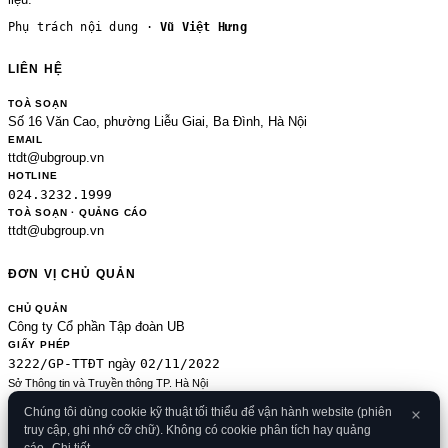
Phụ trách nội dung ·
Vũ Việt Hưng
LIÊN HỆ
TOÀ SOẠN
Số 16 Văn Cao, phường Liễu Giai, Ba Đình, Hà Nội
EMAIL
ttdt@ubgroup.vn
HOTLINE
024.3232.1999
TOÀ SOẠN · QUẢNG CÁO
ttdt@ubgroup.vn
ĐƠN VỊ CHỦ QUẢN
CHỦ QUẢN
Công ty Cổ phần Tập đoàn UB
GIẤY PHÉP
3222/GP-TTĐT
02/11/2022
ngày
Sở Thông tin và Truyền thông TP. Hà Nội
Sửa đổi của 2489/GP-TTĐT ngày 24/8/2020
Chúng tôi dùng cookie kỹ thuật tối thiểu để vận hành website (phiên
ĐKKD
truy cập, ghi nhớ cỡ chữ). Không có cookie phân tích hay quảng
0106080414
09/01/2013
· cấp