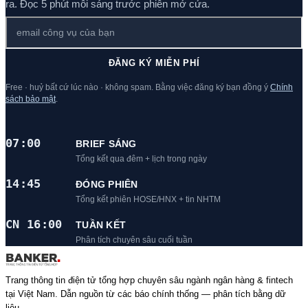
ra. Đọc 5 phút mỗi sáng trước phiên mở cửa.
ĐĂNG KÝ MIỄN PHÍ
Free · huỷ bất cứ lúc nào · không spam. Bằng việc đăng ký bạn đồng ý
Chính
sách bảo mật
.
07:00
BRIEF SÁNG
Tổng kết qua đêm + lịch trong ngày
14:45
ĐÓNG PHIÊN
Tổng kết phiên HOSE/HNX + tin NHTM
CN 16:00
TUẦN KẾT
Phân tích chuyên sâu cuối tuần
Trang thông tin điện tử tổng hợp chuyên sâu ngành ngân hàng & fintech
tại Việt Nam. Dẫn nguồn từ các báo chính thống — phân tích bằng dữ
liệu.