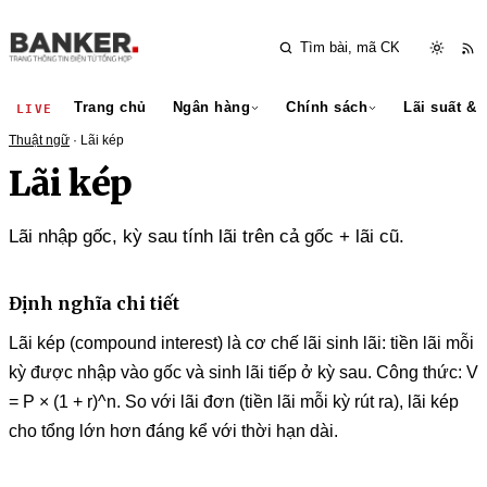
Trang chủ
Ngân hàng
Chính sách
Lãi suất & 
LIVE
Thuật ngữ
· Lãi kép
Lãi kép
Lãi nhập gốc, kỳ sau tính lãi trên cả gốc + lãi cũ.
Định nghĩa chi tiết
Lãi kép (compound interest) là cơ chế lãi sinh lãi: tiền lãi mỗi
kỳ được nhập vào gốc và sinh lãi tiếp ở kỳ sau. Công thức: V
= P × (1 + r)^n. So với lãi đơn (tiền lãi mỗi kỳ rút ra), lãi kép
cho tổng lớn hơn đáng kể với thời hạn dài.