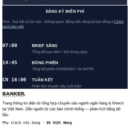
ĐĂNG KÝ MIỄN PHÍ
Free · huỷ bất cứ lúc nào · không spam. Bằng việc đăng ký bạn đồng ý
Chính
sách bảo mật
.
07:00
BRIEF SÁNG
Tổng kết qua đêm + lịch trong ngày
14:45
ĐÓNG PHIÊN
Tổng kết phiên HOSE/HNX + tin NHTM
CN 16:00
TUẦN KẾT
Phân tích chuyên sâu cuối tuần
Trang thông tin điện tử tổng hợp chuyên sâu ngành ngân hàng & fintech
tại Việt Nam. Dẫn nguồn từ các báo chính thống — phân tích bằng dữ
liệu.
Phụ trách nội dung ·
Vũ Việt Hưng