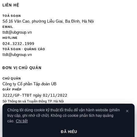
LIÊN HỆ
TOÀ SOẠN
Số 16 Văn Cao, phường Liễu Giai, Ba Đình, Hà Nội
EMAIL
ttdt@ubgroup.vn
HOTLINE
024.3232.1999
TOÀ SOẠN · QUẢNG CÁO
ttdt@ubgroup.vn
ĐƠN VỊ CHỦ QUẢN
CHỦ QUẢN
Công ty Cổ phần Tập đoàn UB
GIẤY PHÉP
3222/GP-TTĐT
02/11/2022
ngày
Sở Thông tin và Truyền thông TP. Hà Nội
Sửa đổi của 2489/GP-TTĐT ngày 24/8/2020
Chúng tôi dùng cookie kỹ thuật tối thiểu để vận hành website (phiên
ĐKKD
truy cập, ghi nhớ cỡ chữ). Không có cookie phân tích hay quảng
0106080414
09/01/2013
· cấp
cáo.
Chi tiết
© 2026 Banker.vn
Điều khoản
·
Chính sách bảo mật
·
Cookies
·
Liên hệ
·
RSS
·
Sitemap
ĐÃ HIỂU