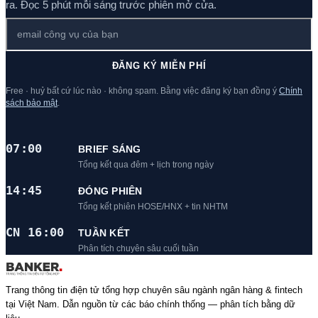
ra. Đọc 5 phút mỗi sáng trước phiên mở cửa.
ĐĂNG KÝ MIỄN PHÍ
Free · huỷ bất cứ lúc nào · không spam. Bằng việc đăng ký bạn đồng ý
Chính
sách bảo mật
.
07:00
BRIEF SÁNG
Tổng kết qua đêm + lịch trong ngày
14:45
ĐÓNG PHIÊN
Tổng kết phiên HOSE/HNX + tin NHTM
CN 16:00
TUẦN KẾT
Phân tích chuyên sâu cuối tuần
Trang thông tin điện tử tổng hợp chuyên sâu ngành ngân hàng & fintech
tại Việt Nam. Dẫn nguồn từ các báo chính thống — phân tích bằng dữ