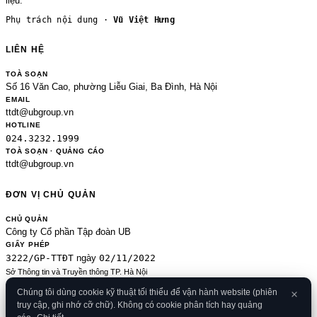
liệu.
Phụ trách nội dung ·
Vũ Việt Hưng
LIÊN HỆ
TOÀ SOẠN
Số 16 Văn Cao, phường Liễu Giai, Ba Đình, Hà Nội
EMAIL
ttdt@ubgroup.vn
HOTLINE
024.3232.1999
TOÀ SOẠN · QUẢNG CÁO
ttdt@ubgroup.vn
ĐƠN VỊ CHỦ QUẢN
CHỦ QUẢN
Công ty Cổ phần Tập đoàn UB
GIẤY PHÉP
3222/GP-TTĐT
02/11/2022
ngày
Sở Thông tin và Truyền thông TP. Hà Nội
Sửa đổi của 2489/GP-TTĐT ngày 24/8/2020
Chúng tôi dùng cookie kỹ thuật tối thiểu để vận hành website (phiên
ĐKKD
truy cập, ghi nhớ cỡ chữ). Không có cookie phân tích hay quảng
0106080414
09/01/2013
· cấp